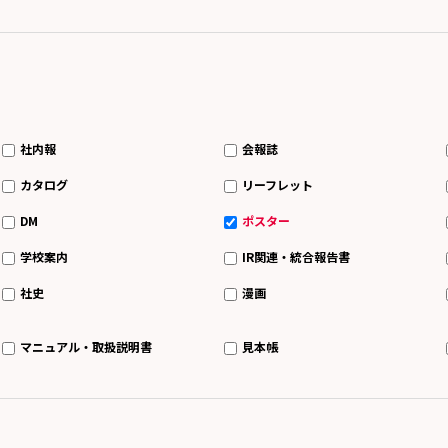
社内報
会報誌
カタログ
リーフレット
DM
ポスター
学校案内
IR関連・統合報告書
社史
漫画
マニュアル・取扱説明書
見本帳