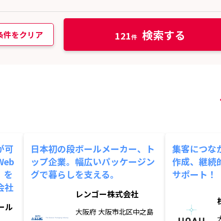
検索する
条件をクリア
121
が可
日本初の段ボールメーカー、ト
集客につな
eb
ップ企業。幅広いパッケージン
作成、継続
」を
グで暮らしを支える。
サポート！
会社
レンゴー株式会社
ール
大阪府
大阪市北区中之島