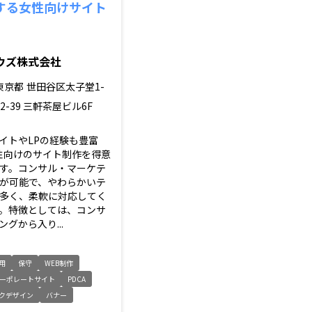
する女性向けサイト
ウズ株式会社
東京都
世田谷区太子堂1-
12-39 三軒茶屋ビル6F
イトやLPの経験も豊富
女性向けのサイト制作を得意
す。コンサル・マーケテ
が可能で、やわらかいテ
多く、柔軟に対応してく
。特徴としては、コンサ
グから入り...
用
保守
WEB制作
ーポレートサイト
PDCA
クデザイン
バナー