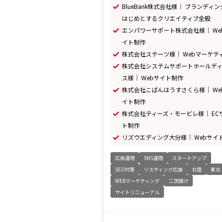
BlueBank株式会社様｜ ブランディ
はじめとするクリエイティブ全般
エンパワーサポート株式会社様｜ We
イト制作
株式会社ステーツ様｜ Webマーケテ
株式会社システムサポートホールデ
ス様｜ Webサイト制作
株式会社こぱんはうすさくら様｜ We
イト制作
株式会社ティーズ・モービレ様｜ EC
ト制作
リズウエディング大分様｜ Webサイ
広告運用
SNS運用
スタートアップ
SEO対策
リスティング広告
北陸
東北
WEBマーケティング
二次請け
サイトリニューアル