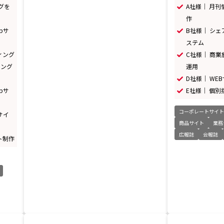
ングを
A社様｜ 月
作
bサ
B社様｜ シ
ステム
ィング
C社様｜ 商業
ィング
運用
D社様｜ W
bサ
E社様｜ 個
コーポレートサイ
サイ
商品サイト
業務
広報誌
会報誌
ト制作