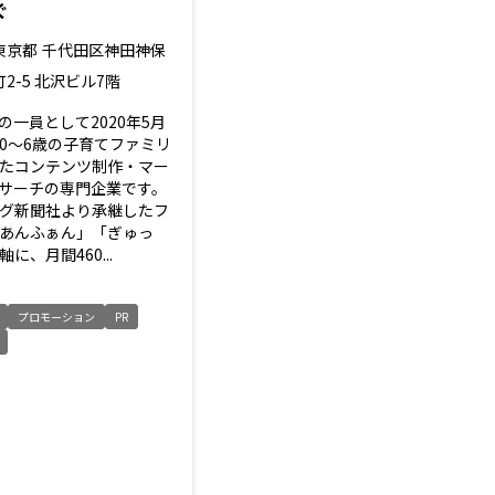
ぐ
東京都
千代田区神田神保
町2-5 北沢ビル7階
の一員として2020年5月
0～6歳の子育てファミリ
たコンテンツ制作・マー
サーチの専門企業です。
グ新聞社より承継したフ
あんふぁん」「ぎゅっ
に、月間460...
プロモーション
PR