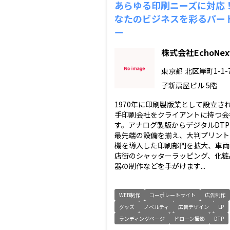
あらゆる印刷ニーズに対応
なたのビジネスを彩るパー
ー
株式会社EchoNex
東京都
北区岸町1-1-
子新扇屋ビル 5階
1970年に印刷製版業として設立さ
手印刷会社をクライアントに持つ会
す。アナログ製版からデジタルDT
最先端の設備を揃え、大判プリント
機を導入した印刷部門を拡大、車両
店街のシャッターラッピング、化粧
器の制作などを手がけます...
WEB制作
コーポレートサイト
広告制作
グッズ
ノベルティ
広告デザイン
LP
ランディングページ
ドローン撮影
DTP