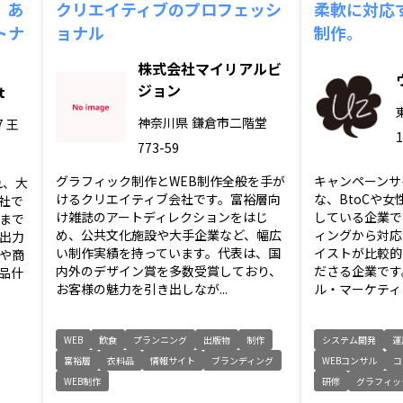
！あ
クリエイティブのプロフェッシ
柔軟に対応
トナ
ョナル
制作。
株式会社マイリアルビ
ジョン
t
神奈川県
鎌倉市二階堂
7 王
773-59
グラフィック制作とWEB制作全般を手が
キャンペーンサ
れ、大
けるクリエイティブ会社です。富裕層向
な、BtoCや
社で
け雑誌のアートディレクションをはじ
している企業で
Pまで
め、公共文化施設や大手企業など、幅広
ィングから対応
出力
い制作実績を持っています。代表は、国
イストが比較的
や商
内外のデザイン賞を多数受賞しており、
ださる企業です
品什
お客様の魅力を引き出しなが...
ル・マーケティン
WEB
飲食
プランニング
出版物
制作
システム開発
運
富裕層
衣料品
情報サイト
ブランディング
WEBコンサル
コ
WEB制作
研修
グラフィッ