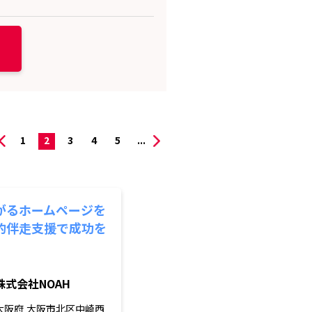
1
2
3
4
5
...
がるホームページを
的伴走支援で成功を
株式会社NOAH
大阪府
大阪市北区中崎西