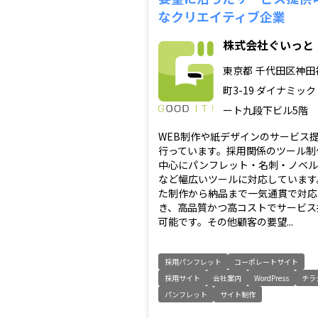
なクリエイティブ企業
株式会社ぐいっと
東京都
千代田区神田
町3-19 ダイナミッ
ート九段下ビル5階
WEB制作や紙デザインのサービス
行っています。採用関係のツール制
中心にパンフレット・名刺・ノベル
など幅広いツールに対応しています
た制作から納品まで一気通貫で対応
き、高品質かつ高コストでサービス
可能です。その他顧客の要望...
採用パンフレット
コーポレートサイト
採用サイト
会社案内
WordPress
チラ
パンフレット
サイト制作