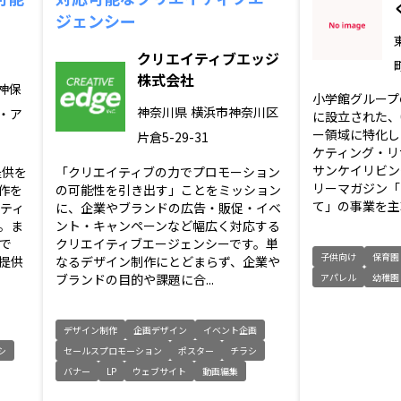
ジェンシー
クリエイティブエッジ
株式会社
神保
小学館グループ
神奈川県
横浜市神奈川区
ク・ア
に設立された、
ー領域に特化し
片倉5-29-31
ケティング・リ
サンケイリビン
提供を
「クリエイティブの力でプロモーション
リーマガジン「
作を
の可能性を引き出す」ことをミッション
て」の事業を主軸
ティ
に、企業やブランドの広告・販促・イベ
。ま
ント・キャンペーンなど幅広く対応する
で
クリエイティブエージェンシーです。単
子供向け
保育園
提供
なるデザイン制作にとどまらず、企業や
ブランドの目的や課題に合...
アパレル
幼稚園
デザイン制作
企画デザイン
イベント企画
シ
セールスプロモーション
ポスター
チラシ
バナー
LP
ウェブサイト
動画編集