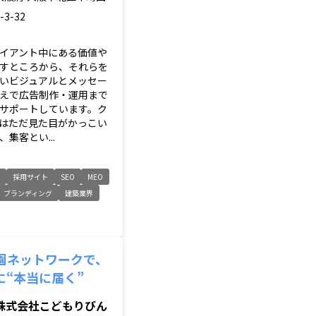
-3-32
イアント中にある価値や
すところから、それらを
いビジュアルとメッセー
えで広告制作・運用まで
サポートしています。ク
はただ見た目がかっこい
集客とい...
ト
採用サイト
SEO
MEO
ブランディング
建築業界
×園ネットワークで、
に“本当に届く”
株式会社こどもりびん