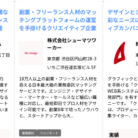
適な
副業・フリーランス人材のマッ
デザインと
ンス
チングプラットフォームの運営
彩なニーズ
援
を手掛けるクリエイティブ企業
ィブカンパ
株式会社シューマツワ
A
ーカー
1丁目
東京都
渋谷区円山町28-3
いちご渋谷道玄坂ビル 5F
力
18万人以上の副業・フリーランス人材を
グラフィックと
援す
抱える日本最大級の業務委託マッチング
を手掛ける「ク
ザイ
サービスです。エンジニア・デザイナ
WEB系システ
なる
ー・マーケター・セールスなど幅広い職
発部門」を有す
ート
種に対応し、最短即日でプロ人材をアサ
ニーです。「ク
いま
イン可能です。創業8年で培ったノウハウ
は、プロデュー
と、スタートアップから大...
集ライター、カメ
業務委託
フルリモート
実績