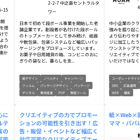
2-2-7 中之島セントラルタ
4
-15
ワー
ム開
日本で初めて段ボール事業を開始した老
中小企業のクラ
を提
舗企業です。創設者が名付けた段ボール
強みを掘り起こ
けで
のトップメーカーとして歩み続け、紙器
より伝わりやす
よう
や軟包装、包装システムなど幅広いパッ
ジに加工したう
合わ
ケージングをプロデュースしています。
ワンストップで
画か
お菓子や日用雑貨の箱、コンビニのおに
リエイティブで
ぎりの袋など、暮らしを支...
いだけではなく、
紙デザイン
ノベルティ
キャンペーン
コーポレートサイ
フィルム
パッケージデザイン
パッケージ
SNS
広告運用
デジタル
販売促進
POP
販促ツール
WEB
撮影
心に
クリエイティブの力でプロモー
紙×Web
ルテ
ションの可能性を引き出す！広
ママ・パパ
客の
告・販促・イベントなど幅広く
可能
対応可能なクリエイティブエー