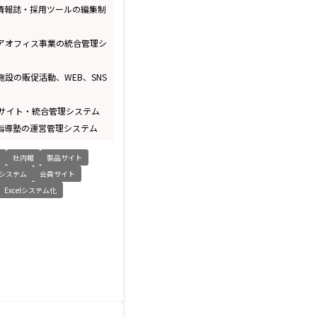
刊情報誌・採用ツールの編集制
ェアオフィス事業の統合管理シ
施設の販促活動、WEB、SNS
EBサイト・統合管理システム
別指導塾の運営管理システム
ト
社内報
製品サイト
システム
会員サイト
Excelシステム化