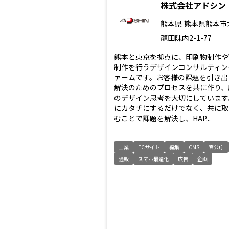
株式会社アドシン
熊本県
熊本県熊本市
龍田陳内2-1-77
熊本と東京を拠点に、印刷物制作や
制作を行うデザインコンサルティン
ァームです。お客様の課題を引き出
解決のためのプロセスを共に作り、
のデザイン思考を大切にしています
にカタチにするだけでなく、共に取
むことで課題を解決し、HAP...
士業
ECサイト
編集
CMS
官公庁
通販
スマホ最適化
広告
企画