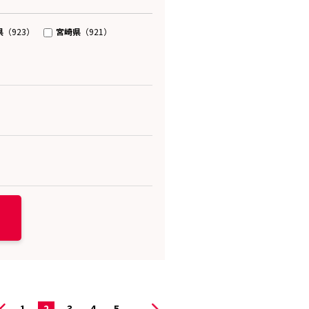
県
宮崎県
（923）
（921）
1
2
3
4
5
...