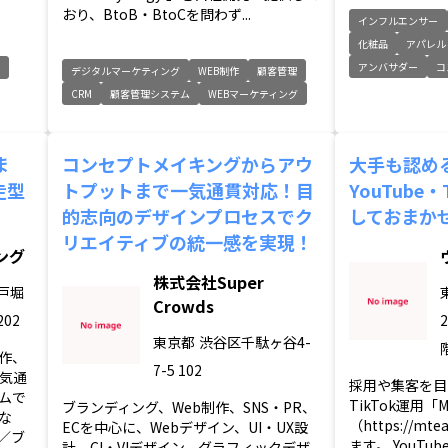
おり、BtoB・BtoCを問わず...
インフルエンサー
化粧品
アパレル
アンバサダー
コ
デジタルマーケティング
WEB制作
顧客管理
CRM
顧客管理システム
WEBマーケティング
ま
コンセプトメイキングからアウ
大手も認め
走型
トプットまで一気通貫対応！目
YouTube
的志向のデザインプロセスでク
しておまか
リエイティブの統一感を実現！
ング
株式会社Super
戸堀
Crowds
202
東京都
渋谷区千駄ヶ谷4-
作、
7-5 102
気通
採用や集客を目的
ムで
TikTok運用「
ブランディング、Web制作、SNS・PR、
な
（https://m
ECを中心に、Webデザイン、UI・UX設
／ブ
ます。 YouTu
計、CI・VIデザイン、グラフィックデザ