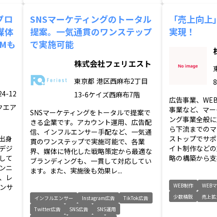
プロ
SNSマーケティングのトータル
「売上向上
媒体
提案。一気通貫のワンステップ
実現！
Mも
で実施可能
株式会社フェリエスト
東京都
港区西麻布2丁目
4-12
13-6ケイズ西麻布7階
広告事業、WE
クエア
事業など、マー
SNSマーケティングをトータルで提案で
ング事業全般に
きる企業です。アカウント運用、広告配
ら下流までのマ
信、インフルエンサー手配など、一気通
出身
ストップでサポ
貫のワンステップで実施可能で、各業
デジ
イト制作などの
界、媒体に特化した戦略策定から最適な
して
略の構築から支援
ブランディングも、一貫して対応してい
ンニ
ます。また、実施後も効果レ...
、レ
WEB制作
WEB
ンサ
少数精鋭
売上拡
インフルエンサー
Instagram広告
TikTok広告
Twitter広告
SNS広告
SNS運用