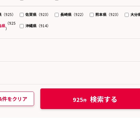
県
佐賀県
長崎県
熊本県
大分
（925）
（923）
（922）
（923）
（925
島県
沖縄県
（914）
）
検索する
条件をクリア
925