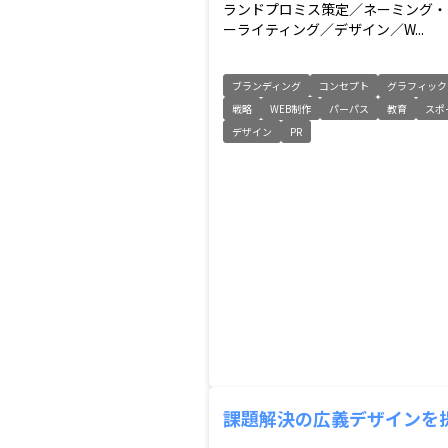
ランドプロミス策定／ネーミング・
ーライティング／デザイン／W...
ブランディング
コンセプト
グラフィック
戦略
WEB制作
パーパス
教育
スポ
デザイン
PR
課題解決の広義デザインを