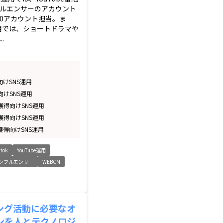
ルエンサーのアカウント
00アカウント担当。ま
運用では、ショートドラマや
.
向けSNS運用
向けSNS運用
獲得向けSNS運用
獲得向けSNS運用
獲得向けSNS運用
ktok
YouTube運用
ンフルエンサー
WEBCM
ング活動に必要なオ
ンを人とテクノロジ