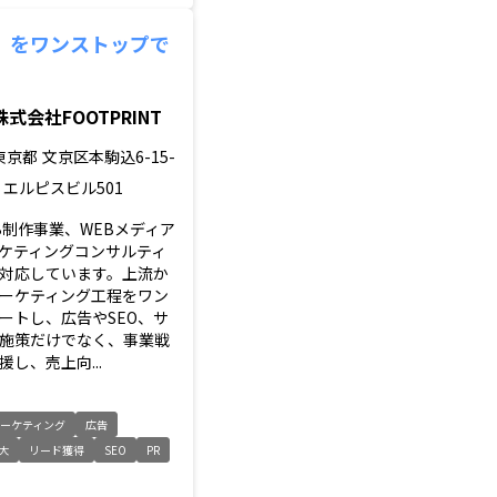
」をワンストップで
株式会社FOOTPRINT
東京都
文京区本駒込6-15-
8 エルピスビル501
B制作事業、WEBメディア
ケティングコンサルティ
対応しています。上流か
ーケティング工程をワン
ートし、広告やSEO、サ
施策だけでなく、事業戦
し、売上向...
マーケティング
広告
大
リード獲得
SEO
PR