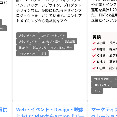
コピ
や企業とインフ
イン、パッケージデザイン、プロダクト
運用を累計1,2
デザインなど、多岐にわたるデザインプ
た、TikTok
ロジェクトを手がけています。コンセプ
企業とインフル..
トメイキングから最終的なアウ...
ーツ
実績
ブランディング
コーポレートサイト
ブランドサイト
コンセプト設計
商品企画
A社様｜ 採用
Shopify
ECコンサル
インフルエンサー
B社様｜ 採用
キャスティング
SNS
C社様｜ 顧客
D社様｜ 顧客
E社様｜ 認知
YouTube動画
Ti
SNSコンサル
イ
TVCM
提供
Web・イベント・Design・映像
マーケティ
においてPlanからActionまで一
ペレーショ