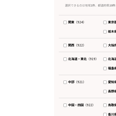
選択できるのは地域
1件
、都道府県
10件
関東
東京
（924）
栃木
関西
大阪
（922）
北海道・東北
北海
（919）
福島
中部
愛知
（921）
長野
中国・四国
鳥取
（922）
香川