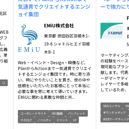
気通貫でクリエイトするエンジ
ーで強力に
ョイ集団
北区
EMiU株式会社
WEB
東京都
世田谷区羽根木1-
グフ
し、
19-6 シャトルヒエイ羽根
広義
木B-1
。単
マーケティング
り組
の経験をベース
Web・イベント・Design・映像など、
現可能なプラン
PlanからActionまで一気通貫でクリエイ
献します。代表
トするエンジョイ集団です。時に寄り添
ーがマーケティ
い、時にやりたいことを貫き、世の中や
CI
レイヤーで多岐
依頼をいただいたお客様にとって本当に
しているため、安
必要な事を常に考えて導いていきます。
EMiUに関わる素敵な仲間と共...
SNSコンサル
S
オウンドメディア
コーポレートサイト
SNS動画
パンフレット
WEBマーケティン
カタログ
ノベルティ
イベント
LP