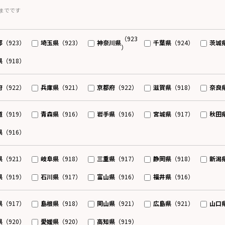
までです
（923
都
埼玉県
神奈川県
千葉県
茨城
（923）
（923）
（924）
）
県
（918）
府
兵庫県
京都府
滋賀県
奈良
（922）
（921）
（922）
（918）
道
青森県
岩手県
宮城県
秋田
（919）
（916）
（916）
（917）
県
（916）
県
岐阜県
三重県
静岡県
新潟
（921）
（918）
（917）
（918）
県
石川県
富山県
福井県
（919）
（917）
（916）
（916）
県
島根県
岡山県
広島県
山口
（917）
（918）
（921）
（921）
県
愛媛県
高知県
（920）
（920）
（919）