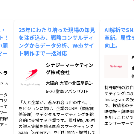
A・
25年にわたり培った現場の知見
AI解析でS
ト！
を注ぎ込み、戦略コンサルティ
革新。属性
い顧
ングからデータ分析、Webサイ
向上。
マー
ト制作まで一括対応
シナジーマーケティン
グ株式会社
トラ
大阪府
大阪市北区堂島1-
3-5
特許取得の独自
6-20 堂島アバンザ21F
ケティングに取
ータ
Instagram
ロジ
「人と企業が、惹かれ合う世の中へ。」
で、投稿者のデ
って
をビジョンに掲げ、企業のCRM（顧客関
味嗜好・興味関
ジー
係管理）やデジタルマーケティングを総
を狙うことがで
門家
合的に支援する企業です。累計約5,200社
エンサーマーケテ
ア・
の導入実績を誇る国産のマーケティング
SaaS「Synergy!」を自社開発・提供して