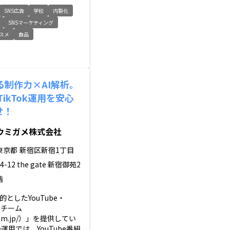
SNS広告
学校
内製化
SNSマーケティング
スメ
食品
る制作力×AI解析。
・TikTok運用を安心
せ！
ウミガメ株式会社
東京都
新宿区新宿1丁目
24-12 the gate 新宿御苑2
階
としたYouTube・
Mチーム
team.jp/）」を提供してい
be運用では、YouTube番組