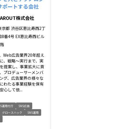
サポートする会社
FAROUT株式会社
東京都
渋谷区恵比寿西2丁
目8番4号 EX恵比寿西ビル
5階
、Web広告業界20年超え
に、戦略〜実行まで、実
を提案し、事業拡大に貢
、プロデューサーメンバ
ング、広告業界の様々な
にわたる事業経験を保有
心して依...
NS運用代行
SNS広告
グロースハック
SNS運用
グ