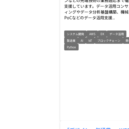
ンなどの先端技術の業務適応まで幅
支援しています。データ活用コンサ
ィングやデータ分析基盤構築、機械
PoCなどのデータ活用支援...
システム開発
AWS
DX
データ活用
製造業
AI
IoT
ブロックチェーン
商
Python