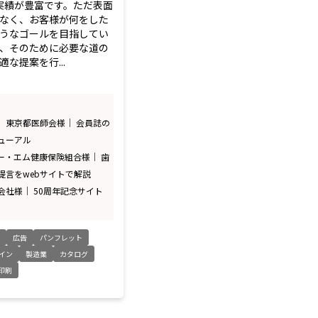
の実績が豊富です。ただ表面
なく、お客様が何をした
うなゴールを目指してい
、そのために必要な道の
な提案を行...
 東京都医師会様｜ 会員誌の
ューアル
ー・エム健康保険組合様｜ 歯
提言をwebサイトで解説
会社様｜ 50周年記念サイト
ト
広告
パンフレット
イン
製造業
カタログ
印刷