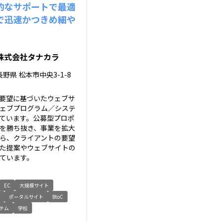
的なサポートで最適
で迅速かつきめ細や
株式会社タナカラ
長野県
松本市中央3-1-8
要望に基づいたウェブサ
ェブプログラム／システ
ています。公募型プロポ
を勝ち抜き、事業を拡大
ら、クライアントの要望
た提案やウェブサイトの
ています。
EC
大規模サイト
ト
ポータルサイト
BtoC
ステム
学校