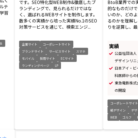
広く
です。SEO特化型WEB制作&徹底したブ
BtoB業界で
ルテ
ランディングで、見られるだけではな
的なものだけで
学習
く、選ばれるWEBサイトを制作します。
いのか、どのよ
数多くの実績から培った実績No.1のSEO
るのかを理解し
対策サービスを通じて、検索エンジ...
りを逆算し、最適
社
企業サイト
コーポレートサイト
実績
ブランドサイト
サービスサイト
スマホ
公益社団法人
モバイル
採用サイト
ECサイト
デザインリニ
ランディングページ
LP
日本アイ・ビ
科医師からの
東急電鉄株式
の開設
コーポレートサイ
紙デザイン
デザ
WEB
ゴルフ