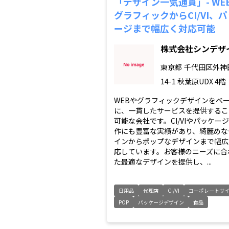
「デザイン一気通貫」- WE
グラフィックからCI/VI、
ージまで幅広く対応可能
株式会社シンデザ
東京都
千代田区外神田
14-1 秋葉原UDX 4階
WEBやグラフィックデザインをベ
に、一貫したサービスを提供するこ
可能な会社です。CI/VIやパッケー
作にも豊富な実績があり、綺麗めな
インからポップなデザインまで幅広
応しています。お客様のニーズに合
た最適なデザインを提供し、...
日用品
代理店
CI/VI
コーポレートサ
POP
パッケージデザイン
食品