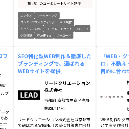
（BtoB）のコーポレートサイト制作
エンタメ
マーケティング
コンテンツマーケティング
WEB制作
ヘッドレスCMS
コーポレートサイト
STUDIO
少数精鋭
WordPress
ノーコード
ロフ
SEO特化型WEB制作＆徹底した
「WEB・
ブランディングで、選ばれる
ロ」不動産・
WEBサイトを提供。
目的に合わ
社
リードクリエーション
兜町
株式会社
ヤルプ
京都府
京都市左京区高野
蓼原町14ｰ1
データ
であ
リードクリエーション株式会社は京都市
WEB制作やグ
ェー
で選ばれる実績No.1のSEO対策専門会社
とする制作会社