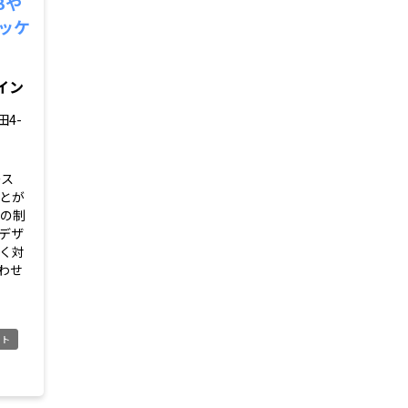
Bや
パッケ
イン
4-
ース
とが
ジの制
デザ
く対
わせ
イト