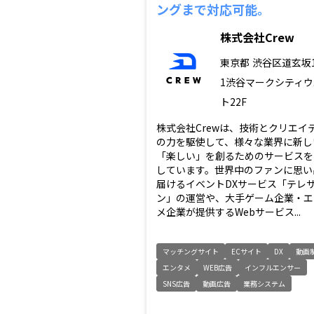
ングまで対応可能。
株式会社Crew
東京都
渋谷区道玄坂1-
1渋谷マークシティウ
ト22F
株式会社Crewは、技術とクリエイ
の力を駆使して、様々な業界に新し
「楽しい」を創るためのサービスを
しています。世界中のファンに思い
届けるイベントDXサービス「テレ
ン」の運営や、大手ゲーム企業・エ
メ企業が提供するWebサービス...
マッチングサイト
ECサイト
DX
動画
エンタメ
WEB広告
インフルエンサー
SNS広告
動画広告
業務システム