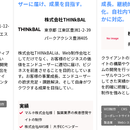
ザーに届け、成果を目指す。
成長。継続
化。自社内
かに対応。
株式会社THINkBAL
12-
東京都
江東区豊洲1-2-39
エス
パークアクシス豊洲405
ティブ
株式会社THINkBALは、Web制作会社と
クライアントの
い
してだけでなく、お客様のビジネスの価
イトの構築やウ
開発
値をエンドユーザーに適切に届け、ビジ
ムの開発を行っ
出を
ネスを前進させることを目的としていま
ーザルやコンペ
サイ
す。お客様の事業成長、エンドユーザー
してきた実績か
ンタ
の欲求充足・課題解決、そして自身がワ
を的確に把握し
クワクする成果を目指してい...
制作を強みとし
制作
実績
WEB制作
CMS
マルホ株式会社様｜ 製薬業界の疾患啓発サ
コーポレートサイ
イトの制作
製造業
Webシ
株式会社AMS様｜ 大手ECベンダー