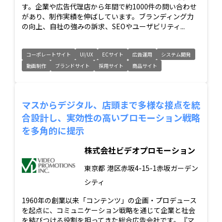
す。企業や広告代理店から年間で約1000件の問い合わせ
があり、制作実績を伸ばしています。ブランディング力
の向上、自社の強みの訴求、SEOやユーザビリティ...
コーポレートサイト
UI/UX
ECサイト
広告運用
システム開発
動画制作
ブランドサイト
採用サイト
商品サイト
マスからデジタル、店頭まで多様な接点を統
合設計し、実効性の高いプロモーション戦略
を多角的に提示
株式会社ビデオプロモーション
東京都
港区赤坂4-15-1赤坂ガーデン
シティ
1960年の創業以来「コンテンツ」の企画・プロデュース
を起点に、コミュニケーション戦略を通じて企業と社会
を結びつける役割を担ってきた総合広告会社です。『マ