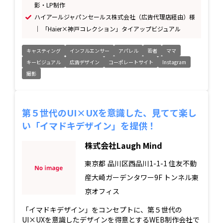
影・LP制作
ハイアールジャパンセールス株式会社（広告代理店経由）様
｜ 「Haier×神戸コレクション」タイアップビジュアル
キャスティング
インフルエンサー
アパレル
若者
ママ
キービジュアル
広告デザイン
コーポレートサイト
Instagram
撮影
第５世代のUI×UXを意識した、見てて楽し
い「イマドキデザイン」を提供！
株式会社Laugh Mind
東京都
品川区西品川1-1-1 住友不動
産大崎ガーデンタワー9F トンネル東
京オフィス
「イマドキデザイン」をコンセプトに、第５世代の
UI×UXを意識したデザインを得意とするWEB制作会社で