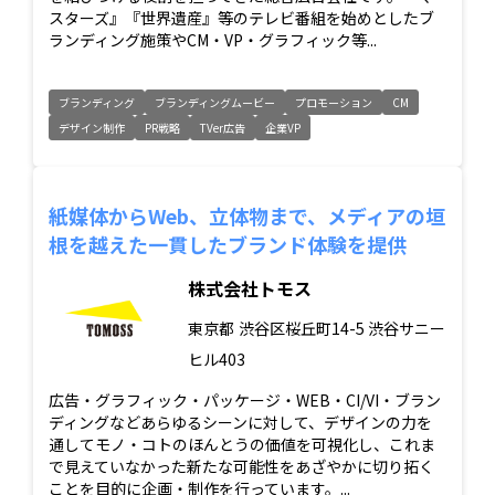
スターズ』『世界遺産』等のテレビ番組を始めとしたブ
ランディング施策やCM・VP・グラフィック等...
ブランディング
ブランディングムービー
プロモーション
CM
デザイン制作
PR戦略
TVer広告
企業VP
紙媒体からWeb、立体物まで、メディアの垣
根を越えた一貫したブランド体験を提供
株式会社トモス
東京都
渋谷区桜丘町14-5 渋谷サニー
ヒル403
広告・グラフィック・パッケージ・WEB・CI/VI・ブラン
ディングなどあらゆるシーンに対して、デザインの力を
通してモノ・コトのほんとうの価値を可視化し、これま
で見えていなかった新たな可能性をあざやかに切り拓く
ことを目的に企画・制作を行っています。...