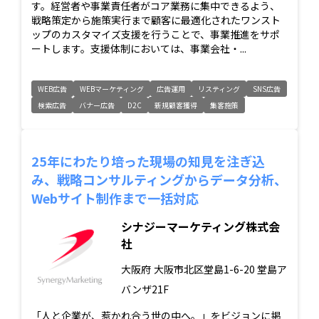
す。経営者や事業責任者がコア業務に集中できるよう、
戦略策定から施策実行まで顧客に最適化されたワンスト
ップのカスタマイズ支援を行うことで、事業推進をサポ
ートします。支援体制においては、事業会社・...
WEB広告
WEBマーケティング
広告運用
リスティング
SNS広告
検索広告
バナー広告
D2C
新規顧客獲得
集客施策
25年にわたり培った現場の知見を注ぎ込
み、戦略コンサルティングからデータ分析、
Webサイト制作まで一括対応
シナジーマーケティング株式会
社
大阪府
大阪市北区堂島1-6-20 堂島ア
バンザ21F
「人と企業が、惹かれ合う世の中へ。」をビジョンに掲