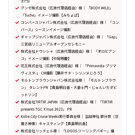
士門】
グンゼ株式会社（広告代理店経由）様｜ 「BODY WILD」
「Tuche」イメージ撮影【みちょぱ】
コンバースジャパン株式会社（広告代理店経由）様｜ 「コン
バース」シーズンイメージ撮影
ギャップジャパン株式会社（広告代理店経由）様｜ 「Gap」
三宮店リニューアルオープンセレモニー
株式会社ドウシシャ（広告代理店経由）様｜ 「オロビアン
コ」イメージ撮影【中尾明慶】
花王株式会社（広告代理店経由）様｜ 「Primavista-プリマ
ヴィスタ-」 CM撮影【藤井サチ・シソンヌじろう】
モルトンブラウンジャパン株式会社様｜ 「モルトンブラウ
ン」 タレントPR【貴島明日香・大倉士門・じゅんいちダビ
ットソン】
株式会社TIRTIR JAPAN（広告代理店経由）様｜ 「TIRTIR
presents TGC X'mas 2022」 PR
Kobe City Cruise Weeks実行委員会様｜ 生田神社 節分祭（豆
撒き神事）キャスティング【貴島明日香】
株式会社リッチェル様｜ 「LOGOS ツーリングバギー」撮