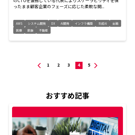
のCTOを兼務している代表によりスケーラビリティを保
ったまま顧客企業のフェーズに応じた柔軟な開...
AWS
システム開発
DX
AI開発
インフラ構築
生成AI
金融
医療
飲食
不動産
1
2
3
4
5
おすすめ記事