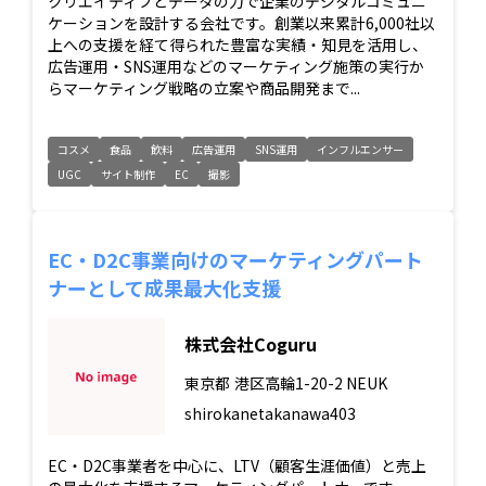
クリエイティブとデータの力で企業のデジタルコミュニ
ケーションを設計する会社です。創業以来累計6,000社以
上への支援を経て得られた豊富な実績・知見を活用し、
広告運用・SNS運用などのマーケティング施策の実行か
らマーケティング戦略の立案や商品開発まで...
コスメ
食品
飲料
広告運用
SNS運用
インフルエンサー
UGC
サイト制作
EC
撮影
EC・D2C事業向けのマーケティングパート
ナーとして成果最大化支援
株式会社Coguru
東京都
港区高輪1-20-2 NEUK
shirokanetakanawa403
EC・D2C事業者を中心に、LTV（顧客生涯価値）と売上