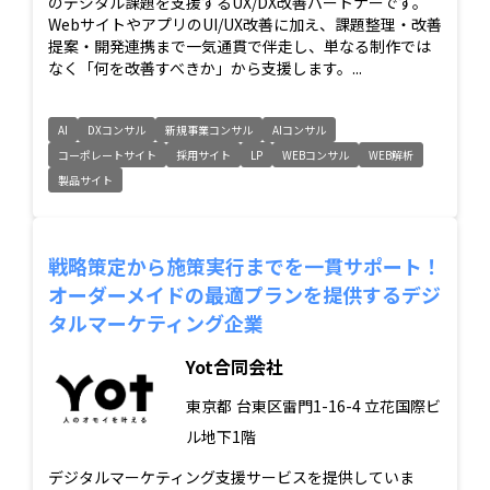
のデジタル課題を支援するUX/DX改善パートナーです。
WebサイトやアプリのUI/UX改善に加え、課題整理・改善
提案・開発連携まで一気通貫で伴走し、単なる制作では
なく「何を改善すべきか」から支援します。...
AI
DXコンサル
新規事業コンサル
AIコンサル
コーポレートサイト
採用サイト
LP
WEBコンサル
WEB解析
製品サイト
戦略策定から施策実行までを一貫サポート！
オーダーメイドの最適プランを提供するデジ
タルマーケティング企業
Yot合同会社
東京都
台東区雷門1-16-4 立花国際ビ
ル地下1階
デジタルマーケティング支援サービスを提供していま