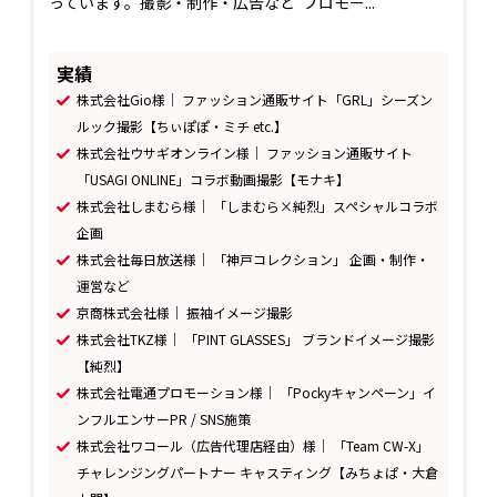
っています。撮影・制作・広告など“プロモー...
実績
株式会社Gio様｜ ファッション通販サイト「GRL」シーズン
ルック撮影【ちぃぽぽ・ミチ etc.】
株式会社ウサギオンライン様｜ ファッション通販サイト
「USAGI ONLINE」コラボ動画撮影【モナキ】
株式会社しまむら様｜ 「しまむら×純烈」スペシャルコラボ
企画
株式会社毎日放送様｜ 「神戸コレクション」 企画・制作・
運営など
京商株式会社様｜ 振袖イメージ撮影
株式会社TKZ様｜ 「PINT GLASSES」 ブランドイメージ撮影
【純烈】
株式会社電通プロモーション様｜ 「Pockyキャンペーン」イ
ンフルエンサーPR / SNS施策
株式会社ワコール（広告代理店経由）様｜ 「Team CW-X」
チャレンジングパートナー キャスティング【みちょぱ・大倉