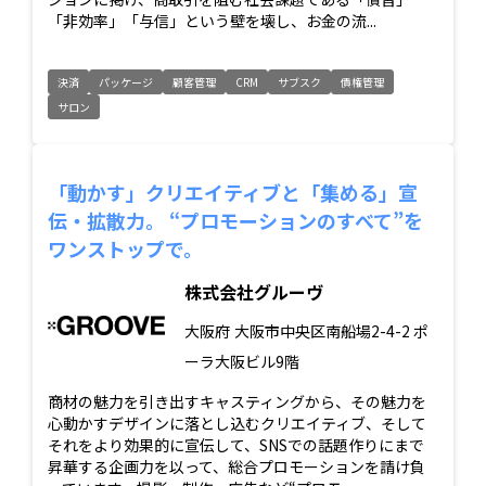
「非効率」「与信」という壁を壊し、お金の流...
決済
パッケージ
顧客管理
CRM
サブスク
債権管理
サロン
「動かす」クリエイティブと「集める」宣
伝・拡散力。 “プロモーションのすべて”を
ワンストップで。
株式会社グルーヴ
大阪府
大阪市中央区南船場2-4-2 ポ
ーラ大阪ビル9階
商材の魅力を引き出すキャスティングから、その魅力を
心動かすデザインに落とし込むクリエイティブ、そして
それをより効果的に宣伝して、SNSでの話題作りにまで
昇華する企画力を以って、総合プロモーションを請け負