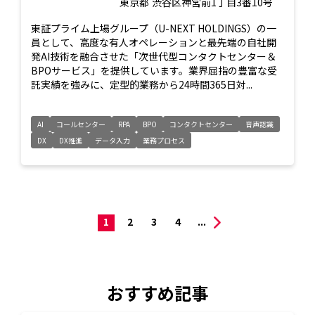
東京都
渋谷区神宮前1丁目3番10号
東証プライム上場グループ（U-NEXT HOLDINGS）の一
員として、高度な有人オペレーションと最先端の自社開
発AI技術を融合させた「次世代型コンタクトセンター＆
BPOサービス」を提供しています。業界屈指の豊富な受
託実績を強みに、定型的業務から24時間365日対...
AI
コールセンター
RPA
BPO
コンタクトセンター
音声認識
DX
DX推進
データ入力
業務プロセス
1
2
3
4
...
おすすめ記事