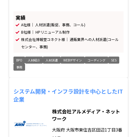
実績
A社様｜ 人材派遣(販促、事務、コール)
B社様｜ HPリニューアル制作
株式会社博報堂コネクト様｜ 通販業界への人材派遣(コール
センター、事務)
BPO
人材紹介
人材派遣
WEBデザイン
コーディング
SES
事務
システム開発・インフラ設計を中心としたIT
企業
株式会社アルメディア・ネット
ワーク
大阪府
大阪市東住吉区田辺1丁目3番