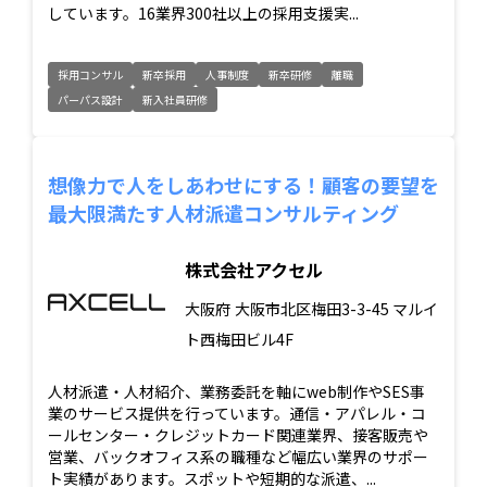
しています。16業界300社以上の採用支援実...
採用コンサル
新卒採用
人事制度
新卒研修
離職
パーパス設計
新入社員研修
想像力で人をしあわせにする！顧客の要望を
最大限満たす人材派遣コンサルティング
株式会社アクセル
大阪府
大阪市北区梅田3-3-45 マルイ
ト西梅田ビル4F
人材派遣・人材紹介、業務委託を軸にweb制作やSES事
業のサービス提供を行っています。通信・アパレル・コ
ールセンター・クレジットカード関連業界、接客販売や
営業、バックオフィス系の職種など幅広い業界のサポー
ト実績があります。スポットや短期的な派遣、...