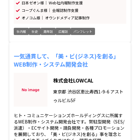
日本ゼオン様｜ Web社内報制作支援
コープぐんま様｜ 会報誌制作支援
オノコム様｜ オウンドメディア記事制作
社内報
社史
周年誌
広報誌
パンフレット
一気通貫して、「美・ビ(ジネス)を創る」
WEB制作・システム開発会社
株式会社LOWCAL
東京都
渋谷区恵比寿西1-9-6 アスト
ゥルビル5F
ヒト・コミュニケーションズホールディングスに所属す
るWEB制作・システム開発会社です。常駐型開発（SES/
派遣）・ECサイト開発・請負開発・各種プロモーション
を展開しており、「美・ビ(ジネス)を創る」事を理念と