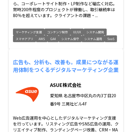
ら、コーポレートサイト制作・LP制作など幅広く対応。
常時200件程度のプロジェクトが稼働し、取引継続率は
80％を超えています。クライアントの課題・...
マーケティング支援
コンテンツ制作
UI/UX
システム開発
スマホアプリ
AWS
GA4
システム保守
システム運用
SaaS
広告も、分析も、改善も。成果につながる運
用体制をつくるデジタルマーケティング企業
ASUE株式会社
愛知県
名古屋市中区丸の内3丁目20
番9号 三晃社ビル4F
Web広告運用を中心としたデジタルマーケティング支援
を行っています。リスティング広告やSNS広告の運用、ク
リエイティブ制作、ランディングページ改善、CRM・MA