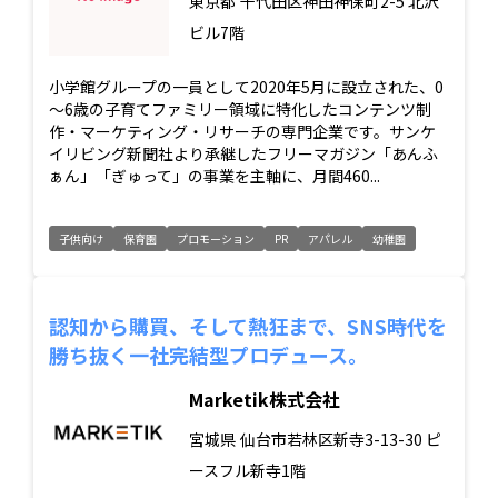
東京都
千代田区神田神保町2-5 北沢
ビル7階
小学館グループの一員として2020年5月に設立された、0
～6歳の子育てファミリー領域に特化したコンテンツ制
作・マーケティング・リサーチの専門企業です。サンケ
イリビング新聞社より承継したフリーマガジン「あんふ
ぁん」「ぎゅって」の事業を主軸に、月間460...
子供向け
保育園
プロモーション
PR
アパレル
幼稚園
認知から購買、そして熱狂まで、SNS時代を
勝ち抜く一社完結型プロデュース。
Marketik株式会社
宮城県
仙台市若林区新寺3-13-30 ピ
ースフル新寺1階