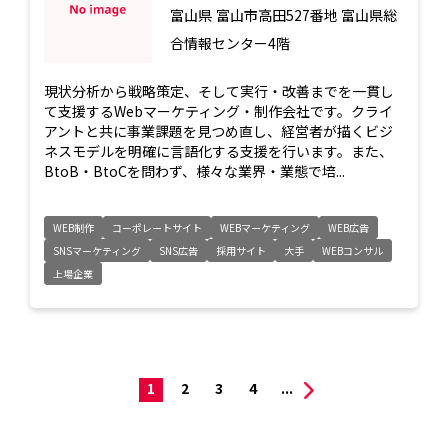
富山県
富山市高田527番地 富山県総
合情報センター4階
現状分析から戦略策定、そして実行・改善までを一貫し
て支援するWebマーケティング・制作会社です。クライ
アントと共に事業課題を見つめ直し、経営者が描くビジ
ネスモデルを明確に言語化する支援を行います。また、
BtoB・BtoCを問わず、様々な業界・業態で培...
WEB制作
コーポレートサイト
WEBマーケティング
WEB広告
SNSマーケティング
SNS広告
採用サイト
大手
WEBコンサル
上場企業
1
2
3
4
...