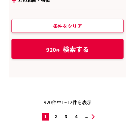
条件をクリア
検索する
920
920
件中
1~12
件を表示
1
2
3
4
...