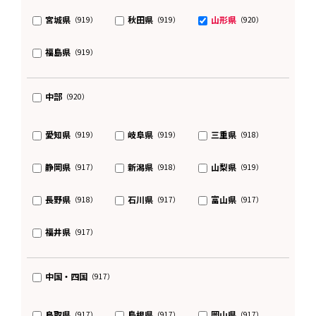
宮城県
秋田県
山形県
（919）
（919）
（920）
福島県
（919）
中部
（920）
愛知県
岐阜県
三重県
（919）
（919）
（918）
静岡県
新潟県
山梨県
（917）
（918）
（919）
長野県
石川県
富山県
（918）
（917）
（917）
福井県
（917）
中国・四国
（917）
鳥取県
島根県
岡山県
（917）
（917）
（917）