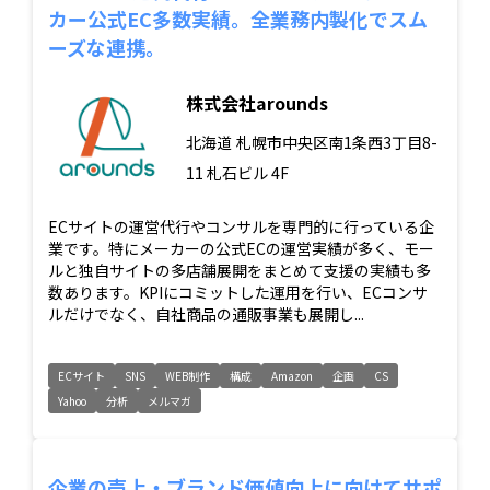
カー公式EC多数実績。全業務内製化でスム
ーズな連携。
株式会社arounds
北海道
札幌市中央区南1条西3丁目8-
11 札石ビル 4F
ECサイトの運営代行やコンサルを専門的に行っている企
業です。特にメーカーの公式ECの運営実績が多く、モー
ルと独自サイトの多店舗展開をまとめて支援の実績も多
数あります。KPIにコミットした運用を行い、ECコンサ
ルだけでなく、自社商品の通販事業も展開し...
ECサイト
SNS
WEB制作
構成
Amazon
企画
CS
Yahoo
分析
メルマガ
企業の売上・ブランド価値向上に向けてサポ