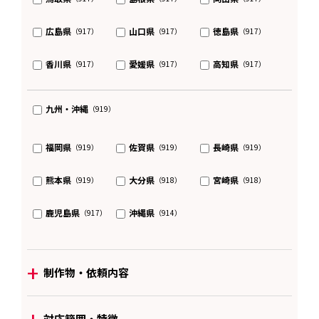
広島県
山口県
徳島県
（917）
（917）
（917）
香川県
愛媛県
高知県
（917）
（917）
（917）
九州・沖縄
（919）
福岡県
佐賀県
長崎県
（919）
（919）
（919）
熊本県
大分県
宮崎県
（919）
（918）
（918）
鹿児島県
沖縄県
（917）
（914）
+
制作物・依頼内容
+
対応範囲・特徴