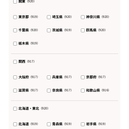
関東
（920）
東京都
埼玉県
神奈川県
（919）
（920）
（920）
千葉県
茨城県
群馬県
（920）
（919）
（920）
栃木県
（919）
関西
（917）
大阪府
兵庫県
京都府
（917）
（917）
（917）
滋賀県
奈良県
和歌山県
（917）
（917）
（916）
北海道・東北
（920）
北海道
青森県
岩手県
（919）
（919）
（919）