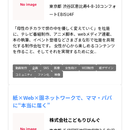
東京都
渋谷区恵比寿4-8-10コンフォ
ートEBISU4F
「母性のチカラで世の中を優しく変えていく」を社是
に、テレビ番組制作、アニメ脚本、webメディア連載、
本の執筆、イベント登壇などさまざまな形で社是を具現
化する制作会社です。 女性が心から楽しめるコンテンツ
を作ること、そしてそれを実現するために女...
動画制作
企画
SNS
医療
女性向け
WEB制作
紙デザイン
コミュニティ
ファン化
映像
紙×Web×園ネットワークで、ママ・パパ
に“本当に届く”
株式会社こどもりびんぐ