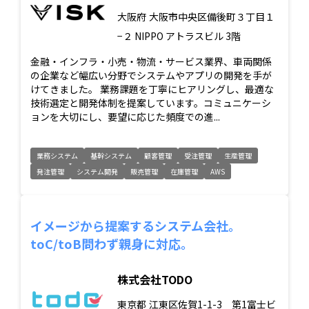
大阪府
大阪市中央区備後町３丁目１
−２ NIPPO アトラスビル 3階
金融・インフラ・小売・物流・サービス業界、車両関係
の企業など幅広い分野でシステムやアプリの開発を手が
けてきました。 業務課題を丁寧にヒアリングし、最適な
技術選定と開発体制を提案しています。コミュニケーシ
ョンを大切にし、要望に応じた頻度での進...
業務システム
基幹システム
顧客管理
受注管理
生産管理
発注管理
システム開発
販売管理
在庫管理
AWS
イメージから提案するシステム会社。
toC/toB問わず親身に対応。
株式会社TODO
東京都
江東区佐賀1-1-3 第1富士ビ