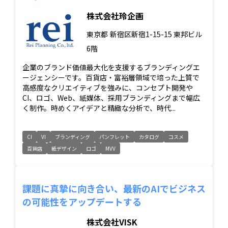
株式会社玲企画
東京都
新宿区新宿1-15-15 東邦ビル
6階
企業のブランド価値最大化を支援するブランディングエ
ージェンシーです。百貨店・富裕層領域で培った上質で
高感度なクリエイティブを強みに、コンセプト開発や
CI、ロゴ、Web、紙媒体、採用ブランディングまで幅広
く制作。時めくアイデアと精緻な分析で、時代...
CI
VI
ブランディング
パンフレット
カタログ
コスメ
百貨店
紙デザイン
ロゴ
MVV
課題に真摯に向き合い、最新のAIでビジネス
の可能性をアップデートする
株式会社VISK