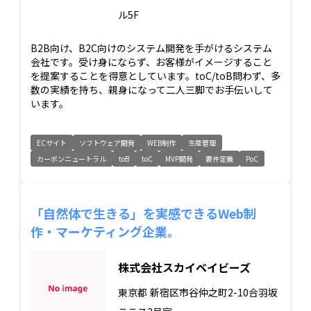
ル5F
B2B向け、B2C向けのシステム開発を手がけるシステム
会社です。受け身にならず、お客様がイメージすること
を提案することを得意としています。toC/toB問わず、多
数の実績を持ち、親身になって二人三脚でお手伝いして
います。
ECサイト
ソフトウェア開発
WEB制作
生産管理
カーボンニュートラル
toB
toC
MVP開発
要件定義
PoC
「自然体で生きる」を実感できるWeb制
作・マーケティング企業。
株式会社スカイベイビーズ
東京都
新宿区市谷仲之町2-10合羽坂