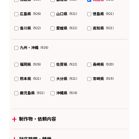
広島県
山口県
徳島県
（926）
（921）
（921）
香川県
愛媛県
高知県
（922）
（922）
（921）
九州・沖縄
（926）
福岡県
佐賀県
長崎県
（926）
（922）
（920）
熊本県
大分県
宮崎県
（921）
（921）
（919）
鹿児島県
沖縄県
（921）
（916）
+
制作物・依頼内容
+
対応範囲・特徴