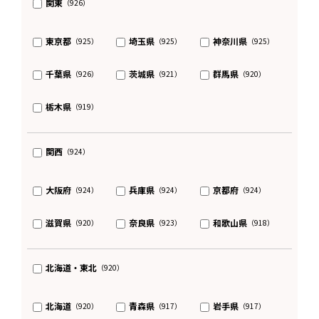
関東
（926）
東京都
埼玉県
神奈川県
（925）
（925）
（925）
千葉県
茨城県
群馬県
（926）
（921）
（920）
栃木県
（919）
関西
（924）
大阪府
兵庫県
京都府
（924）
（924）
（924）
滋賀県
奈良県
和歌山県
（920）
（923）
（918）
北海道・東北
（920）
北海道
青森県
岩手県
（920）
（917）
（917）