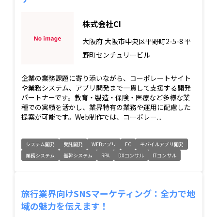
株式会社CI
大阪府
大阪市中央区平野町2-5-8 平
野町センチュリービル
企業の業務課題に寄り添いながら、コーポレートサイト
や業務システム、アプリ開発まで一貫して支援する開発
パートナーです。教育・製造・保険・医療など多様な業
種での実績を活かし、業界特有の業務や運用に配慮した
提案が可能です。Web制作では、コーポレー...
システム開発
受託開発
WEBアプリ
EC
モバイルアプリ開発
業務システム
基幹システム
RPA
DXコンサル
ITコンサル
旅行業界向けSNSマーケティング：全力で地
域の魅力を伝えます！