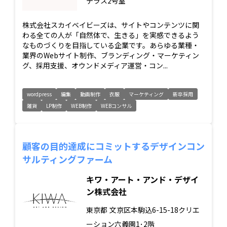
テラス2号室
株式会社スカイベイビーズは、サイトやコンテンツに関
わる全ての人が「自然体で、生きる」を実感できるよう
なものづくりを目指している企業です。あらゆる業種・
業界のWebサイト制作、ブランディング・マーケティン
グ、採用支援、オウンドメディア運営・コン...
wordpress
編集
動画制作
衣服
マーケティング
新卒採用
雑貨
LP制作
WEB制作
WEBコンサル
顧客の目的達成にコミットするデザインコン
サルティングファーム
キワ・アート・アンド・デザイ
ン株式会社
東京都
文京区本駒込6-15-18クリエ
ーション六義園1･2階