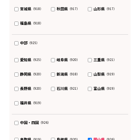
宮城県
秋田県
山形県
（918）
（917）
（917）
福島県
（918）
中部
（925）
愛知県
岐阜県
三重県
（925）
（920）
（921）
静岡県
新潟県
山梨県
（920）
（918）
（919）
長野県
石川県
富山県
（920）
（921）
（919）
福井県
（919）
中国・四国
（926）
鳥取県
島根県
岡山県
（919）
（920）
（926）