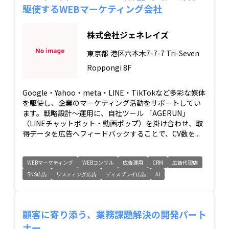
駆使するWEBマーケティング会社
株式会社ジェネレイズ
東京都
港区六本木7-7-7 Tri-Seven
Roppongi 8F
Google・Yahoo・meta・LINE・TikTokなど多彩な媒体
を駆使し、企業のマーケティング活動をサポートしてい
ます。戦略設計〜運用に、自社ツール 「AGERUN」
（LINEチャットボット・動画ポップ）を掛け合わせ、取
得データを広告へフィードバックすることで、CV数を...
WEBマーケティング
WEBコンサル
広告運用
CRM
広告代理店
SNS広告
リスティング広告
ディスプレイ広告
AI
顧客に寄り添う、業務課題解決の開発パート
ナー