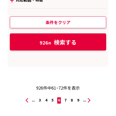
条件をクリア
検索する
926
926
件中
61~72
件を表示
...
3
4
5
6
7
8
9
...