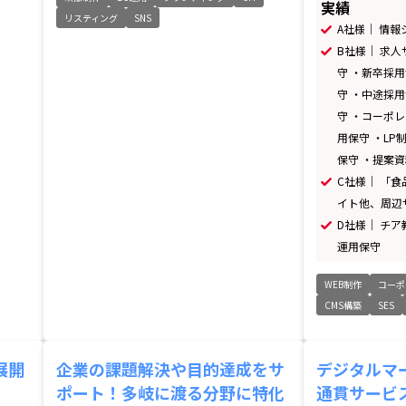
実績
リスティング
SNS
A社様｜ 情
B社様｜ 求
守 ・新卒採
守 ・中途採
守 ・コーポ
用保守 ・LP
保守 ・提案資
C社様｜ 「
イト他、周辺
D社様｜ チ
運用保守
WEB制作
コーポ
CMS構築
SES
展開
企業の課題解決や目的達成をサ
デジタルマ
ポート！多岐に渡る分野に特化
通貫サービス