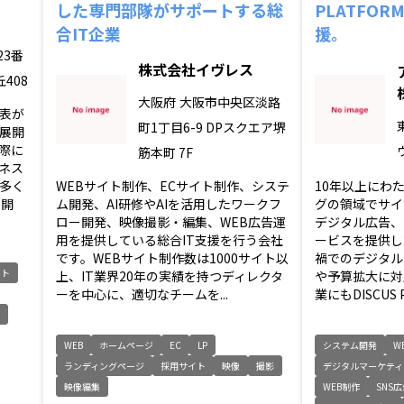
した専門部隊がサポートする総
PLATFO
合IT企業
援。
23番
株式会社イヴレス
408
大阪府
大阪市中央区淡路
表が
町1丁目6-9 DPスクエア堺
展開
際に
筋本町 7F
ネス
多く
WEBサイト制作、ECサイト制作、システ
10年以上にわ
リ開
ム開発、AI研修やAIを活用したワークフ
グの領域でサイ
ロー開発、映像撮影・編集、WEB広告運
デジタル広告、
用を提供している総合IT支援を行う会社
ービスを提供し
です。WEBサイト制作数は1000サイト以
禍でのデジタル
イト
上、IT業界20年の実績を持つディレクタ
や予算拡大に対
ーを中心に、適切なチームを...
業にもDISCUS P
WEB
ホームページ
EC
LP
システム開発
W
ランディングページ
採用サイト
映像
撮影
デジタルマーケティ
映像編集
WEB制作
SNS