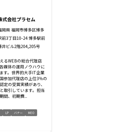
株式会社プラセム
福岡県
福岡市博多区博多
駅前3丁目10-24 博多駅前
藤井ビル2階204,205号
えるWEBの総合代理店
各媒体の運用ノウハウに
ます。世界的大手IT企業
国参加代理店の上位3％の
認定の受賞実績があり、
と取引しています。担当
間、初期費...
ト
LP
バナー
MEO