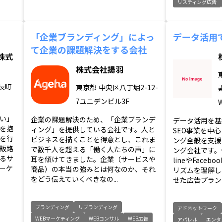
リスティング広告
「企業ブランディング」によっ
データ活用
て企業の課題解決をする会社
株式
株式会社揚羽
長町
東京都
中央区八丁堀2-12-
7ユニデンビル3F
い」
企業の課題解決のため、「企業ブランデ
データ活用を基
を抱
ィング」を提供している会社です。人と
SEO事業を中
を行
ビジネスを描くことを得意とし、これま
ング全般を支援
販路
で数千人を超える「働く人たちの声」に
ング会社です。
るサ
耳を傾けてきました。企業（サービスや
lineやFace
ーケ
商品）の本当の強みとは何なのか、それ
リズムを理解し
をどう伝えていくべきなの...
せた広告プランニ
ブランディング
リブランディング
アドネットワーク
WEBマーケティング
WEBコンサル
WEB広告
アパレル
エンタ