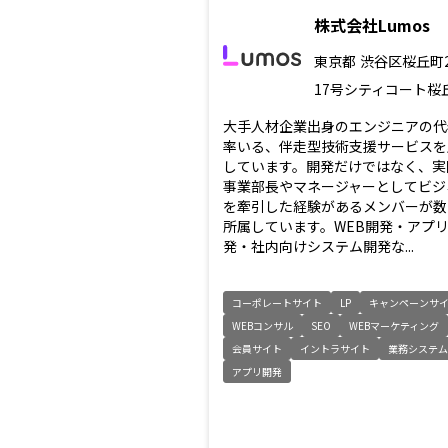
株式会社Lumos
東京都
渋谷区桜丘町
17号シティコート桜丘
大手人材企業出身のエンジニアの代
率いる、伴走型技術支援サービスを
しています。開発だけではなく、実
事業部長やマネージャーとしてビジ
を牽引した経験があるメンバーが数
所属しています。WEB開発・アプ
発・社内向けシステム開発な...
コーポレートサイト
LP
キャンペーンサ
WEBコンサル
SEO
WEBマーケティング
会員サイト
イントラサイト
業務システム
アプリ開発