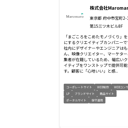
株式会社Maromar
東京都
府中市宮町2-1
第15三ツ木ビル8F
「まごころをこめたモノづくり」を
にするクリエイティブカンパニーで
社内にデザイナーやエンジニアはも
ん、映像クリエイター、マーケター
集者が在籍しているため、幅広いク
イティブをワンストップで提供可能
す。顧客に「心地いい」と感...
コーポレートサイト
WEB制作
WEBコン
LP
ブランドサイト
商品サイト
ポータルサイト
保守運用