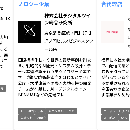
ノロジー企業
合代理店
o
株式会社デジタルツイ
5-13
ン総合研究所
東京都
港区虎ノ門1ｰ17ｰ1
大切
虎ノ門ヒルズビジネスタワ
す。
ちろ
ー15階
、編
国際標準化動向や世界の最新事例を踏ま
福岡に本社を構
リエ
え、戦略的なAI開発・システム設計・デ
で、配信実績と
で
ータ基盤構築を行うテクノロジー企業で
強みを持ってい
す。防衛省防衛装備庁をはじめとする官
が行っている全
公庁・大手企業への導入実績を持つ開発
みが受けられる
チームが在籍し、AI・デジタルツイン・
全国各地の企業
サル
BPM/UAFなどの先端フレー...
する業界や契約期
AI
AIコンサル
DXコンサル
ＤＸ
コーポレートサイ
先端技術
AI開発
WEB広告
SNS