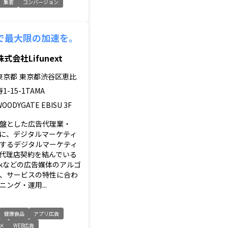
集客
コンバージョン
で最大限の加速を。
株式会社Lifunext
東京都
東京都渋谷区恵比
寿1-15-1TAMA
WOODYGATE EBISU 3F
盤とした広告代理業・
心に、デジタルマーケティ
するデジタルマーケティ
代理店契約を結んでいる
bookなどの広告媒体のアルゴ
、サービスの特性に合わ
ング・運用...
健康食品
アプリ広告
メ
WEB広告