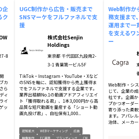
の企
UGC制作から広告・販売まで
Web制作
るク
SNSマーケをフルファネルで支
務支援まで
援
運用まで一
を支えるワ
OW
株式会社Senjin
ー
Holdings
7-8
東京都
千代田区九段南2-
3-1 青葉第一ビル5F
開
TikTok・Instagram・YouTube・Xなど
ブカ
のSNSを軸に、認知獲得から売上獲得ま
Web制作・シ
さら
でをフルファネルで支援する企業です。
じて、企業の成
ディ
業界出稿額No.1の動画アドアフィリエイ
社です。企画か
ライ
ト「獲得取れる君」、1本3,000円から高
プかつオーダー
ゲッ
品質な短尺動画を量産する「ショート動
寄り添った柔軟
画丸投げ君」、自社保有1,000...
ます。アパレル
治体、メーカーな
認知拡大
WEBマーケティング
広告
映像制作
EC運用
ブランディング
CM