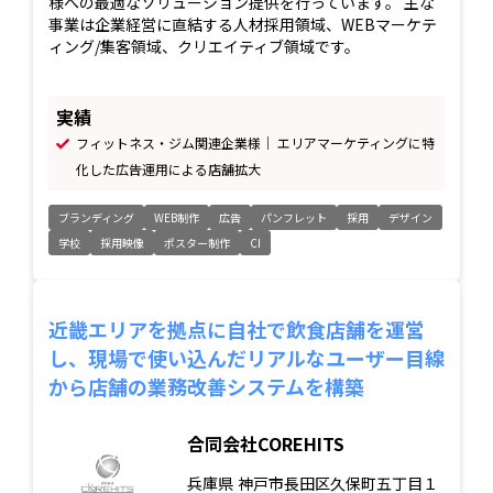
様への最適なソリューション提供を行っています。 主な
事業は企業経営に直結する人材採用領域、WEBマーケテ
ィング/集客領域、クリエイティブ領域です。
実績
フィットネス・ジム関連企業様｜ エリアマーケティングに特
化した広告運用による店舗拡大
ブランディング
WEB制作
広告
パンフレット
採用
デザイン
学校
採用映像
ポスター制作
CI
近畿エリアを拠点に自社で飲食店舗を運営
し、現場で使い込んだリアルなユーザー目線
から店舗の業務改善システムを構築
合同会社COREHITS
兵庫県
神戸市長田区久保町五丁目１