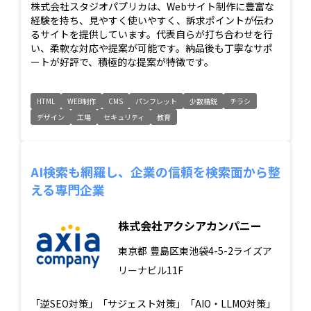
株式会社スタジオパプリカは、Webサイト制作に豊富な
経験を持ち、見やすく使いやすく、訴求ポイントが伝わ
るサイトを提供しています。代表自らが打ち合わせを行
い、柔軟な対応や提案が可能です。納品後も丁寧なサポ
ートが好評で、積極的な提案が特徴です。
HTML
WEB制作
CMS
パンフレット
少数精鋭
チラシ
デザイン
工場
セキュリティ
教育
AI検索も網羅し、企業の信頼を検索面から整
える専門企業
株式会社アクシアカンパニー
東京都
豊島区東池袋4-5-2ライズア
リーナビル11F
「逆SEO対策」「サジェスト対策」「AIO・LLMO対策」