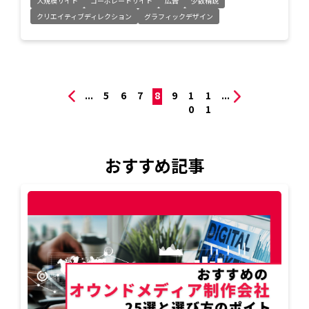
大規模サイト
コーポレートサイト
広告
少数精鋭
クリエイティブディレクション
グラフィックデザイン
...
5
6
7
8
9
1
1
...
0
1
おすすめ記事