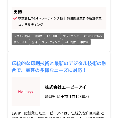
実績
株式会社M&Mトレーディング様｜ 貿易関連業界の新規事業
コンサルティング
システム開発
清掃業
EC-CUBE
プランニング
ActiveDirectory
情報サイト
歯科
ブランディング
WEB制作
中古車
伝統的な印刷技術と最新のデジタル技術の融
合で、顧客の多様なニーズに対応！
株式会社エーピーアイ
静岡県
島田市井口198番地
1978年に創業したエーピーアイは、伝統的な印刷技術と