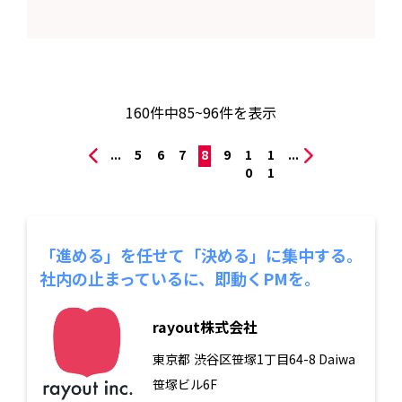
160
件中
85~96
件を表示
...
5
6
7
8
9
1
1
...
0
1
「進める」を任せて「決める」に集中する。
社内の止まっているに、即動くPMを。
rayout株式会社
東京都
渋谷区笹塚1丁目64-8 Daiwa
笹塚ビル6F