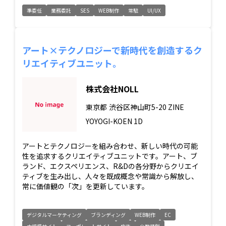
準委任
業務委託
SES
WEB制作
常駐
UI/UX
アート×テクノロジーで新時代を創造するク
リエイティブユニット。
株式会社NOLL
東京都
渋谷区神山町5-20 ZINE
YOYOGI-KOEN 1D
アートとテクノロジーを組み合わせ、新しい時代の可能
性を追求するクリエイティブユニットです。アート、ブ
ランド、エクスペリエンス、R&Dの各分野からクリエイ
ティブを生み出し、人々を既成概念や常識から解放し、
常に価値観の「次」を更新しています。
デジタルマーケティング
ブランディング
WEB制作
EC