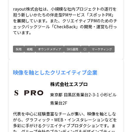
rayout株式会社は、小規模な社内プロジェクトの遂行を
担う新しいかたちの伴走型PMサービス「スポットPM」
を展開しています。また、クリエイティブPMのためのチ
ェックバックツール「CheckBack」の開発・運営も行っ
ています。
採用
戦略
オウンドメディア
SNS運用
CI
マーケティング
映像を軸としたクリエイティブ企業
株式会社エスプロ
東京都
目黒区青葉台2-3-1 小杉ビル
青葉台2F
代表を中心に経験豊富なチームが集い、映像を軸としな
がら、グラフィック・WEB・インスタレーションなどを
多彩に手がけるクリエイティブプロダクションです。ま
た、グループ会社のブランディング＆デザインブティ⁨ッ⁩