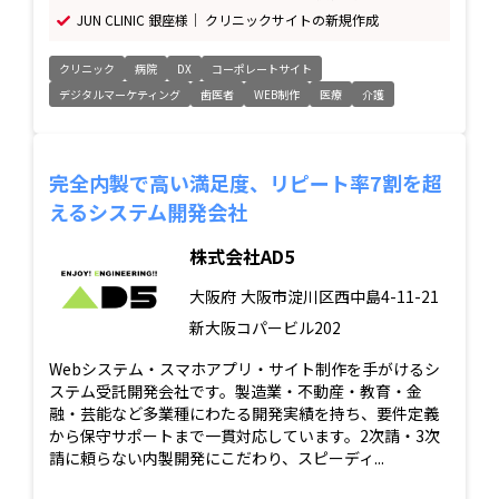
JUN CLINIC 銀座様｜ クリニックサイトの新規作成
クリニック
病院
DX
コーポレートサイト
デジタルマーケティング
歯医者
WEB制作
医療
介護
完全内製で高い満足度、リピート率7割を超
えるシステム開発会社
株式会社AD5
大阪府
大阪市淀川区西中島4-11-21
新大阪コパービル202
Webシステム・スマホアプリ・サイト制作を手がけるシ
ステム受託開発会社です。製造業・不動産・教育・金
融・芸能など多業種にわたる開発実績を持ち、要件定義
から保守サポートまで一貫対応しています。2次請・3次
請に頼らない内製開発にこだわり、スピーディ...