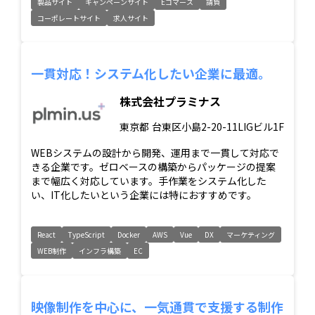
製品サイト
キャンペーンサイト
Eコマース
請負
コーポレートサイト
求人サイト
一貫対応！システム化したい企業に最適。
株式会社プラミナス
東京都
台東区小島2-20-11LIGビル1F
WEBシステムの設計から開発、運用まで一貫して対応で
きる企業です。ゼロベースの構築からパッケージの提案
まで幅広く対応しています。手作業をシステム化した
い、IT化したいという企業には特におすすめです。
React
TypeScript
Docker
AWS
Vue
DX
マーケティング
WEB制作
インフラ構築
EC
映像制作を中心に、一気通貫で支援する制作