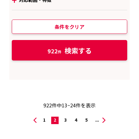
条件をクリア
検索する
922
922
件中
13~24
件を表示
1
2
3
4
5
...