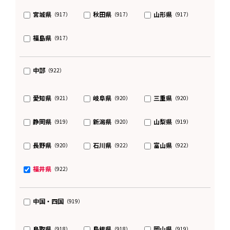
宮城県
秋田県
山形県
（917）
（917）
（917）
福島県
（917）
中部
（922）
愛知県
岐阜県
三重県
（921）
（920）
（920）
静岡県
新潟県
山梨県
（919）
（920）
（919）
長野県
石川県
富山県
（920）
（922）
（922）
福井県
（922）
中国・四国
（919）
鳥取県
島根県
岡山県
（918）
（918）
（919）