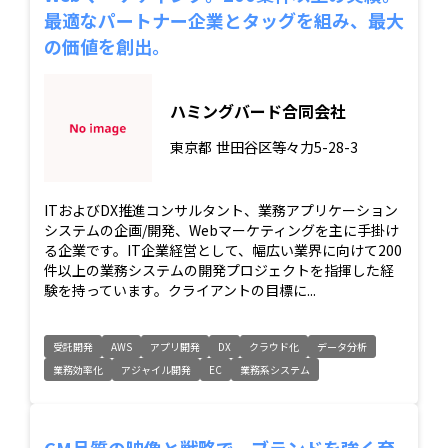
最適なパートナー企業とタッグを組み、最大
の価値を創出。
ハミングバード合同会社
東京都
世田谷区等々力5-28-3
ITおよびDX推進コンサルタント、業務アプリケーション
システムの企画/開発、Webマーケティングを主に手掛け
る企業です。IT企業経営として、幅広い業界に向けて200
件以上の業務システムの開発プロジェクトを指揮した経
験を持っています。クライアントの目標に...
受託開発
AWS
アプリ開発
DX
クラウド化
データ分析
業務効率化
アジャイル開発
EC
業務系システム
CM品質の映像と戦略で、ブランドを強く育