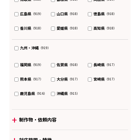
広島県
山口県
徳島県
（919）
（918）
（918）
香川県
愛媛県
高知県
（918）
（918）
（918）
九州・沖縄
（919）
福岡県
佐賀県
長崎県
（919）
（918）
（917）
熊本県
大分県
宮崎県
（917）
（917）
（917）
鹿児島県
沖縄県
（916）
（915）
+
制作物・依頼内容
+
対応範囲・特徴