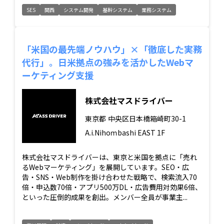
SES
関西
システム開発
基幹システム
業務システム
「米国の最先端ノウハウ」×「徹底した実務
代行」。日米拠点の強みを活かしたWebマ
ーケティング支援
株式会社マスドライバー
東京都
中央区日本橋箱崎町30-1
A.i.Nihoｍbashi EAST 1F
株式会社マスドライバーは、東京と米国を拠点に「売れ
るWebマーケティング」を展開しています。SEO・広
告・SNS・Web制作を掛け合わせた戦略で、検索流入70
倍・申込数70倍・アプリ500万DL・広告費用対効果6倍、
といった圧倒的成果を創出。メンバー全員が事業主...