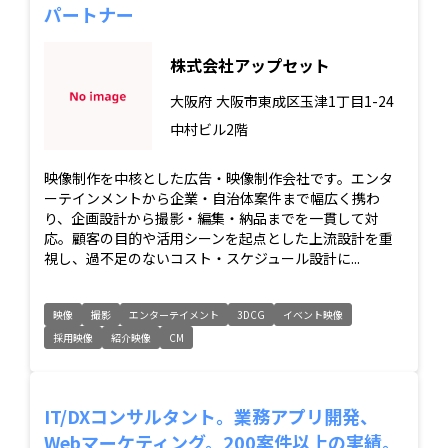
パートナー
株式会社アップセット
大阪府
大阪市東成区玉津1丁目1-24
中村ビル2階
映像制作を中核とした広告・映像制作会社です。エンタ
ーテインメントから企業・自治体案件まで幅広く携わ
り、企画設計から撮影・編集・納品までを一貫して対
応。顧客の目的や活用シーンを起点とした上流設計を重
視し、過不足のないコスト・スケジュール設計に...
映像
撮影
エンターテイメント
3DCG
イベント映像
採用映像
紹介映像
CM
IT/DXコンサルタント。業務アプリ開発、
Webマーケティング。200案件以上の実績。