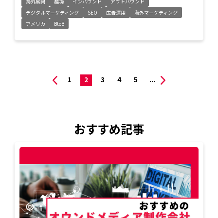
海外展開
越境
インバウンド
アウトバウンド
デジタルマーケティング
SEO
広告運用
海外マーケティング
アメリカ
BtoB
1
2
3
4
5
...
おすすめ記事