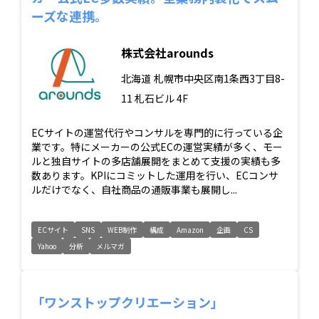
ーズな連携。
株式会社arounds
北海道
札幌市中央区南1条西3丁目8-
11 札石ビル 4F
ECサイトの運営代行やコンサルを専門的に行っている企
業です。特にメーカーの公式ECの運営実績が多く、モー
ルと独自サイトの多店舗展開をまとめて支援の実績も多
数あります。KPIにコミットした運用を行い、ECコンサ
ルだけでなく、自社商品の通販事業も展開し...
ECサイト
SNS
WEB制作
構成
Amazon
企画
CS
Yahoo
分析
メルマガ
「ワンストップクリエーション」