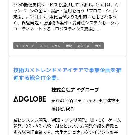
3つの販促支援サービスを提供しています。1つ目は、キ
ャンペーンの企画・設計・運用を行う「プロモーション
支援」。2つ目は、販促品がより効果的に活用されるべ
く、保管発送・販促物の製作・受発注システムをータル
コーディネートする「ロジスティクス支援」...
キャンペーン
プロモーション
販促
周年行事
物流
技術力×トレンド×アイデアで事業企画を推
進する総合IT企業。
株式会社アドグローブ
東京都
渋谷区東1-26-20 東京建物東
渋谷ビル6F
業務システム開発、WEB・アプリ開発、UI・UX、ゲーム
開発、XR・AR・VR、AIなどシステム開発全般を得意と
する総合IT企業です。大手ナショナルクライアントの基