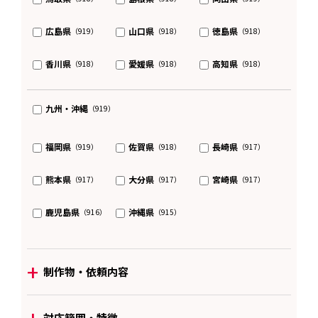
広島県
山口県
徳島県
（919）
（918）
（918）
香川県
愛媛県
高知県
（918）
（918）
（918）
九州・沖縄
（919）
福岡県
佐賀県
長崎県
（919）
（918）
（917）
熊本県
大分県
宮崎県
（917）
（917）
（917）
鹿児島県
沖縄県
（916）
（915）
+
制作物・依頼内容
+
対応範囲・特徴