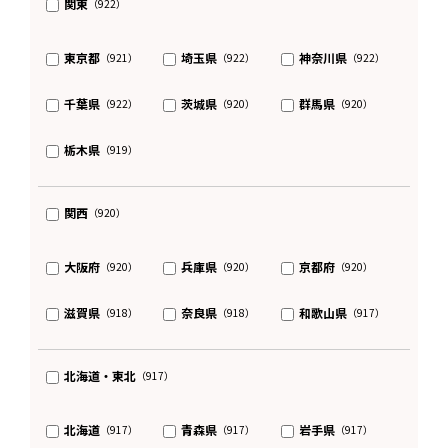
関東
（922）
東京都
埼玉県
神奈川県
（921）
（922）
（922）
千葉県
茨城県
群馬県
（922）
（920）
（920）
栃木県
（919）
関西
（920）
大阪府
兵庫県
京都府
（920）
（920）
（920）
滋賀県
奈良県
和歌山県
（918）
（918）
（917）
北海道・東北
（917）
北海道
青森県
岩手県
（917）
（917）
（917）