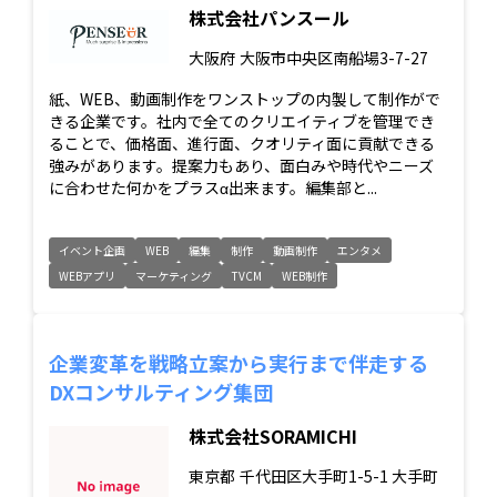
株式会社パンスール
大阪府
大阪市中央区南船場3-7-27
紙、WEB、動画制作をワンストップの内製して制作がで
きる企業です。社内で全てのクリエイティブを管理でき
ることで、価格面、進行面、クオリティ面に貢献できる
強みがあります。提案力もあり、面白みや時代やニーズ
に合わせた何かをプラスα出来ます。編集部と...
イベント企画
WEB
編集
制作
動画制作
エンタメ
WEBアプリ
マーケティング
TVCM
WEB制作
企業変革を戦略立案から実行まで伴走する
DXコンサルティング集団
株式会社SORAMICHI
東京都
千代田区大手町1-5-1 大手町