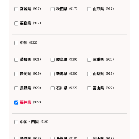
宮城県
秋田県
山形県
（917）
（917）
（917）
福島県
（917）
中部
（922）
愛知県
岐阜県
三重県
（921）
（920）
（920）
静岡県
新潟県
山梨県
（919）
（920）
（919）
長野県
石川県
富山県
（920）
（922）
（922）
福井県
（922）
中国・四国
（919）
鳥取県
島根県
岡山県
（918）
（918）
（919）