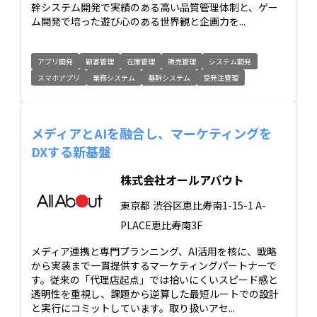
幹システム開発で実績のある高い品質管理体制と、ゲー
ム開発で培った遊び心のある世界観と企画力を...
アプリ開発
顧客管理
在庫管理
販売管理
システム開発
スマホアプリ
業務システム
基幹システム
受発注管理
メディアとAIを融合し、マーケティングを
DXする新基盤
株式会社オールアバウト
東京都
渋谷区恵比寿南1-15-1 A-
PLACE恵比寿南3F
メディア連携と専門プランニング、AI活用を核に、戦略
から実装まで一貫提供するマーケティングパートナーで
す。従来の「代理店起点」では拾いにくいスピード感と
透明性を重視し、課題から逆算した最短ルートでの設計
と実行にコミットしています。取り扱いアセ...