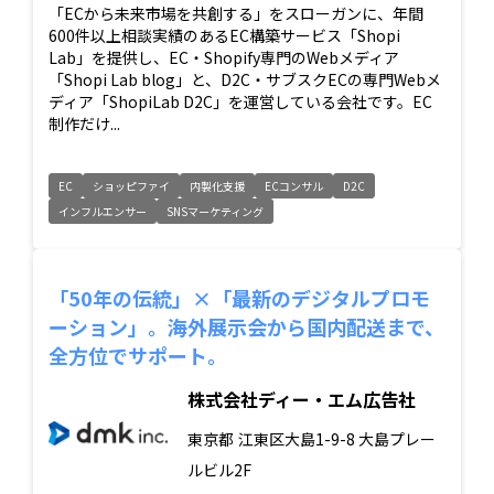
「ECから未来市場を共創する」をスローガンに、年間
600件以上相談実績のあるEC構築サービス「Shopi
Lab」を提供し、EC・Shopify専門のWebメディア
「Shopi Lab blog」と、D2C・サブスクECの専門Webメ
ディア「ShopiLab D2C」を運営している会社です。EC
制作だけ...
EC
ショッピファイ
内製化支援
ECコンサル
D2C
インフルエンサー
SNSマーケティング
「50年の伝統」×「最新のデジタルプロモ
ーション」。海外展示会から国内配送まで、
全方位でサポート。
株式会社ディー・エム広告社
東京都
江東区大島1-9-8 大島プレー
ルビル2F