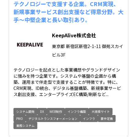
テクノロジーで支援する企業。CRM実現、
新規事業サービス創出支援など得意分野。大
手～中堅企業と長い取引あり。
KeepAlive株式会社
東京都
新宿区新宿2-1-11 御苑スカイ
ビル3F
テクノロジーを起点とした事業構想やグランドデザイン
に強みを持つ企業です。システムや基盤の企画から構
築、運用まで伴走型で支援することが特徴です。特に、
CRM実現、ID統合、デジタル基盤構築、新規事業サービ
ス創出支援、エンタープライズEC構築/刷新など...
システム開発
DX
WEB制作
インフラ構築
大規模サイト
PMO
デジタルトランスフォーメーション
インフラ
要件定義
業務システム