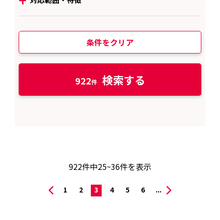
条件をクリア
検索する
922
922
件中
25~36
件を表示
1
2
3
4
5
6
...