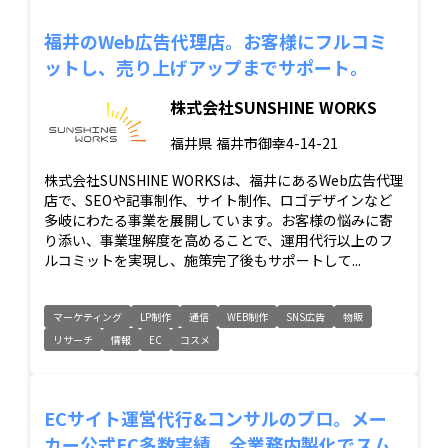
福井のWeb広告代理店。お客様にフルコミ
ットし、売り上げアップまでサポート。
株式会社SUNSHINE WORKS
福井県
福井市御幸4-14-21
株式会社SUNSHINE WORKSは、福井にあるWeb広告代理
店で、SEOや記事制作、サイト制作、ロゴデザインなど
多岐にわたる事業を展開しています。お客様の悩みに寄
り添い、事業理解度を高めることで、運用代行以上のフ
ルコミットを実現し、施策完了後もサポートして...
マーケティング
LP制作
通信
WEB制作
SNS広告
物販
リサーチ
情報
EC
コスメ
ECサイト運営代行&コンサルのプロ。メー
カー公式EC多数実績。全業務内製化でスム