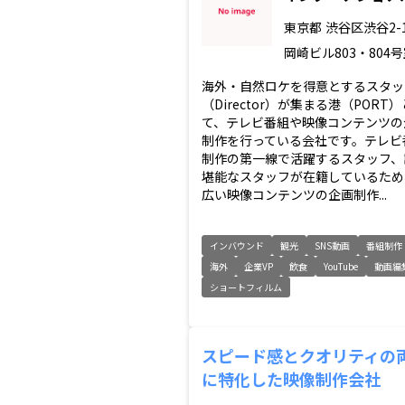
東京都
渋谷区渋谷2-1
岡崎ビル803・804
海外・自然ロケを得意とするスタッ
（Director）が集まる港（PORT
て、テレビ番組や映像コンテンツの
制作を行っている会社です。テレビ
制作の第一線で活躍するスタッフ、
堪能なスタッフが在籍しているため
広い映像コンテンツの企画制作...
インバウンド
観光
SNS動画
番組制作
海外
企業VP
飲食
YouTube
動画編
ショートフィルム
スピード感とクオリティの
に特化した映像制作会社