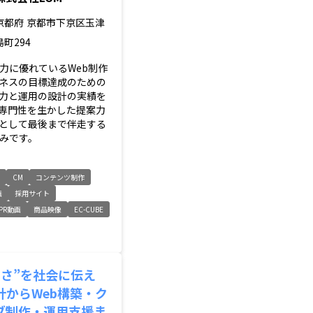
京都府
京都市下京区玉津
島町294
力に優れているWeb制作
ネスの目標達成のための
力と運用の設計の実績を
専門性を生かした提案力
として最後まで伴走する
みです。
ト
CM
コンテンツ制作
画
採用サイト
PR動画
商品映像
EC-CUBE
しさ”を社会に伝え
計からWeb構築・ク
ブ制作・運用支援ま