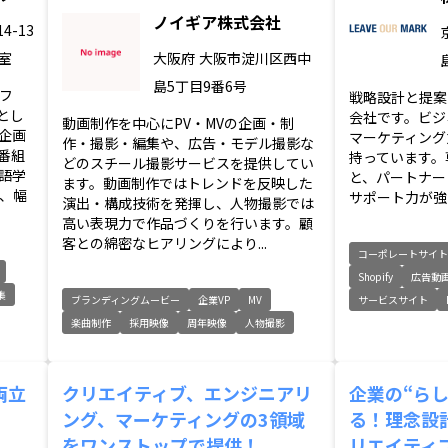
ノイギア株式会社
4-13
号室
大阪府
大阪市淀川区西中
島5丁目9番6号
フ
戦略設計と提案
）とし
会社です。ビジ
動画制作を中心にPV・MVの企画・制
企画
マーケティング
作・撮影・編集や、広告・モデル撮影な
番組
持っています。
どのスチール撮影サービスを提供してい
語学
と、パートナー
ます。動画制作ではトレンドを反映した
、幅
サポート力が強
演出・構成技術を発揮し、人物撮影では
高い表現力で作品づくりを行います。顧
客との綿密なヒアリングにより...
コーポレートサイ
Shopify
広告動
集
ブランディングムービー
企業VP
MV
サービスサイト
楽曲制作
採用映像
周年映像
人物撮影
両立
クリエイティブ、エンジニアリ
企業の“ら
ング、マーケティングの3領域
る！理念設
をワンストップで提供！
リエイティ