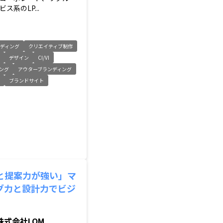
ス系のLP...
ディング
クリエイティブ制作
ン
デザイン
CI/VI
ング
アウターブランディング
ト
ブランドサイト
と提案力が強い」マ
グ力と設計力でビジ
。
株式会社LOM