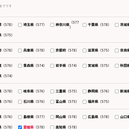
までです
（577
都
埼玉県
神奈川県
千葉県
茨城
（578）
（577）
（578）
）
県
（575）
府
兵庫県
京都府
滋賀県
奈良
（578）
（578）
（578）
（575）
道
青森県
岩手県
宮城県
秋田
（576）
（574）
（574）
（575）
県
（574）
県
岐阜県
三重県
静岡県
新潟
（578）
（576）
（575）
（576）
県
石川県
富山県
福井県
（576）
（576）
（575）
（575）
県
島根県
岡山県
広島県
山口
（576）
（577）
（578）
（578）
県
愛媛県
高知県
（578）
（578）
（578）