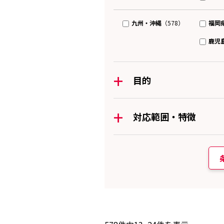
九州・沖縄
福岡
（578）
鹿児
+
目的
+
対応範囲・特徴