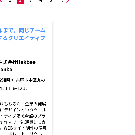
作まで、同じチーム
するクリエイティブ
株式会社Hakbee
Lanka
愛知県
名古屋市中区丸の
内1丁目6−12 J2
はもちろん、企業の発展
にデザインというツール
イティブ領域全般のブラ
制作まで一気通貫して支
。WEBサイト制作の得意
コーポレート、リクルー