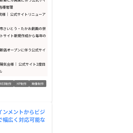
各種管理
学院様｜ 公式サイトリニューア
堺市さいとう・たかお劇画の世
ントサイト新規作成から毎年の
 新店オープンに伴う公式サイ
 陽気会様｜ 公式サイト2度目
ル
WEB制作
HP制作
映像制作
インメントからビジ
で幅広く対応可能な