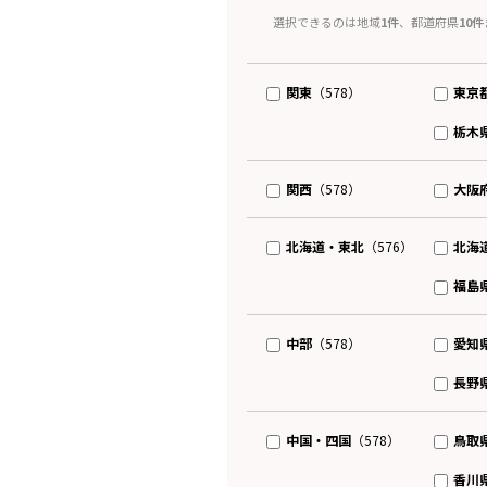
選択できるのは地域
1件
、都道府県
10件
関東
東京
（578）
栃木
関西
大阪
（578）
北海道・東北
北海
（576）
福島
中部
愛知
（578）
長野
中国・四国
鳥取
（578）
香川