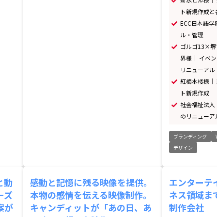
ト新規作成と
ECC日本語
ル・管理
ゴルゴ13×
界様｜ イベ
リニューアル
紅梅本楼様｜
ト新規作成
社会福祉法人
のリニューア
ブランディング
デザイン
と動
感動と記憶に残る映像を提供。
エンターテ
ーズ
本物の感情を伝える映像制作。
ネス領域ま
案が
キャンディットが「あの日、あ
制作会社