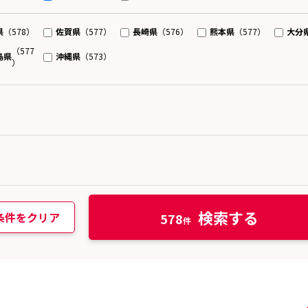
県
佐賀県
長崎県
熊本県
大分
（578）
（577）
（576）
（577）
（577
島県
沖縄県
（573）
）
検索する
条件をクリア
578