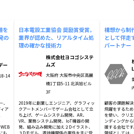
値を
日本電設工業協会 奨励賞受賞。
構想から制
発の
業界が認めた、リアルタイム処
として伴走
理の確かな技術力
パートナー
株式会社ヨコゴシステ
ムズ
デー
大阪府
大阪市中央区高麗
8-14
橋1丁目5-11 北浜旭ビル
3F
ー、
2019年に創業しエンジニア、グラフィッ
顧客の課題解決
ディア
クアートメンバーでゲーム会社として立
飛躍をするため
、
ち上げ、ゲームシステム開発、AR、
を使い、クリエ
VR、業務システム開発、IoT機器の開
ンディングから
WEB
発、組み込み開発に加え２Dイラスト、
援する会社です
にも
３Dモデル、遊技機関係の案件を主に受
領域としては、