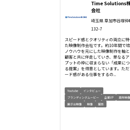
Time Solutions
会社
埼玉県
草加市谷塚仲
132-7
スピード感とクオリティの両立に特
た映像制作会社です。約10年間で
ノウハウを元にした映像制作を軸と
顧客と共に伴走していき、単なるア
プットの枠に収まらない「成果につ
る提案」を得意としています。ただ
ード感がある仕事をするの...
Youtube
インタビュー
ブランディングムービー
企業VP
周年映
展示会映像
映像
撮影