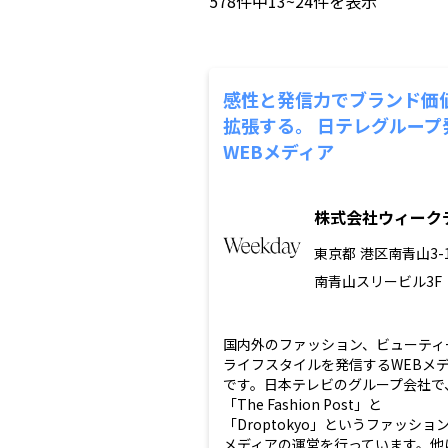
578
件中
13~24
件を表示
感性と発信力でブランド価
拡張する。 日テレグループ
WEBメディア
株式会社ウィーク
東京都
港区南青山3-1
南青山スリービル3F
国内外のファッション、ビューティ
ライフスタイルを発信するWEBメ
です。日本テレビのグループ会社で
「The Fashion Post」と
「Droptokyo」というファッション
メディアの運営を行っています。他