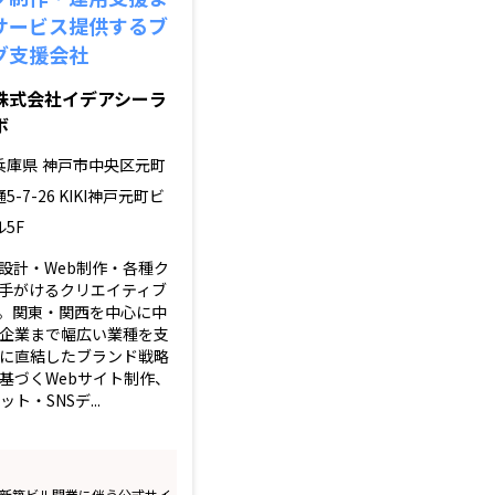
サービス提供するブ
グ支援会社
株式会社イデアシーラ
ボ
兵庫県
神戸市中央区元町
通5-7-26 KIKI神戸元町ビ
ル5F
設計・Web制作・各種ク
手がけるクリエイティブ
。関東・関西を中心に中
企業まで幅広い業種を支
に直結したブランド戦略
基づくWebサイト制作、
ト・SNSデ...
 新築ビル開業に伴う公式サイ