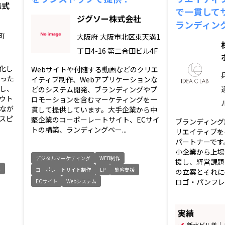
株式
で一貫して
ジグソー株式会社
ランディン
町
大阪府
大阪市北区東天満1
丁目4-16 第二合田ビル4F
化し
Webサイトや付随する動画などのクリエ
培った
イティブ制作、Webアプリケーションな
し、
どのシステム開発、ブランディングやプ
ウト
ロモーションを含むマーケティングを一
なが
貫して提供しています。大手企業から中
スピ
堅企業のコーポーレートサイト、ECサイ
ブランディング
トの構築、ランディングペー...
リエイティブを
パートナーです
小企業から上場
デジタルマーケティング
WEB制作
援し、経営課題
像
コーポレートサイト制作
LP
集客支援
の立案とそれに
ロゴ・パンフレッ
ECサイト
Webシステム
実績
新水ビル様｜