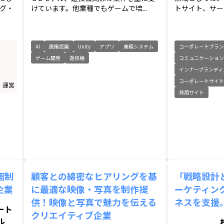
グ・
けています。他業種でもゲームで培...
トサイト、サービ
AI
画像認識
Unity
アプリ
業務システム
コーポレートブラン
ゲーム開発
遊技機
コミュニケーショ
インナーブランディ
コーポレートサイ
・運営
採用サイト
画制
顧客との綿密なヒアリングを基
「戦略設計
企業
に最適な映像・写真を制作提
ーケティン
供！映像と写真で魅力を伝える
ネスを支援
ート
クリエイティブ企業
ル