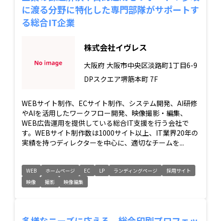
に渡る分野に特化した専門部隊がサポートす
る総合IT企業
株式会社イヴレス
大阪府
大阪市中央区淡路町1丁目6-9
DPスクエア堺筋本町 7F
WEBサイト制作、ECサイト制作、システム開発、AI研修
やAIを活用したワークフロー開発、映像撮影・編集、
WEB広告運用を提供している総合IT支援を行う会社で
す。WEBサイト制作数は1000サイト以上、IT業界20年の
実績を持つディレクターを中心に、適切なチームを...
WEB
ホームページ
EC
LP
ランディングページ
採用サイト
映像
撮影
映像編集
多様なニーズに応える、総合印刷プロフェッ