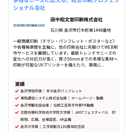
ショナル会社
田中昭文堂印刷株式会社
石川県
金沢市打木町東1448番地
一般商業印刷（チラシ・パンフレット・ポスターなど）
や各種帳票類を主軸に、他の印刷会社に先駆けてWEB制
作サービスを展開しています。最新トレンドやニーズの
変化への対応力が高く、厚さ50mmまでの多様な素材へ
印刷が可能なUVプリンターを備えたり、環境に...
実績
金沢市役所様｜ 冬の金沢パンフレット
東和通信システム株式会社様｜ ホームページ・動画
金沢市観光協会様｜ 伝統工芸若手作家PR動画
北陸先端科学技術大学院大学様｜ JAISTフェスティバル 印
刷物、広報、会場設営、AR企画
金沢大学様｜ 工学部創立100周年記念誌