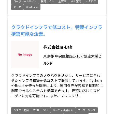
コーポレートサイト
採用サイト
企業VP
会社案内
カタログ
ドラマ
WordPress
クラウドインフラで低コスト。特製インフラ
構築可能な企業。
株式会社m-Lab
東京都
中央区銀座1-16-7銀座大栄ビ
ル5階
クラウドインフラのノウハウを活かし、サービスに合わ
せたインフラ構築を低コストで提供しています。Python
やReactを使った開発により、運用保守が容易で長期的に
利用できるシステムを構築できます。要望に応じてスピ
ーディに対応可能です。また、プレスリリ...
システム開発
WEB
SNS
バーチャル展示会
プレスリリース