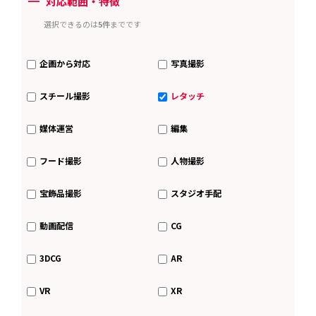
ー
対応範囲・特徴
選択できるのは
5件
までです
企画から対応
写真撮影
スチール撮影
レタッチ
媒体運営
編集
フード撮影
人物撮影
宝飾品撮影
スタジオ手配
動画配信
CG
3DCG
AR
VR
XR