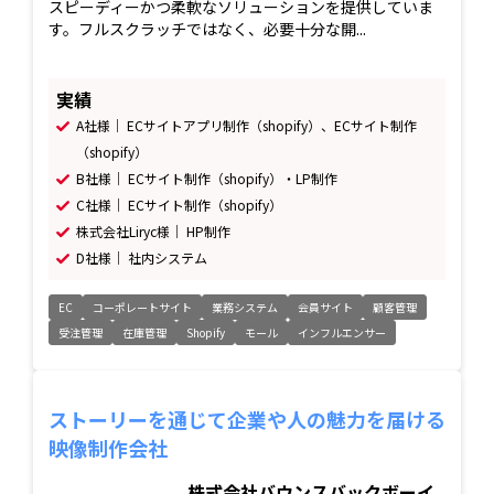
スピーディーかつ柔軟なソリューションを提供していま
す。フルスクラッチではなく、必要十分な開...
実績
A社様｜ ECサイトアプリ制作（shopify）、ECサイト制作
（shopify）
B社様｜ ECサイト制作（shopify）・LP制作
C社様｜ ECサイト制作（shopify）
株式会社Liryc様｜ HP制作
D社様｜ 社内システム
EC
コーポレートサイト
業務システム
会員サイト
顧客管理
受注管理
在庫管理
Shopify
モール
インフルエンサー
ストーリーを通じて企業や人の魅力を届ける
映像制作会社
株式会社バウンスバックボーイ