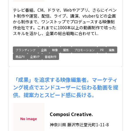
テレビ番組、CM、ドラマ、Webやアプリ、さらにイベン
ト制作や運営、配信、ライブ、講演、vtuberなどの企画
から制作まで、ワンストップでプロデュースする映像制
作会社です。これまでに1000本以上の動画制作で培った
スキルを活かし、企業の総合戦略に合わせてI...
ブランディング
企画
映像
撮影
プロモーション
PR
編集
商品PV
企業VP
番組制作
「成果」を追求する映像編集者。マーケティ
ング視点でエンドユーザーに伝わる動画を提
供。提案力とスピード感に長ける。
Composi Creative.
神奈川県
藤沢市辻堂元町1-11-8