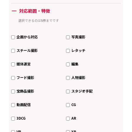
ー
対応範囲・特徴
選択できるのは
5件
までです
企画から対応
写真撮影
スチール撮影
レタッチ
媒体運営
編集
フード撮影
人物撮影
宝飾品撮影
スタジオ手配
動画配信
CG
3DCG
AR
VR
XR