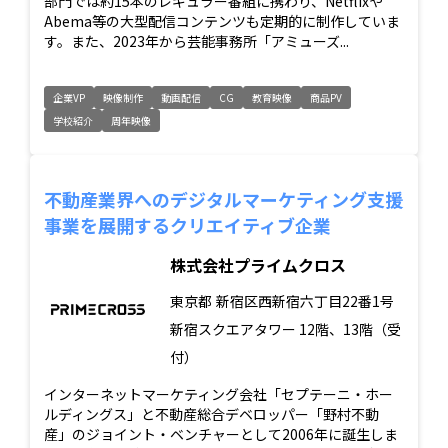
部門では約15本のレギュラー番組に携わり、Netflixや
Abema等の大型配信コンテンツも定期的に制作していま
す。また、2023年から芸能事務所「アミューズ...
企業VP
映像制作
動画配信
CG
教育映像
商品PV
学校紹介
周年映像
不動産業界へのデジタルマーケティング支援
事業を展開するクリエイティブ企業
株式会社プライムクロス
東京都
新宿区西新宿六丁目22番1号
新宿スクエアタワー 12階、13階（受
付）
インターネットマーケティング会社「セプテーニ・ホー
ルディングス」と不動産総合デベロッパー「野村不動
産」のジョイント・ベンチャーとして2006年に誕生しま