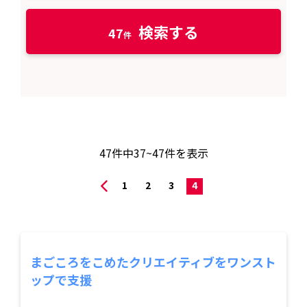
検索する
47
47
件中
37~47
件を表示
1
2
3
4
まごころをこめたクリエイティブをワンスト
ップで支援