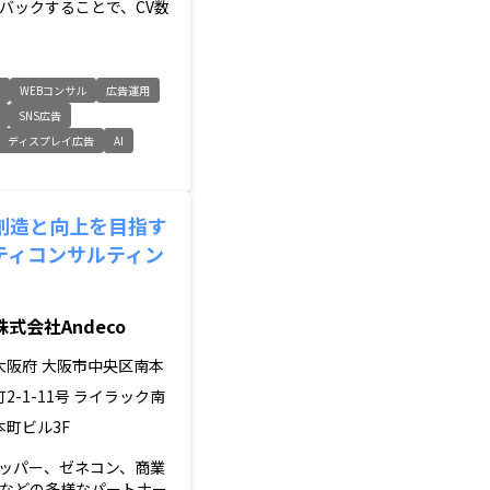
バックすることで、CV数
グ
WEBコンサル
広告運用
SNS広告
ディスプレイ広告
AI
創造と向上を目指す
ティコンサルティン
株式会社Andeco
大阪府
大阪市中央区南本
町2-1-11号 ライラック南
本町ビル3F
ッパー、ゼネコン、商業
などの多様なパートナー