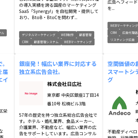
広告へフィード
の導入実績を誇る国産のマーケティング
を...
SaaS「Synergy!」を自社開発・提供して
おり、BtoB・BtoCを問わず...
WEBマーケティン
CRM
広告代理店
サル
デジタルマーケティング
WEB制作
顧客管理
リスティング広告
CRM
顧客管理システム
WEBマーケティング
で。
銀座発！幅広い業界に対応する
空間価値の
を届
独立系広告会社。
スマートシ
エイ
グ
株式会社日広社
東京都
中央区銀座1丁目14
番10号 松楠ビル3階
区栄
57年の歴史を持つ独立系総合広告会社で
す。ホテル・婚礼業界、食品メーカー、
介護業界、不動産など、幅広い業界の広
な
不動産ディベロ
告をサポートしています。広告コンサル
画
施設、行政機関