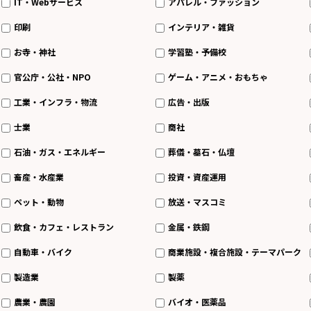
IT・Webサービス
アパレル・ファッション
印刷
インテリア・雑貨
お寺・神社
学習塾・予備校
官公庁・公社・NPO
ゲーム・アニメ・おもちゃ
工業・インフラ・物流
広告・出版
士業
商社
石油・ガス・エネルギー
葬儀・墓石・仏壇
畜産・水産業
投資・資産運用
ペット・動物
放送・マスコミ
飲食・カフェ・レストラン
金属・鉄鋼
自動車・バイク
商業施設・複合施設・テーマパーク
製造業
製薬
農業・農園
バイオ・医薬品