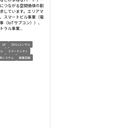
につながる空間価値の創
求しています。エリアマ
、スマートビル事業（電
事（IoTサブコン））、
ラル事業...
IoT
SDGsコンサル
ラル
スマートシティ
幹システム
画像認識