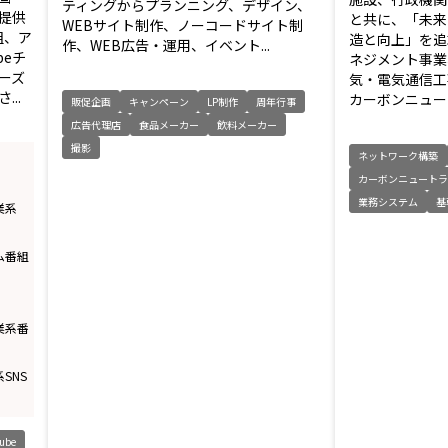
ティングからプランニング、デザイン、
で提供
と共に、「未来
WEBサイト制作、ノーコードサイト制
組、ア
造と向上」を追
作、WEB広告・運用、イベント...
beチ
ネジメント事業
ーズ
気・電気通信工
..
カーボンニュート
販促企画
キャンペーン
LP制作
周年行事
広告代理店
食品メーカー
飲料メーカー
撮影
ネットワーク構築
カーボンニュート
業務システム
基
業系
ム番組
業系番
SNS
ube