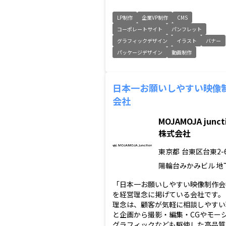
LP制作
企業VP制作
CMS
コーポレートサイト
パンフレット
グラフィックデザイン
イラスト
バナー
パッケージデザイン
動画制作
日本一お願いしやすい映像
会社
MOJAMOJA junct
株式会社
東京都
台東区台東2-6
陽輪台みかみビル 地
「日本一お願いしやすい映像制作会
を経営理念に掲げている会社です。
理念は、顧客が気軽に相談しやすい
と企画から撮影・編集・CGやモー
グラフィックなども駆使した高品質