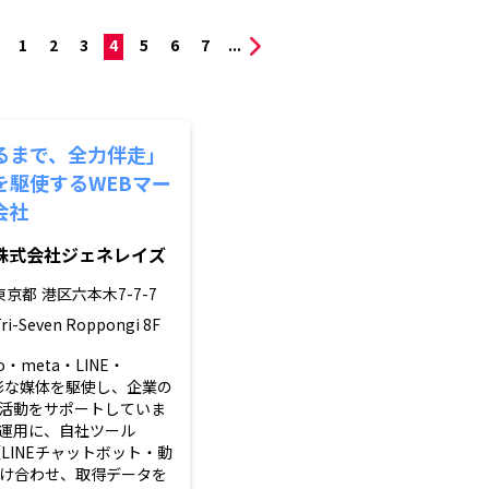
1
2
3
4
5
6
7
...
るまで、全力伴走」
を駆使するWEBマー
会社
株式会社ジェネレイズ
東京都
港区六本木7-7-7
ri-Seven Roppongi 8F
oo・meta・LINE・
多彩な媒体を駆使し、企業の
活動をサポートしていま
運用に、自社ツール
（LINEチャットボット・動
け合わせ、取得データを