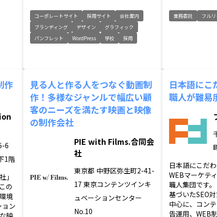
コーポレートサイト
採用サイト
会社案内
業務委託
フルリ
ブランディング
デザイン
グラフィック
パンフレット
WordPress
学校
採用
制作
見る人と作る人をつなぐ動画制
日本語にこ
作！多様なジャンルで幅広い顧
職人が難易
客のニーズを満たす映画と映像
ion
の制作会社
PIE with Films.合同会
-6
社
下1階
日本語にこだわ
東京都
中野区弥生町2-41-
WEBマーケテ
社」
17 東京コンテンツインキ
職人集団です。
この
基づいたSEO
環境
ュベーションセンター
中心に、コンテ
ション
No.10
告運用、WEB
な映