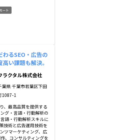
モート
だわるSEO・広告の
度高い課題も解決。
フラクタル株式会社
千葉県
千葉市若葉区下田
町1087-1
り、最高品質を提供する
ィング・言語・行動解析の
 言語・行動解析スキルに
対策技術と広告運用技術を
ンツマーケティング、広
制作、コンサルティングを