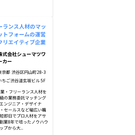
ーランス人材のマッ
ットフォームの運営
クリエイティブ企業
株式会社シューマツワ
ーカー
東京都
渋谷区円山町28-3
いちご渋谷道玄坂ビル 5F
副業・フリーランス人材を
級の業務委託マッチング
エンジニア・デザイナ
・セールスなど幅広い職
短即日でプロ人材をアサ
創業8年で培ったノウハウ
プから大...