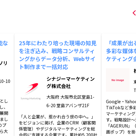
能な
25年にわたり培った現場の知見
「成果が出
を注ぎ込み、戦略コンサルティ
多彩な媒体
ングからデータ分析、Webサイ
ケティング
ソリ
ト制作まで一括対応
シナジーマーケティン
0-10
グ株式会社
T
大阪府
大阪市北区堂島1-
とし
Google・Yah
6-20 堂島アバンザ21F
し、
TikTokなど
展開
マーケティング
「人と企業が、惹かれ合う世の中へ。」
まし
す。戦略設計〜
をビジョンに掲げ、企業のCRM（顧客関
のプ
「AGERUN」
係管理）やデジタルマーケティングを総
ら大
画ポップ）を掛
合的に支援する企業です。累計約5,200社