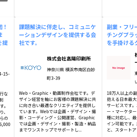
団！
課題解決に伴走し、コミュニケ
副業・フリ
ま
ーションデザインを提供する会
チングプラ
を提
社です。
を手掛ける
株式会社髙陽印刷所
神奈川県
横浜市南区白妙
15-
町3-39
Web・Graphic・動画制作会社です。デ
18万人以上の
行な
ザイン経営を軸にお客様の課題解決に共
抱える日本最大
制
に向き合い最適なクリエティブを提供し
サービスです。
ます。
ています。Webでは企画・デザイン・撮
ー・マーケター
り、
影・コーディング・公開運営、Graphic
種に対応し、最
らの
では企画・デザイン・撮影・製造・納品
イン可能です。
000
までワンストップでサポートし...
と、スタートアッ