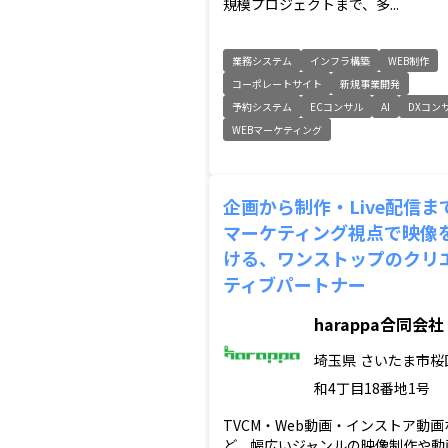
規模プロジェクトまで、多...
業務システム
インフラ構築
WEB制作
コーポレートサイト
新規事業開発
予約システム
ECコンサル
AI
DXコン
WEBマーケティング
企画から制作・Live配信ま
マーケティング視点で映像
ける、ワンストップのクリ
ティブパートナー
harappa合同会社
埼玉県
さいたま市桜
和4丁目18番地1号
TVCM・Web動画・インストア動画
ど、幅広いジャンルの映像制作や動