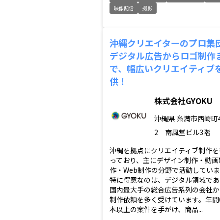
映像配信
撮影
沖縄クリエイターのプロ集
デジタル広告からロゴ制作
で、幅広いクリエイティブ
供！
株式会社GYOKU
沖縄県
糸満市西崎町4-
2 南風堂ビル3階
沖縄を拠点にクリエイティブ制作を
っており、主にデザイン制作・動画
作・Web制作の分野で活動してい
特に得意なのは、デジタル領域であ
国内最大手の総合広告系列の会社か
制作依頼を多く受けています。年間6,
本以上の案件を手がけ、商品...