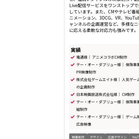
Live配信サービスをワンストップ
しています。また、CMやテレビ番
ニメーション、3DCG、VR、YouTu
ャンネルの企画運営など、多様なニ
に応える柔軟な対応力も強みです。さ.
実績
電通様｜ アニメコラボCM制作
テー・オー・ダブリュー様｜ 保険事
PR映像制作
株式会社ゲームエイト様｜ 人気ゲー
の企画制作
日本映画放送株式会社様｜ CM制作
テー・オー・ダブリュー様｜ 保険事
組制作
テー・オー・ダブリュー様｜ ゲーム系
広告映像
映像制作
デザイン
広告デザイン
YouT