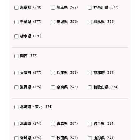
東京都
埼玉県
神奈川県
（578）
（577）
（577）
千葉県
茨城県
群馬県
（577）
（576）
（576）
栃木県
（576）
関西
（577）
大阪府
兵庫県
京都府
（577）
（577）
（577）
滋賀県
奈良県
和歌山県
（575）
（575）
（574）
北海道・東北
（574）
北海道
青森県
岩手県
（574）
（574）
（574）
宮城県
秋田県
山形県
（574）
（574）
（574）