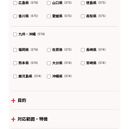
広島県
山口県
徳島県
（576）
（575）
（575）
香川県
愛媛県
高知県
（575）
（575）
（575）
九州・沖縄
（576）
福岡県
佐賀県
長崎県
（576）
（575）
（574）
熊本県
大分県
宮崎県
（574）
（574）
（574）
鹿児島県
沖縄県
（574）
（574）
+
目的
+
対応範囲・特徴