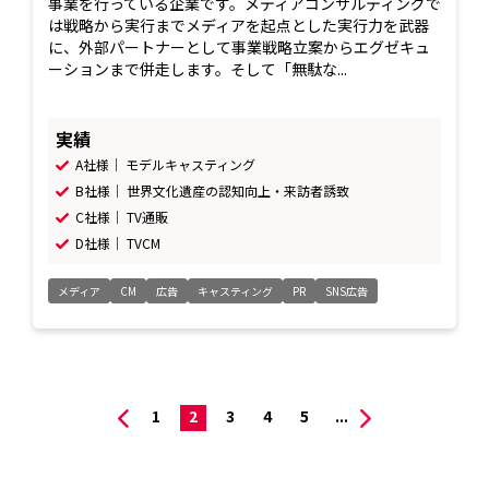
事業を行っている企業です。メディアコンサルティングで
は戦略から実行までメディアを起点とした実行力を武器
に、外部パートナーとして事業戦略立案からエグゼキュ
ーションまで併走します。そして「無駄な...
実績
A社様｜ モデルキャスティング
B社様｜ 世界文化遺産の認知向上・来訪者誘致
C社様｜ TV通販
D社様｜ TVCM
メディア
CM
広告
キャスティング
PR
SNS広告
1
2
3
4
5
...