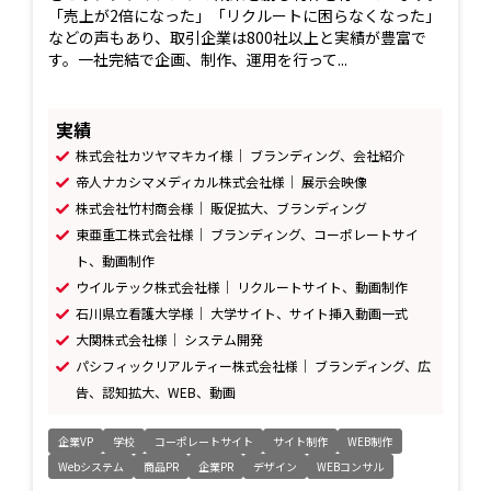
「売上が2倍になった」「リクルートに困らなくなった」
などの声もあり、取引企業は800社以上と実績が豊富で
す。一社完結で企画、制作、運用を行って...
実績
株式会社カツヤマキカイ様｜ ブランディング、会社紹介
帝人ナカシマメディカル株式会社様｜ 展示会映像
株式会社竹村商会様｜ 販促拡大、ブランディング
東亜重工株式会社様｜ ブランディング、コーポレートサイ
ト、動画制作
ウイルテック株式会社様｜ リクルートサイト、動画制作
石川県立看護大学様｜ 大学サイト、サイト挿入動画一式
大関株式会社様｜ システム開発
パシフィックリアルティー株式会社様｜ ブランディング、広
告、認知拡大、WEB、動画
企業VP
学校
コーポレートサイト
サイト制作
WEB制作
Webシステム
商品PR
企業PR
デザイン
WEBコンサル