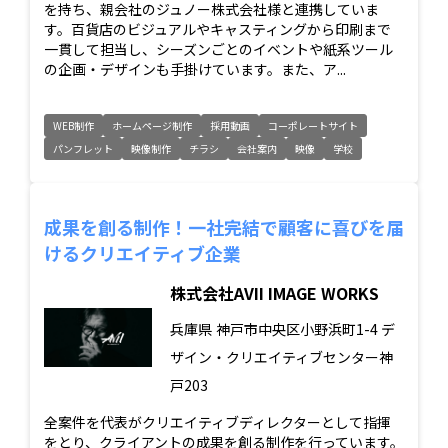
を持ち、親会社のジュノー株式会社様と連携していま
す。百貨店のビジュアルやキャスティングから印刷まで
一貫して担当し、シーズンごとのイベントや紙系ツール
の企画・デザインも手掛けています。また、ア...
WEB制作
ホームページ制作
採用動画
コーポレートサイト
パンフレット
映像制作
チラシ
会社案内
映像
学校
成果を創る制作！一社完結で顧客に喜びを届
けるクリエイティブ企業
株式会社AVII IMAGE WORKS
兵庫県
神戸市中央区小野浜町1-4 デ
ザイン・クリエイティブセンター神
戸203
全案件を代表がクリエイティブディレクターとして指揮
をとり、クライアントの成果を創る制作を行っています。