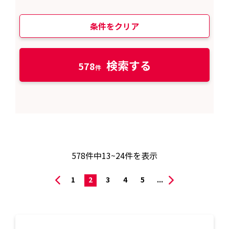
条件をクリア
検索する
578
578
件中
13~24
件を表示
1
2
3
4
5
...