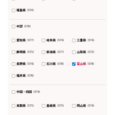
福島県
（574）
中部
（578）
愛知県
岐阜県
三重県
（577）
（576）
（576）
静岡県
新潟県
山梨県
（575）
（577）
（575）
長野県
石川県
富山県
（576）
（578）
（578）
福井県
（578）
中国・四国
（576）
鳥取県
島根県
岡山県
（575）
（575）
（576）