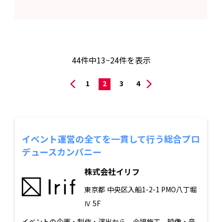
44
件中
13~24
件を表示
1
2
3
4
イベント運営の全てを一貫して行う総合プロ
デュースカンパニー
株式会社イリフ
東京都
中央区入船1-2-1 PMO八丁堀
Ⅳ 5F
イベントの企画・制作・演出から、会場施工、映像・音