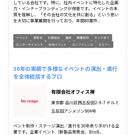
している会社です。特に、社内イベントに特化した企画
力・インナーブランディングが得意です。イベントの本
質を理解し、「その会社の文化を共に創る」という思い
を大切に事業展開を行っており、年間80案件...
イベント
表彰式
社員総会
周年
映像制作
キックオフ
エンターテイメント
社内イベント
カンファレンス
セミナー
30年の実績で多様なイベントの演出・進行
を全体統括するプロ
有限会社オフィス禅
東京都
品川区西五反田2-9-7 ドルミ
五反田アンメゾン904号
ベント制作・ステージ演出／進行を30年余り手がける企
業です。企業イベント（新製品発表会、BtoB、