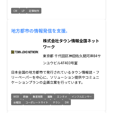
CM
LP
記事制作
地方都市の情報発信を支援。
株式会社タウン情報全国ネット
ワーク
東京都
千代田区神田佐久間河岸84サ
ンユウビル4F403号室
日本全国の地方都市で発行されているタウン情報誌・フ
リーペーパーを中心に、ソリューション提供やコミュニ
ケーションプランの企画立案を行っています。
WEB
飲食
集客施策
編集
エンタメ
インフルエンサー
会報誌
コーポレートサイト
チラシ
DM