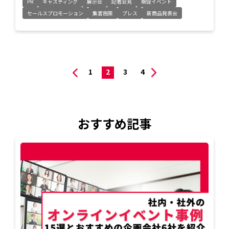
PR
キャスティング
展示会
記者会見
販促イベント
セールスプロモーション
集客施策
プレス
新商品発表会
1
2
3
4
おすすめ記事