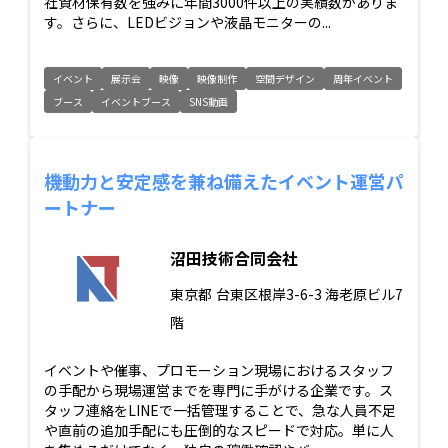
社資材保有数を強みに年間3000件以上の実績数がありま
す。さらに、LEDビジョンや液晶モニターの...
イベント
展示会
映像
映像制作
空間デザイン
周年イベント
ブース
イベントブース
SNS動画
機動力と安定感を兼ね備えたイベント運営パ
ートナー
沼田技術合同会社
東京都
台東区根岸3-6-3 海老原ビル7
階
イベントや催事、プロモーション現場におけるスタッフ
の手配から現場運営までを専門に手がける企業です。ス
タッフ連絡をLINEで一括管理することで、急な人員不足
や直前の追加手配にも圧倒的なスピードで対応。単に人