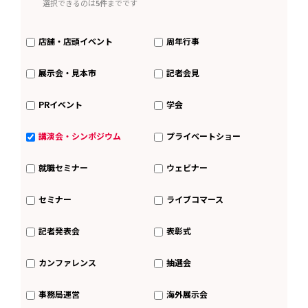
選択できるのは
5件
までです
店舗・店頭イベント
周年行事
展示会・見本市
記者会見
PRイベント
学会
講演会・シンポジウム
プライベートショー
就職セミナー
ウェビナー
セミナー
ライブコマース
記者発表会
表彰式
カンファレンス
抽選会
事務局運営
海外展示会