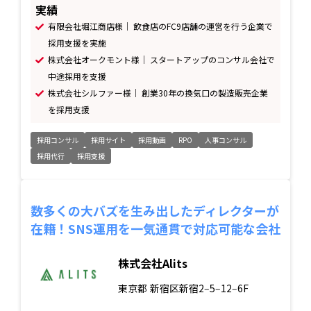
実績
有限会社堀江商店様｜ 飲食店のFC9店舗の運営を行う企業で
採用支援を実施
株式会社オークモント様｜ スタートアップのコンサル会社で
中途採用を支援
株式会社シルファー様｜ 創業30年の換気口の製造販売企業
を採用支援
採用コンサル
採用サイト
採用動画
RPO
人事コンサル
採用代行
採用支援
数多くの大バズを生み出したディレクターが
在籍！SNS運用を一気通貫で対応可能な会社
株式会社Alits
東京都
新宿区新宿2‒5‒12‒6F