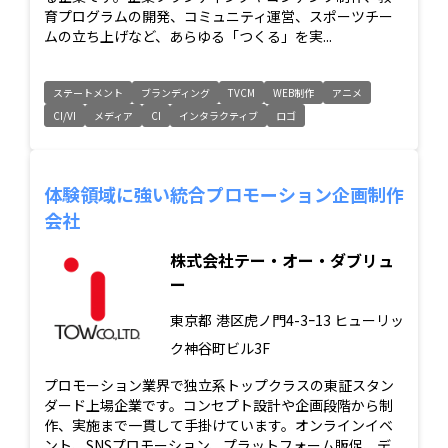
育プログラムの開発、コミュニティ運営、スポーツチー
ムの立ち上げなど、あらゆる「つくる」を実...
ステートメント
ブランディング
TVCM
WEB制作
アニメ
CI/VI
メディア
CI
インタラクティブ
ロゴ
体験領域に強い統合プロモーション企画制作
会社
株式会社テー・オー・ダブリュ
ー
東京都
港区虎ノ門4-3ｰ13 ヒューリッ
ク神谷町ビル3F
プロモーション業界で独立系トップクラスの東証スタン
ダード上場企業です。コンセプト設計や企画段階から制
作、実施まで一貫して手掛けています。オンラインイベ
ント、SNSプロモーション、プラットフォーム販促、デ