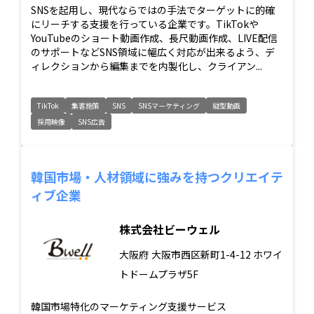
SNSを起用し、現代ならではの手法でターゲットに的確
にリーチする支援を行っている企業です。TikTokや
YouTubeのショート動画作成、長尺動画作成、LIVE配信
のサポートなどSNS領域に幅広く対応が出来るよう、デ
ィレクションから編集までを内製化し、クライアン...
TikTok
集客施策
SNS
SNSマーケティング
縦型動画
採用映像
SNS広告
韓国市場・人材領域に強みを持つクリエイテ
ィブ企業
株式会社ビーウェル
大阪府
大阪市西区新町1-4-12 ホワイ
トドームプラザ5F
韓国市場特化のマーケティング支援サービス