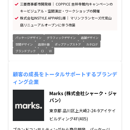
三菱商事都市開発様｜ COPPICE 吉祥寺館内キャンペーンの
キービジュアル・空間演出・ワークショップの開催
株式会社INSTYLE APPAREL様｜ マリンフランセーズ代官山
店リニューアルオープンに伴う改装
パッケージデザイン
グラフィックデザイン
店舗デザイン
空間デザイン
店頭什器
ポップアップストア
カタログ
ブランドブック
CI
VI
顧客の成長をトータルサポートするブランデ
ィング企業
Marks (株式会社シャーク・ジャ
パン）
東京都
品川区上大崎2-24-9アイケイ
ビルディング4F(405)
ブランドコンサルティングから商品開発、パッケージ、