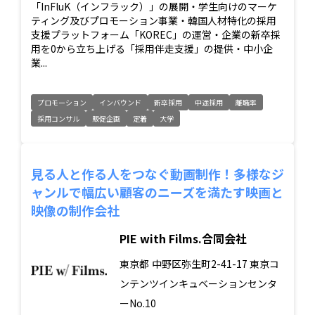
「InFluK（インフラック）」の展開・学生向けのマーケ
ティング及びプロモーション事業・韓国人材特化の採用
支援プラットフォーム「KOREC」の運営・企業の新卒採
用を0から立ち上げる「採用伴走支援」の提供・中小企
業...
プロモーション
インバウンド
新卒採用
中途採用
離職率
採用コンサル
販促企画
定着
大学
見る人と作る人をつなぐ動画制作！多様なジ
ャンルで幅広い顧客のニーズを満たす映画と
映像の制作会社
PIE with Films.合同会社
東京都
中野区弥生町2-41-17 東京コ
ンテンツインキュベーションセンタ
ーNo.10