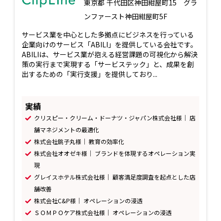
東京都
千代田区神田紺屋町15 グラ
ンファースト神田紺屋町5F
サービス業を中心とした多拠点にビジネスを行っている
企業向けのサービス「ABILI」を提供している会社です。
ABILIは、サービス業が抱える経営課題の可視化から解決
策の実行まで実現する「サービステック」と、成果を創
出するための「実行支援」を提供しており...
実績
クリスピー・クリーム・ドーナツ・ジャパン株式会社様｜ 店
舗マネジメントの最適化
株式会社銚子丸様｜ 教育の効率化
株式会社オオゼキ様｜ ブランドを体現するオペレーション実
現
グレイスホテル株式会社様｜ 顧客満足度調査を起点とした店
舗改善
株式会社C&P様｜ オペレーションの浸透
ＳＯＭＰＯケア株式会社様｜ オペレーションの浸透