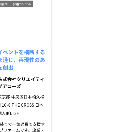
材育成
採用コンサル
イベントを横断する
を通じ、再現性のあ
を創出
株式会社クリエイティ
ブアローズ
東京都
中央区日本橋久松
町10-6 THE CROSS 日本
橋人形町2F
装まで一気通貫で支援す
ブファームです。企業・