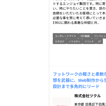
トするエンジョイ集団です。時に寄
い、時にやりたいことを貫き、世の
依頼をいただいたお客様にとって本
必要な事を常に考えて導いていきま
EMiUに関わる素敵な仲間と共...
コーポレートサイト
SNS動画
パンフレッ
カタログ
ノベルティ
イベント
LP
フットワークの軽さと柔軟
想を武器に、Web制作から
設計まで多角的にリード
株式会社ツクル
東京都
目黒区下目黒