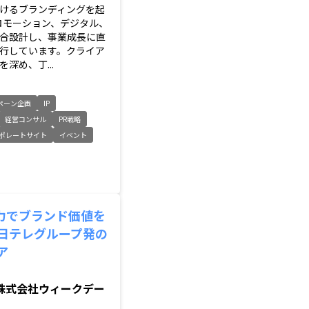
けるブランディングを起
ロモーション、デジタル、
合設計し、事業成長に直
行しています。クライア
深め、丁...
ペーン企画
IP
経営コンサル
PR戦略
ポレートサイト
イベント
力でブランド価値を
 日テレグループ発の
ア
株式会社ウィークデー