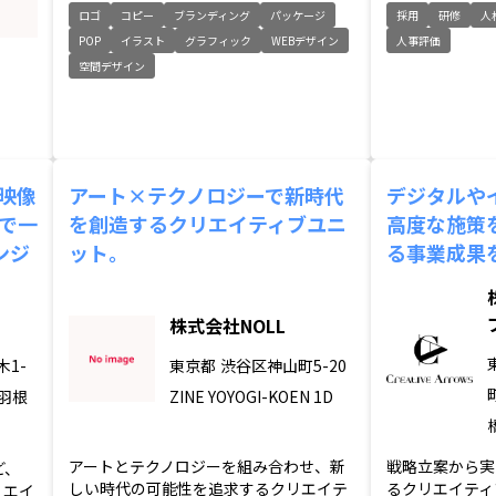
ロゴ
コピー
ブランディング
パッケージ
採用
研修
人
POP
イラスト
グラフィック
WEBデザイン
人事評価
空間デザイン
・映像
アート×テクノロジーで新時代
デジタルや
まで一
を創造するクリエイティブユニ
高度な施策
ンジ
ット。
る事業成果
株式会社NOLL
1-
東京都
渋谷区神山町5-20
イ羽根
ZINE YOYOGI-KOEN 1D
アートとテクノロジーを組み合わせ、新
戦略立案から実
ど、
しい時代の可能性を追求するクリエイテ
るクリエイティ
リエイ