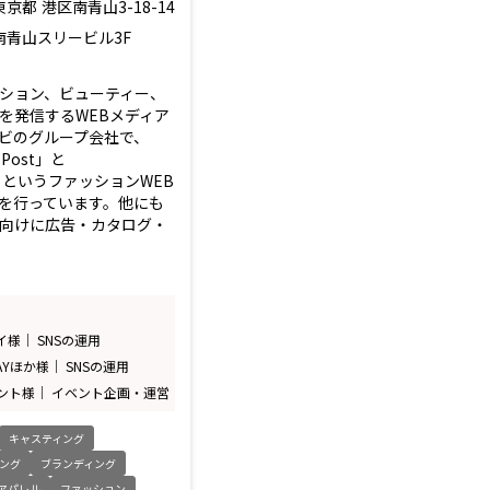
東京都
港区南青山3-18-14
南青山スリービル3F
ション、ビューティー、
を発信するWEBメディア
ビのグループ会社で、
n Post」と
yo」というファッションWEB
を行っています。他にも
向けに広告・カタログ・
様｜ SNSの運用
 DAYほか様｜ SNSの運用
ント様｜ イベント企画・運営
キャスティング
ング
ブランディング
アパレル
ファッション