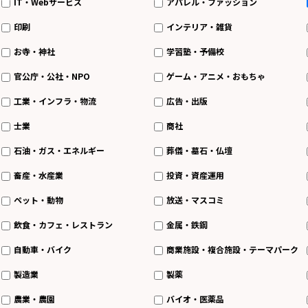
IT・Webサービス
アパレル・ファッション
印刷
インテリア・雑貨
お寺・神社
学習塾・予備校
官公庁・公社・NPO
ゲーム・アニメ・おもちゃ
工業・インフラ・物流
広告・出版
士業
商社
石油・ガス・エネルギー
葬儀・墓石・仏壇
畜産・水産業
投資・資産運用
ペット・動物
放送・マスコミ
飲食・カフェ・レストラン
金属・鉄鋼
自動車・バイク
商業施設・複合施設・テーマパーク
製造業
製薬
農業・農園
バイオ・医薬品