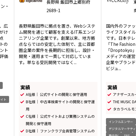
長野県
飯田市上郷別府
イン・
2689-1
、広
長野県飯田市に拠点を置き、Webシステ
国内外のファッ
がけ
ム開発を通じて顧客を支えるIT系エンジ
ライフスタイル
点
ニアリング企業です。創業以来、地方拠
です。日本テレ
トの
点ならではの安定した体制で、主に首都
「The Fashio
アント
圏企業の案件を長期的に担当し、設計・
「Droptok
と評価
開発・運用まで一貫して対応していま
メディアの運営
す。単なる受託開発ではなく...
企業やブランド
ビジュ...
実績
実績
A社様｜ 公式サイトの開発と保守運用
アナザースカイ
サイト
B社様｜ 中古車検索サイトの開発と保守運
THE MUSIC
用
タカラベルモ
C社様｜ 公式サイトおよび業務システムの
インフルエンサー
開発と保守運用
デジタルマーケティ
D社様｜ ファンクラブ会員管理システムの
商品PV
SNS