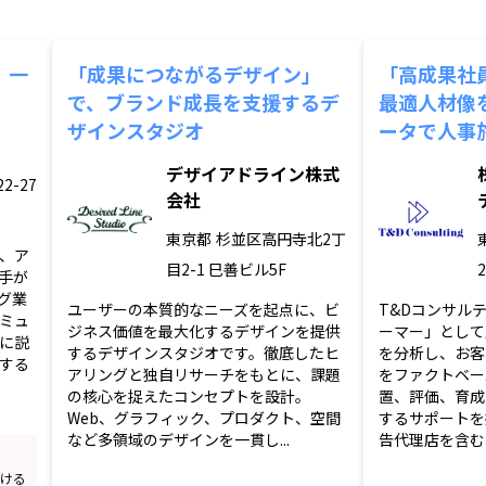
、一
「成果につながるデザイン」
「高成果社
で、ブランド成長を支援するデ
最適人材像
ザインスタジオ
ータで人事
デザイアドライン株式
2-27
会社
3
東京都
杉並区高円寺北2丁
T、ア
目2-1 巳善ビル5F
2
手が
グ業
ユーザーの本質的なニーズを起点に、ビ
T&Dコンサル
ミュ
ジネス価値を最大化するデザインを提供
ーマー」として
に説
するデザインスタジオです。徹底したヒ
を分析し、お客
する
アリングと独自リサーチをもとに、課題
をファクトベー
の核心を捉えたコンセプトを設計。
置、評価、育成
Web、グラフィック、プロダクト、空間
するサポートを
など多領域のデザインを一貫し...
告代理店を含む3
おける