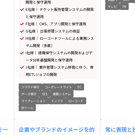
開発と保守運用
テレビ
PR
E社様｜ チケット販売管理システムの開発
と保守運用
F社様｜ CMS、アプリ開発と保守運用
G社様｜ 出張修理システムの検証
H社様｜ ローコードツールによる業務シス
テム開発（多数）
I社様｜ 建機保守システムの開発およびデ
ータ分析基盤開発と保守運用
J社様｜ 案件管理システム移管に伴う、専
用ETLジョブの開発
クラウド移行
コーポレートサイト
EC
データ移行
SES
業務システム
マイグレーション
インフラ
ローコード
BIツール
を一
企業やブランドのイメージを的
常に表現と