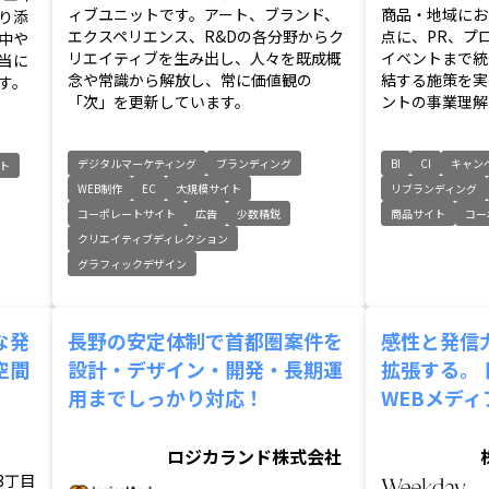
ィブユニットです。アート、ブランド、
商品・地域にお
り添
エクスペリエンス、R&Dの各分野からク
点に、PR、プ
中や
リエイティブを生み出し、人々を既成概
イベントまで統
当に
念や常識から解放し、常に価値観の
結する施策を実
す。
「次」を更新しています。
ントの事業理解を
デジタルマーケティング
ブランディング
BI
CI
キャン
ト
WEB制作
EC
大規模サイト
リブランディング
コーポレートサイト
広告
少数精鋭
商品サイト
コー
クリエイティブディレクション
グラフィックデザイン
な発
長野の安定体制で首都圏案件を
感性と発信
空間
設計・デザイン・開発・長期運
拡張する。
用までしっかり対応！
WEBメディ
ロジカランド株式会社
3丁目