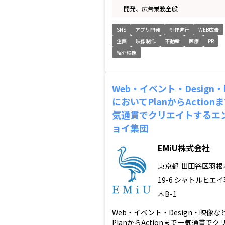
開発、広告業務全般
SNS
アプリ開発
制作進行
WEB広告
企画
映像制作
不動産
医療
PR
紹介映像
Web・イベント・Design
においてPlanからAction
気通貫でクリエイトするエ
ョイ集団
EMiU株式会社
東京都
世田谷区羽根木
19-6 シャトルヒエ
木B-1
Web・イベント・Design・映像な
PlanからActionまで一気通貫でク