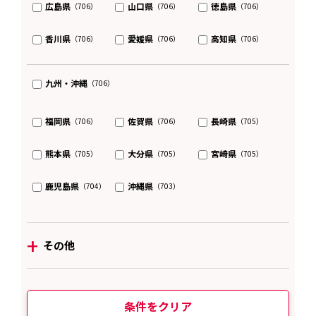
広島県
山口県
徳島県
（706）
（706）
（706）
香川県
愛媛県
高知県
（706）
（706）
（706）
九州・沖縄
（706）
福岡県
佐賀県
長崎県
（706）
（706）
（705）
熊本県
大分県
宮崎県
（705）
（705）
（705）
鹿児島県
沖縄県
（704）
（703）
+
その他
条件をクリア