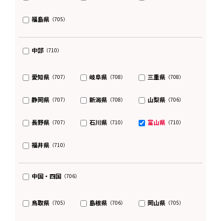
福島県
（705）
中部
（710）
愛知県
岐阜県
三重県
（707）
（708）
（708）
静岡県
新潟県
山梨県
（707）
（708）
（706）
長野県
石川県
富山県
（707）
（710）
（710）
福井県
（710）
中国・四国
（706）
鳥取県
島根県
岡山県
（705）
（706）
（705）