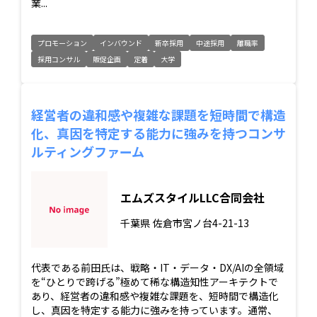
業...
プロモーション
インバウンド
新卒採用
中途採用
離職率
採用コンサル
販促企画
定着
大学
経営者の違和感や複雑な課題を短時間で構造
化、真因を特定する能力に強みを持つコンサ
ルティングファーム
エムズスタイルLLC合同会社
千葉県
佐倉市宮ノ台4-21-13
代表である前田氏は、戦略・IT・データ・DX/AIの全領域
を“ひとりで跨げる”極めて稀な構造知性アーキテクトで
あり、経営者の違和感や複雑な課題を、短時間で構造化
し、真因を特定する能力に強みを持っています。通常、