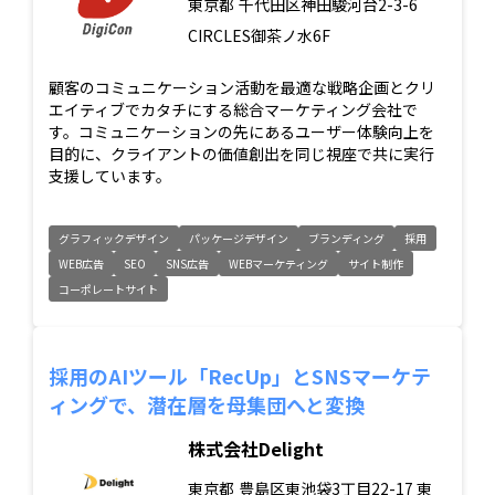
東京都
千代田区神田駿河台2-3-6
CIRCLES御茶ノ水6F
顧客のコミュニケーション活動を最適な戦略企画とクリ
エイティブでカタチにする総合マーケティング会社で
す。コミュニケーションの先にあるユーザー体験向上を
目的に、クライアントの価値創出を同じ視座で共に実行
支援しています。
グラフィックデザイン
パッケージデザイン
ブランディング
採用
WEB広告
SEO
SNS広告
WEBマーケティング
サイト制作
コーポレートサイト
採用のAIツール「RecUp」とSNSマーケテ
ィングで、潜在層を母集団へと変換
株式会社Delight
東京都
豊島区東池袋3丁目22-17 東