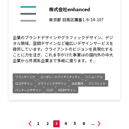
株式会社enhanced
東京都
目黒区鷹番1-9-14-107
企業のブランドデザインやグラフィックデザイン、デジ
タル領域、空間デザインなど幅広いデザインサービスを
提供しています。クライアントのビジョンを具現化する
ことに力を注ぎ、これま手がけた事業はの国内外の中大
企業から外資系企業まで多岐に渡ります。そ...
ブランディング
コーポレートアイデンティティ
リニューアル
ロゴデザイン
グラフィックデザイン
会社案内
パンフレット
パッケージデザイン
CI/VI
WEBデザイン
1
2
3
4
5
6
...