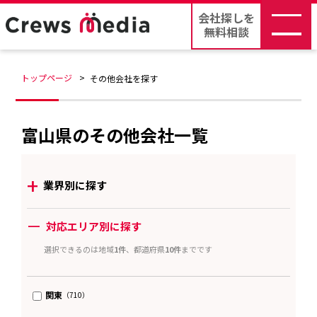
会社探しを
無料相談
トップページ
その他会社を探す
富山県のその他会社一覧
+
業界別に探す
ー
対応エリア別に探す
選択できるのは地域
1件
、都道府県
10件
までです
関東
（710）