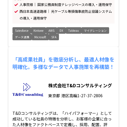
人事院様｜ 国家公務員制度ナレッジベースの導入・運用保守
西日本高速道路様｜ 光ケーブル等損傷事故防止協議システム
の導入・運用保守
Salesforce
Kintone
AWS
DX
Tableau
マイグレーション
データ連携
Microsoft
SFA
「高成果社員」を徹底分析し、最適人材像を
明確化。多様なデータで人事施策を再構築！
株式会社T&Dコンサルティング
東京都
港区高輪1-27-37-2806
T&Dコンサルティングは、「ハイパフォーマー」として
成功している社員の特徴を分析し、お客様の企業に合っ
た人材像をファクトベースで定義し、採用、配置、評