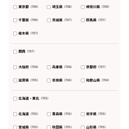
東京都
埼玉県
神奈川県
（709）
（708）
（709）
千葉県
茨城県
群馬県
（709）
（707）
（707）
栃木県
（707）
関西
（707）
大阪府
兵庫県
京都府
（706）
（706）
（707）
滋賀県
奈良県
和歌山県
（705）
（704）
（704）
北海道・東北
（705）
北海道
青森県
岩手県
（705）
（705）
（705）
宮城県
秋田県
山形県
（705）
（705）
（705）