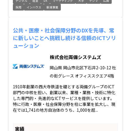
デジタル
経営
DX
マーケティング
大手
デジマ
広告
採用
インハウス
新規事業
公共・医療・社会保障分野のDXを先導、常
に新しいことへ挑戦し続ける信頼のICTソリ
ューション
株式会社両備システムズ
岡山県
岡山市北区下石井2-10-12 杜
の街グレース オフィススクエア4階
1910年創業の西大寺鉄道を礎とする両備グループのICT
部門の中核を担い、創業以来、業種・業務・技術に特化
した専門的・ 先進的なICTサービスを提供しています。
特に行政・医療・社会保障分野を柱に事業を拡大し、現
在では1,741の地方自治体のうち、1,000を超...
実績