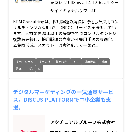
東京都
品川区東品川4-12-6 品川シー
サイドキャナルタワー4F
KTM Consultingは、採用課題の解決に特化した採用コン
サルティング＆採用代行（RPO）サービスを提供してい
ます。人材業界20年以上の経験を持つコンサルタントが
複数名在籍し、採用戦略の立案から採用手法の最適化、
母集団形成、スカウト、選考対応まで一気通...
採用コンサル
採用支援
採用代行
RPO
採用戦略
採用
新卒
中途
AI
デジタルマーケティングの一気通貫サービ
ス。DISCUS PLATFORMで中小企業も支
援。
アクチュアルプルーフ株式会社