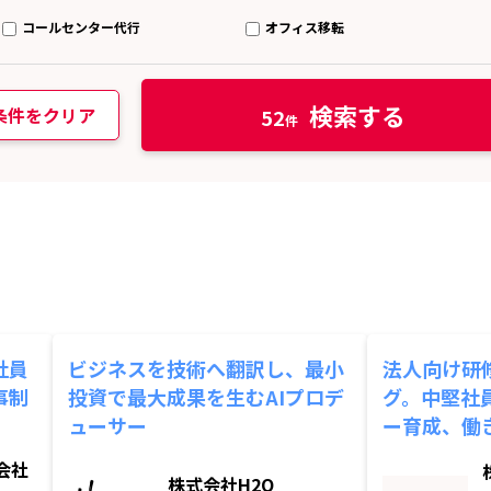
コールセンター代行
オフィス移転
検索する
条件をクリア
52
社員
ビジネスを技術へ翻訳し、最小
法人向け研
事制
投資で最大成果を生むAIプロデ
グ。中堅社
ューサー
ー育成、働
会社
株式会社H2O