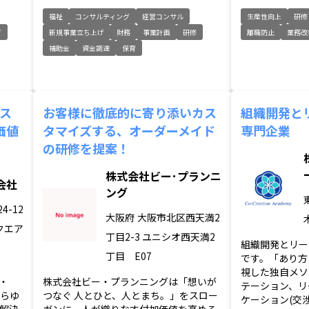
福祉
コンサルティング
経営コンサル
生産性向上
研修
グ
新規事業立ち上げ
財務
事業計画
研修
離職防止
業務改
補助金
資金調達
保育
ビス
お客様に徹底的に寄り添いカス
組織開発と
価値
タマイズする、オーダーメイド
専門企業
の研修を提案！
株式会社ビー･プランニ
会社
ング
4-12
大阪府
大阪市北区西天満2
クエア
丁目2-3 ユニシオ西天満2
組織開発とリー
丁目 E07
です。「あり方
視した独自メソ
・
株式会社ビー・プランニングは「想いが
テーション、リ
あらゆ
つなぐ 人とひと、人とまち。」をスロー
ケーション(交