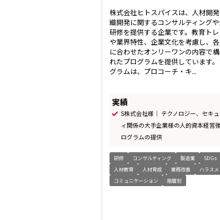
株式会社ヒトスパイスは、人材開発
織開発に関するコンサルティングや
研修を提供する企業です。教育トレ
や業界特性、企業文化を考慮し、各
に合わせたオンリーワンの内容で構
れたプログラムを提供しています。
グラムは、プロコーチ・キ...
実績
S株式会社様｜ テクノロジー、セキ
ィ関係の大手企業様の人的資本経営
ログラムの提供
研修
コンサルティング
製造業
SDGs
人材教育
人材育成
業務改善
ハラスメ
コミュニケーション
階層別