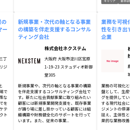
キャリア
新卒研
業の
新規事業・次代の軸となる事業
業務を可視
マー
の構築を伴走支援するコンサル
性を引き出
ティング会社
企業
株式会社ネクステム
三丁
大阪府
大阪市淀川区宮原
テリジ
1-19-23 ステュディオ新御
堂305
化
新規事業や、次代の軸となる事業の構築
業務の可視化と
場で
を伴走支援するコンサルティング会社で
盤として、生産
対策な
す。新たに社会貢献事業に取り組みたい
グを提供してい
でを
顧客には新規事業開発支援を、既存事業
する現代社会に
ケテ
が踊り場に差し掛かっている顧客には組
ジメントの停滞
クト
織構築や財務健全化のサポートを行って
捉え、主体性と
います。また、従来の事業...
果的な業務改善を