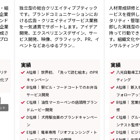
・組
独立型の総合クリエイティブブティック
人材育成研修と
企業
です。ブランドコミュニケーションにお
ービスを提供し
ンド
ける広告・クリエイティブサービス業務
タリティ・管理
企業
を一気通貫でサポートします。アイデア
即した実践型の
成さ
開発、エクスペリエンスデザイン、サー
持って行動でき
プロ
ビス開発、映像、グラフィック、PR、イ
す。組織文化や
ベントなどあらゆるブラン...
ンサルティングに
実績
実績
ュリテ
A社様｜ 世界初、「洗って読む絵本」のPR
八光自動車工
強化プ
キャンペーン
ティング
B社様｜ 駅ビル・フードコートでのお弁当
A社様｜ 新
サービス開発
フォローアッ
C社様｜ 油性マーカーペンの店頭用ブラン
B社様｜ 営
ント
ドムービー開発
修
D社様｜ 犬用駆虫薬のブランドキャンペー
C社様｜ グ
ン
ンテスト監修
E社様｜ 電車専用「ジオフェンシング・ト
D社様｜ ビ
レーニング」アプリの開発
E社様｜ 内