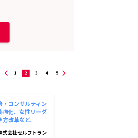
1
2
3
4
5
修・コンサルティン
員強化、女性リーダ
き方改革など。
株式会社セルフトラン