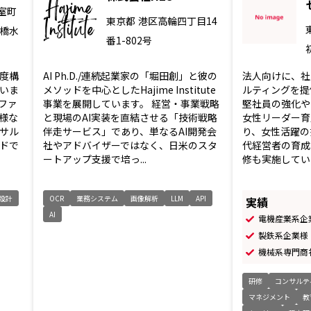
室町
東京都
港区高輪四丁目14
本橋水
番1-802号
度構
AI Ph.D./連続起業家の「堀田創」と彼の
法人向けに、社
いま
メソッドを中心としたHajime Institute
ルティングを提
ファ
事業を展開しています。 経営・事業戦略
堅社員の強化や
様な
と現場のAI実装を直結させる「技術戦略
女性リーダー育
サル
伴走サービス」であり、単なるAI開発会
り、女性活躍の
ドで
社やアドバイザーではなく、日米のスタ
代経営者の育成
ートアップ支援で培っ...
修も実施してい
設計
OCR
業務システム
画像解析
LLM
API
実績
AI
電機産業系企
製鉄系企業様
機械系専門商
研修
コンサルテ
マネジメント
教