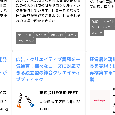
解決
ガンに、人が織りなす付加価値を高める
グ、1on1等
Tエ
ための人財育成の研修やコンサルティン
話の場の提供を行
レバ
グを提供しています。社員一丸となって
支援
理念経営が実践できるよう、社員それぞ
れの立場で何かできるか...
階層別
ワークシ
リーダーシップ
キャリア
マナー研修
新人研修
階層別研修
ホテル
クリーニング
開発
広告・クリエイティブ業務を一
経営層と現
ー
気通貫！様々なニーズに対応で
長を実現！
トが
きる独立型の総合クリエイティ
再構築する
ブブティック
業
イス
株式会社FOUR FEET
3-9
東京都
大田区西六郷4-38-
ZA8階
1-301
4