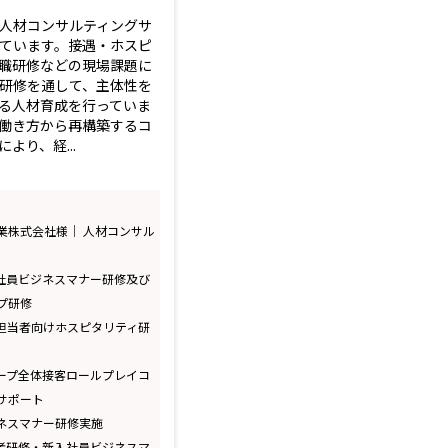
人材コンサルティングサ
ています。接遇・ホスピ
職研修などの現場課題に
研修を通して、主体性を
る人材育成を行っていま
働き方から再構築するコ
より、経...
業株式会社様｜ 人材コンサル
入社員ビジネスマナー研修及び
プ研修
業担当者向けホスピタリティ研
ループ全体接客ロールプレイコ
サポート
ジネスマナー研修実施
定者研修・新入社員ビジネスマ