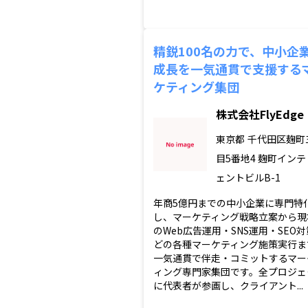
精鋭100名の力で、中小企
成長を一気通貫で支援する
ケティング集団
株式会社FlyEdge
東京都
千代田区麹町
目5番地4 麹町イン
ェントビルB-1
年商5億円までの中小企業に専門特
し、マーケティング戦略立案から現
のWeb広告運用・SNS運用・SEO
どの各種マーケティング施策実行ま
一気通貫で伴走・コミットするマー
ィング専門家集団です。全プロジェ
に代表者が参画し、クライアント...