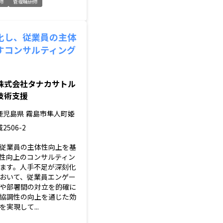
修
管理職研修
化し、従業員の主体
すコンサルティング
株式会社タナカサトル
技術支援
鹿児島県
霧島市隼人町姫
城2506-2
従業員の主体性向上を基
性向上のコンサルティン
ます。人手不足が深刻化
おいて、従業員エンゲー
や部署間の対立を的確に
協調性の向上を通じた効
実現して...