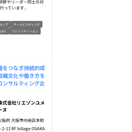
)の研修やリーダー同士の対
っています...
ョップ
チームビルディング
1on1
ファシリテーション
場をつなぎ持続的成
組織文化や働き方を
コンサルティング企
株式会社リエゾンユメ
ーヌ
大阪府
大阪市中央区本町
-2-12 8F billage OSAKA