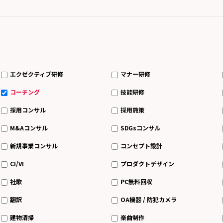
エクゼクティブ研修
マナー研修
コーチング
技能研修
採用コンサル
採用施策
M&Aコンサル
SDGsコンサル
新規事業コンサル
コンセプト設計
CI/VI
プロダクトデザイン
社歌
PC無料回収
翻訳
OA機器 / 防犯カメラ
建物清掃
楽曲制作