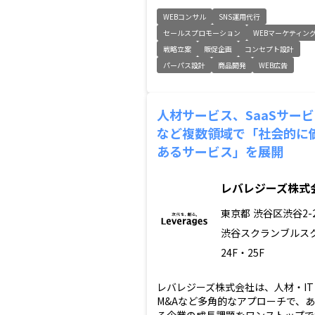
WEBコンサル
SNS運用代行
セールスプロモーション
WEBマーケティン
戦略立案
販促企画
コンセプト設計
パーパス設計
商品開発
WEB広告
人材サービス、SaaSサー
など複数領域で「社会的に
あるサービス」を展開
レバレジーズ株式
東京都
渋谷区渋谷2-2
渋谷スクランブルス
24F・25F
レバレジーズ株式会社は、人材・IT
M&Aなど多角的なアプローチで、