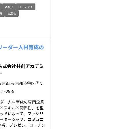
効率化
コーチング
善
生産性
リーダー人材育成の
株式会社共創アカデミ
ー
東京都
東京都渋谷区代々
木1-25-5
ダー人材育成の専門企業
×スキル×関係性」を重
ッドによって、ファシリ
ーダーシップ、コミュニ
渉術、プレゼン、コーチン