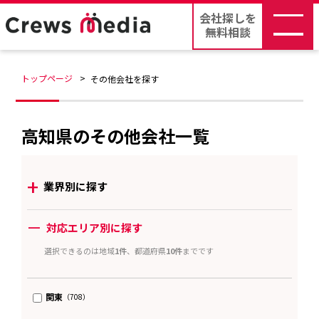
会社探しを
無料相談
トップページ
その他会社を探す
高知県のその他会社一覧
+
業界別に探す
ー
対応エリア別に探す
選択できるのは地域
1件
、都道府県
10件
までです
関東
（708）