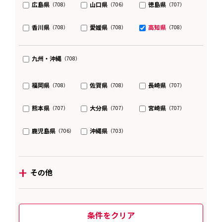
広島県
山口県
徳島県
（708）
（706）
（707）
香川県
愛媛県
高知県
（708）
（708）
（708）
九州・沖縄
（708）
福岡県
佐賀県
長崎県
（708）
（708）
（707）
熊本県
大分県
宮崎県
（707）
（707）
（707）
鹿児島県
沖縄県
（706）
（703）
+
その他
条件をクリア