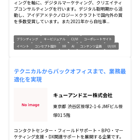
ィングを軸に、デジタルマーケティング、クリエイティ
ブコンサルティングを行います。デジタル聡明期から活
動し、アイデア×テクノロジー×クラフトで国内外の賞
を多数受賞しています。また2021年から自社事...
ブランディング
キービジュアル
CI/VI
コーポレートサイト
イベント
コンセプト設計
XR
AI
コンテンツ企画
UI/UX
テクニカルからバックオフィスまで、業務最
適化を実現
キューアンドエー株式会社
東京都
渋谷区笹塚2-1-6 JMFビル笹
塚01 5階
コンタクトセンター・フィールドサポート・BPO・マー
ケティング支援・DX関連サポートを展開する企業です。