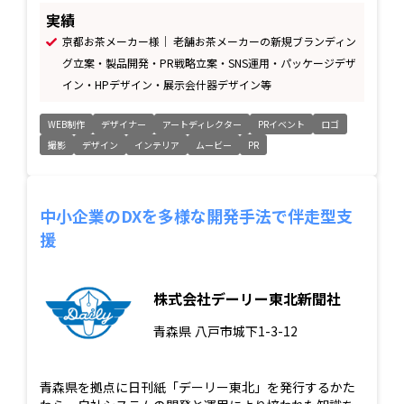
実績
京都お茶メーカー様｜ 老舗お茶メーカーの新規ブランディン
グ立案・製品開発・PR戦略立案・SNS運用・パッケージデザ
イン・HPデザイン・展示会什器デザイン等
WEB制作
デザイナー
アートディレクター
PRイベント
ロゴ
撮影
デザイン
インテリア
ムービー
PR
中小企業のDXを多様な開発手法で伴走型支
援
株式会社デーリー東北新聞社
青森県
八戸市城下1-3-12
青森県を拠点に日刊紙「デーリー東北」を発行するかた