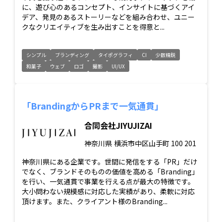
に、遊び心のあるコンセプト、インサイトに基づくアイ
デア、発見のあるストーリーなどを組み合わせ、ユニー
クなクリエイティブを生み出すことを得意と...
シンプル
ブランディング
タイポグラフィ
CI
少数精鋭
和菓子
ウェブ
ロゴ
撮影
UI/UX
「BrandingからPRまで一気通貫」
合同会社JIYUJIZAI
神奈川県
横浜市中区山手町 100 201
神奈川県にある企業です。世間に発信をする「PR」だけ
でなく、ブランドそのものの価値を高める「Branding」
を行い、一気通貫で事業を行える点が最大の特徴です。
大小問わない規模感に対応した実績があり、柔軟に対応
頂けます。また、クライアント様のBranding...