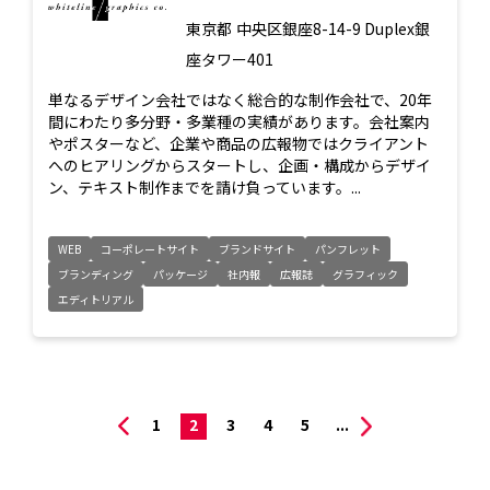
東京都
中央区銀座8-14-9 Duplex銀
座タワー401
単なるデザイン会社ではなく総合的な制作会社で、20年
間にわたり多分野・多業種の実績があります。会社案内
やポスターなど、企業や商品の広報物ではクライアント
へのヒアリングからスタートし、企画・構成からデザイ
ン、テキスト制作までを請け負っています。...
WEB
コーポレートサイト
ブランドサイト
パンフレット
ブランディング
パッケージ
社内報
広報誌
グラフィック
エディトリアル
1
2
3
4
5
...