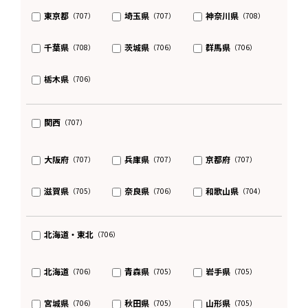
東京都
埼玉県
神奈川県
（707）
（707）
（708）
千葉県
茨城県
群馬県
（708）
（706）
（706）
栃木県
（706）
関西
（707）
大阪府
兵庫県
京都府
（707）
（707）
（707）
滋賀県
奈良県
和歌山県
（705）
（706）
（704）
北海道・東北
（706）
北海道
青森県
岩手県
（706）
（705）
（705）
宮城県
秋田県
山形県
（706）
（705）
（705）