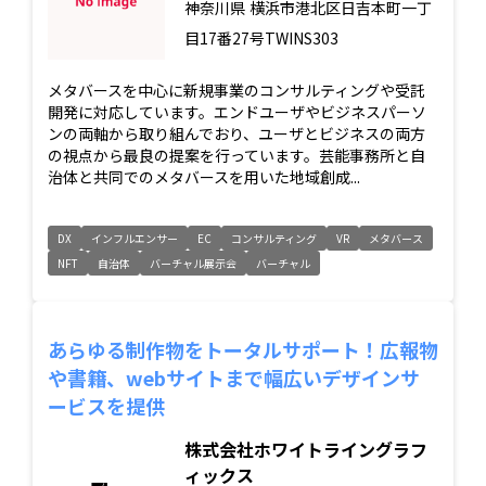
神奈川県
横浜市港北区日吉本町一丁
目17番27号TWINS303
メタバースを中心に新規事業のコンサルティングや受託
開発に対応しています。エンドユーザやビジネスパーソ
ンの両軸から取り組んでおり、ユーザとビジネスの両方
の視点から最良の提案を行っています。芸能事務所と自
治体と共同でのメタバースを用いた地域創成...
DX
インフルエンサー
EC
コンサルティング
VR
メタバース
NFT
自治体
バーチャル展示会
バーチャル
あらゆる制作物をトータルサポート！広報物
や書籍、webサイトまで幅広いデザインサ
ービスを提供
株式会社ホワイトライングラフ
ィックス