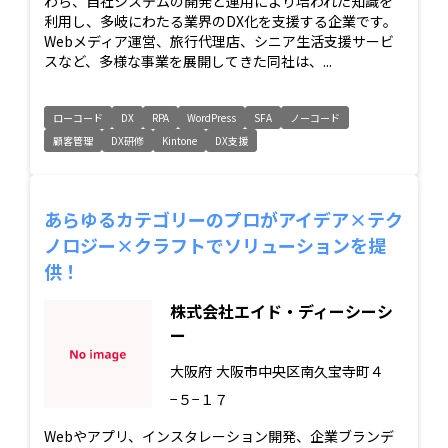
わら、自社システムの開発と運用により培われた知識を
利用し、多岐にわたる業界のDX化を支援する企業です。
Webメディア運営、旅行代理店、シニア生活支援サービ
スなど、多様な事業を展開してきた同社は、...
ローコード
DX
RPA
WordPress
SFA
ノーコード
顧客管理
DX研修
Kintone
DX支援
あらゆるカテゴリーのプロがアイデア×テク
ノロジー×クラフトでソリューションを提
供！
株式会社エイド・ディーシーシ
ー
大阪府
大阪市中央区南久宝寺町４
−５−１７
Webやアプリ、インスタレーション開発、企業ブランデ