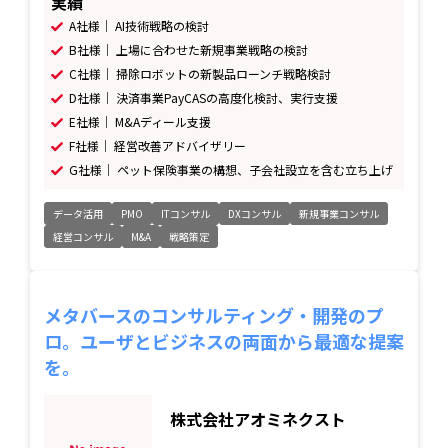
実績
A社様｜ AI技術戦略の検討
B社様｜ 上場に合わせた新規事業戦略の検討
C社様｜ 掃除ロボットの新製品ローンチ戦略検討
D社様｜ 決済事業PayCASの高度化検討、実行支援
E社様｜ M&Aディール支援
F社様｜ 経営改善アドバイザリー
G社様｜ ペット保険事業の構想、子会社設立を含む立ち上げ
データ活用
PMO
ITコンサル
DXコンサル
新規事業コンサル
経営コンサル
M&A
戦略策定
メタバースのコンサルティング・開発のプ
ロ。ユーザとビジネスの両面から最適な提案
を。
株式会社アオミネクスト