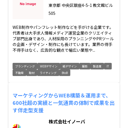
東京都
中央区銀座4-5-1 教文館ビル
505
WEB制作やパンフレット制作などを手がける企業です。
代表者は大手求人情報メディア運営企業のクリエイティ
ブ部門出身であり、人材採用のプランニングやPRツール
の企画・デザイン・制作にも長けています。業界の得手
不得手はなく、広告的な観点で幅広い業態や...
ブランディング
WEBデザイン
紙デザイン
撮影
製造業
IT
不動産
取材
ライティング
BtoB
マーケティングからWEB構築＆運用まで、
600社超の実績と一気通貫の体制で成果を出
す伴走型支援
株式会社イノーバ