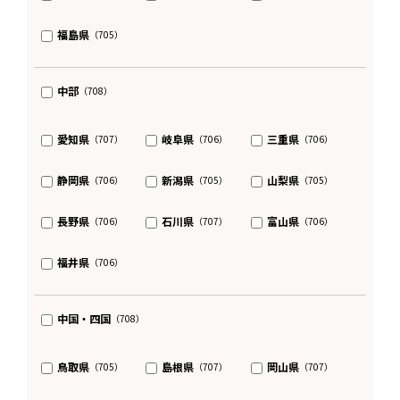
福島県
（705）
中部
（708）
愛知県
岐阜県
三重県
（707）
（706）
（706）
静岡県
新潟県
山梨県
（706）
（705）
（705）
長野県
石川県
富山県
（706）
（707）
（706）
福井県
（706）
中国・四国
（708）
鳥取県
島根県
岡山県
（705）
（707）
（707）