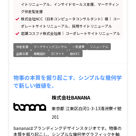
イトリニューアル、インサイドセールス支援、マーケティン
グ伴走型支援
株式会社NCC（日本コンピュータコンサルタント）様｜ コー
ポレートサイトリニューアル、採用サイトリニューアル
岩瀬コスファ株式会社様｜ コーポレートサイトリニューアル
伴走支援
マーケティングコンサル
一気通貫
リニューアル
企画立案
戦略設計
ECサイト
自社EC
物事の本質を掘り起こす。シンプルな幾何学
で新しい価値を。
株式会社BANANA
東京都
江東区白河1-3-13清洲寮イ號
201
bananaはブランディングデザインスタジオです。物事の
本質を掘り起こし、シンプルな幾何学グラフィックを軸