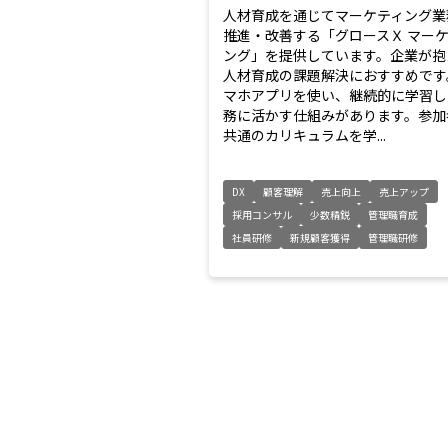
人材育成を通じてマーケティング業
推進・改善する「グロースＸ マー
ング」を提供しています。企業が抱
人材育成の課題解決におすすめです
マホアプリを使い、継続的に学習し
務に活かす仕組みがあります。参加
共通のカリキュラムを学...
DX
顧客理解
売上向上
売上アップ
採用コンサル
少数精鋭
管理職育成
社員研修
新規顧客獲得
管理職研修