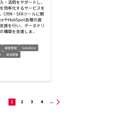
入・活用をサポートし、
を効率化するサービスを
。CRM・SFAツールに関
rceやHubSpot各種の選
支援を行い、データドリ
構築を支援しま...
顧客管理
Salesforce
e
受注管理
1
2
3
4
...