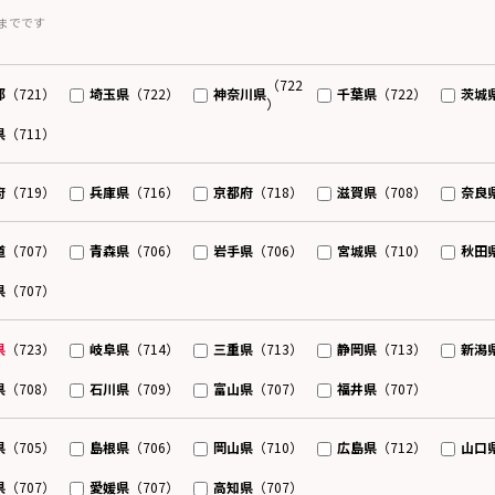
までです
（722
都
埼玉県
神奈川県
千葉県
茨城
（721）
（722）
（722）
）
県
（711）
府
兵庫県
京都府
滋賀県
奈良
（719）
（716）
（718）
（708）
道
青森県
岩手県
宮城県
秋田
（707）
（706）
（706）
（710）
県
（707）
県
岐阜県
三重県
静岡県
新潟
（723）
（714）
（713）
（713）
県
石川県
富山県
福井県
（708）
（709）
（707）
（707）
県
島根県
岡山県
広島県
山口
（705）
（706）
（710）
（712）
県
愛媛県
高知県
（707）
（707）
（707）