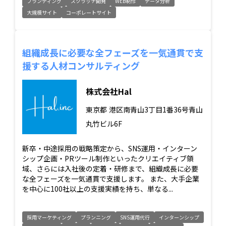
ブランディング
スクラッチ開発
WEB制作
データ分析
大規模サイト
コーポレートサイト
組織成長に必要な全フェーズを一気通貫で支
援する人材コンサルティング
株式会社Hal
東京都
港区南青山3丁目1番36号青山
丸竹ビル6F
新卒・中途採用の戦略策定から、SNS運用・インターン
シップ企画・PRツール制作といったクリエイティブ領
域、さらには入社後の定着・研修まで、組織成長に必要
な全フェーズを一気通貫で支援します。 また、大手企業
を中心に100社以上の支援実績を持ち、単なる...
採用マーケティング
プランニング
SNS運用代行
インターンシップ