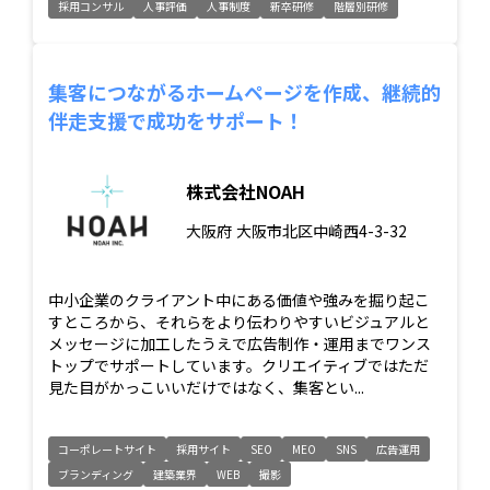
採用コンサル
人事評価
人事制度
新卒研修
階層別研修
集客につながるホームページを作成、継続的
伴走支援で成功をサポート！
株式会社NOAH
大阪府
大阪市北区中崎西4-3-32
中小企業のクライアント中にある価値や強みを掘り起こ
すところから、それらをより伝わりやすいビジュアルと
メッセージに加工したうえで広告制作・運用までワンス
トップでサポートしています。クリエイティブではただ
見た目がかっこいいだけではなく、集客とい...
コーポレートサイト
採用サイト
SEO
MEO
SNS
広告運用
ブランディング
建築業界
WEB
撮影