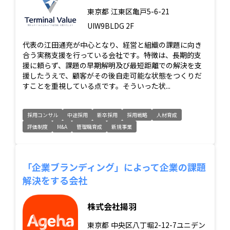
東京都
江東区亀戸5-6-21
UIW9BLDG 2F
代表の江田通充が中心となり、経営と組織の課題に向き
合う実務支援を行っている会社です。特徴は、長期的支
援に頼らず、課題の早期解明及び最短距離での解決を支
援したうえで、顧客がその後自走可能な状態をつくりだ
すことを重視している点です。そういった状...
採用コンサル
中途採用
新卒採用
採用戦略
人材育成
評価制度
M&A
管理職育成
新規事業
「企業ブランディング」によって企業の課題
解決をする会社
株式会社揚羽
東京都
中央区八丁堀2-12-7ユニデン