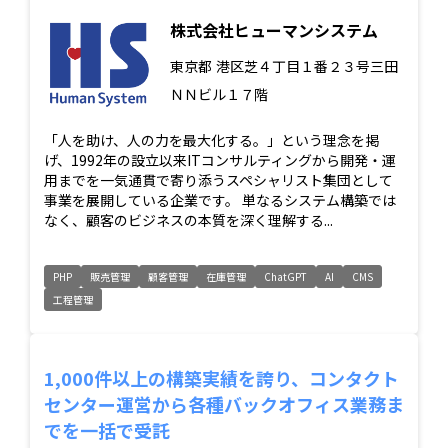
株式会社ヒューマンシステム
東京都
港区芝４丁目１番２３号三田
ＮＮビル１７階
「人を助け、人の力を最大化する。」という理念を掲
げ、1992年の設立以来ITコンサルティングから開発・運
用までを一気通貫で寄り添うスペシャリスト集団として
事業を展開している企業です。 単なるシステム構築では
なく、顧客のビジネスの本質を深く理解する...
PHP
販売管理
顧客管理
在庫管理
ChatGPT
AI
CMS
工程管理
1,000件以上の構築実績を誇り、コンタクト
センター運営から各種バックオフィス業務ま
でを一括で受託