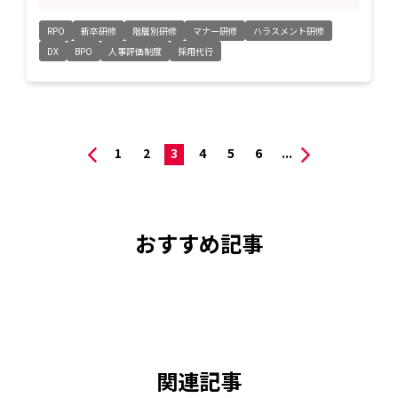
RPO
新卒研修
階層別研修
マナー研修
ハラスメント研修
DX
BPO
人事評価制度
採用代行
1
2
3
4
5
6
...
おすすめ記事
関連記事