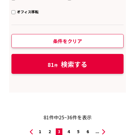
オフィス移転
条件をクリア
検索する
81
81
件中
25~36
件を表示
1
2
3
4
5
6
...