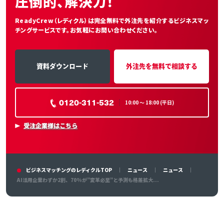
圧倒的、解決力！
ReadyCrew（レディクル）は完全無料で外注先を紹介する
ビジネスマッ
チングサービスです。お気軽にお問い合わせください。
資料ダウンロード
外注先を無料で相談する
0120-311-532
10:00 〜 18:00 (平日)
受注企業様はこちら
ビジネスマッチングのレディクルTOP
ニュース
ニュース
AI活用企業わずか2割、70%が”変革必至”と予測も格差拡大...