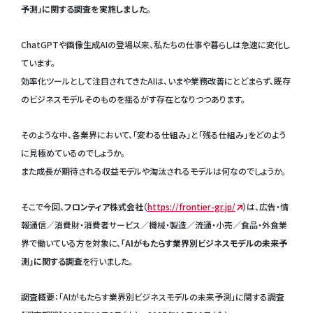
予測」に関する調査を実施しました。
ChatGPTや画像生成AIの登場以来、私たちの仕事や暮らしは急速に変化し
ています。
効率化ツールとして注目されてきたAIは、いまや業務改善にとどまらず、既存
のビジネスモデルそのものを揺るがす存在となりつつあります。
そのような中、各業界において、「変わる仕組み」と「残る仕組み」をどのよう
に見極めているのでしょうか。
また成長が期待される収益モデルや淘汰されるモデルは何なのでしょうか。
そこで今回、
フロンティア株式会社
（
https://frontier-gr.jp/
）は、広告・情
報通信／消費財・消費者サービス／機械・製造／流通・小売／食品・外食業
界で働いている方を対象に、
「AIがもたらす業界別ビジネスモデルの未来予
測」に関する調査
を行いました。
調査概要：「AIがもたらす業界別ビジネスモデルの未来予測」に関する調査