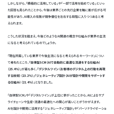
しかしながら、「積極的に活用している」や「一部で活用を始めている」といっ
た回答も見られたことから、今後は業界ごとの先行企業を軸に差が広がる可
能性があり、AI導入の有無が競争優位を左右する段階に入りつつあると考
えられます。
こうした状況を踏まえ、今後どのようなAI関連の概念や仕組みが業界の主流
になると考えられているのでしょうか。
「現在所属している業界で今後主流になると考えられるキーワード」につい
て尋ねたところ、
『自律型SCM（AIで自動的に最適な流通をする仕組み）
（25.4％）』
が最も多く、
『デジタルツイン（お客様のデジタル上の行動を再現
する技術）（23.2％）』『ジェネレーティブ設計（AIが設計や開発をサポートす
る仕組み）（21.4％）』
となりました。
「自律型SCM」や「デジタルツイン」が上位に挙がったことから、AIによるサプ
ライチェーンや生産・流通の最適化への関心が高いことがうかがえます。
AIを設計や開発に活用する「ジェネレーティブ設計」や「パーソナライゼーショ