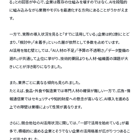
る」との回答が中心で、企業は既存の仕組みを壊すのではなく、AIを段階的
に組み込みながら業務やモデルを最適化する方向にあることがうかがえま
す。
一方で、実際の導入状況を見ると「すでに活用している」企業は約2割にとど
まり、「検討中」「未着手」といった層が依然として多数を占めています。
AI活用を阻む壁としては、「AI人材の不足」「予算の不透明さ」「データ整備の
遅れ」が共通して上位に挙がり、技術的要因よりも人材・組織面の課題が大
きいことが浮き彫りになりました。
また、業界ごとに異なる傾向も見られました。
たとえば、食品・外食や製造業では専門人材の確保が難しい一方で、広告・情
報通信業ではセキュリティや知的財産への懸念が高いなど、AI導入を進める
上での障壁は業種によって性質が異なります。
さらに、競合他社のAI活用状況に関しては、「一部で活用を始めている」が最
多で、積極的に進める企業とそうでない企業の活用格差が広がりつつあるこ
とが示されました。