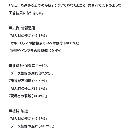
「AI活用を進める上での障壁」について尋ねたところ、業界別で以下のような
回答結果になりました。
■広告・情報通信
『AI人材の不足（47.1％）』
『セキュリティや情報漏えいへの懸念（30.6％）』
『技術やインフラの未整備（29.4％）』
■消費財・消費者サービス
『データ整備の遅れ（37.5％）』
『予算が不透明（36.5％）』
『AI人材の不足（36.5％）』
『現場との乖離（34.4％）』
■機械・製造
『AI人材の不足（47.5％）』
『データ整備の遅れ（33.7％）』