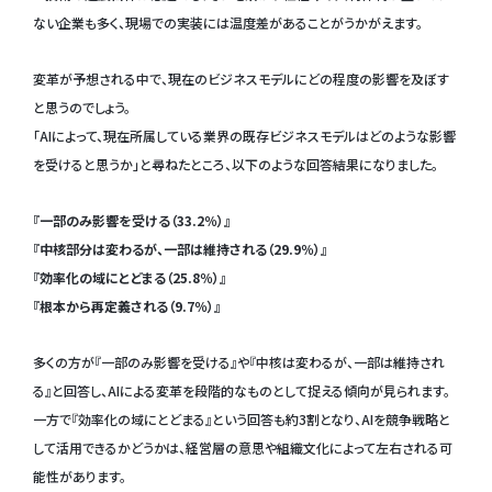
ない企業も多く、現場での実装には温度差があることがうかがえます。
変革が予想される中で、現在のビジネスモデルにどの程度の影響を及ぼす
と思うのでしょう。
「AIによって、現在所属している業界の既存ビジネスモデルはどのような影響
を受けると思うか」と尋ねたところ、以下のような回答結果になりました。
『一部のみ影響を受ける（33.2％）』
『中核部分は変わるが、一部は維持される（29.9％）』
『効率化の域にとどまる（25.8％）』
『根本から再定義される（9.7％）』
多くの方が『一部のみ影響を受ける』や『中核は変わるが、一部は維持され
る』と回答し、AIによる変革を段階的なものとして捉える傾向が見られます。
一方で『効率化の域にとどまる』という回答も約3割となり、AIを競争戦略と
して活用できるかどうかは、経営層の意思や組織文化によって左右される可
能性があります。