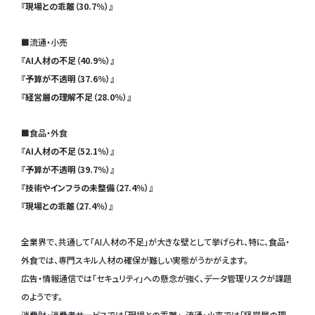
『現場との乖離（30.7％）』
■流通・小売
『AI人材の不足（40.9％）』
『予算が不透明（37.6％）』
『経営層の理解不足（28.0％）』
■食品・外食
『AI人材の不足（52.1％）』
『予算が不透明（39.7％）』
『技術やインフラの未整備（27.4％）』
『現場との乖離（27.4％）』
全業界で、共通して「AI人材の不足」が大きな壁として挙げられ、特に、食品・
外食では、専門スキル人材の確保が難しい実態がうかがえます。
広告・情報通信では「セキュリティ」への懸念が強く、データ管理リスクが課題
のようです。
消費財・消費者サービスでは「現場との乖離」、流通・小売では「経営層の理