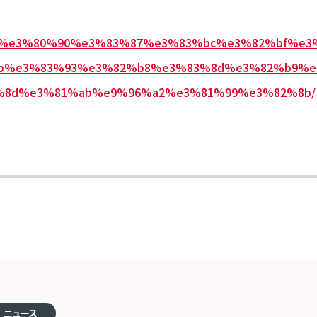
i.com/%e3%80%90%e3%83%87%e3%83%bc%e3%82%bf%
b%e3%83%93%e3%82%b8%e3%83%8d%e3%82%b9%e
%8d%e3%81%ab%e9%96%a2%e3%81%99%e3%82%8b/
ニュース