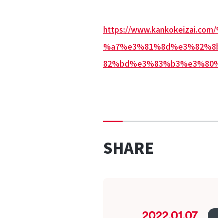
https://www.kankokeiza
%a7%e3%81%8d%e3%82%8
82%bd%e3%83%b3%e3%80
SHARE
2022.01.07