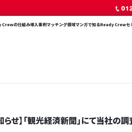
01
y Crewの仕組み
導入事例
マッチング領域
マンガで知るReady Crew
セ
知らせ】「観光経済新聞」にて当社の