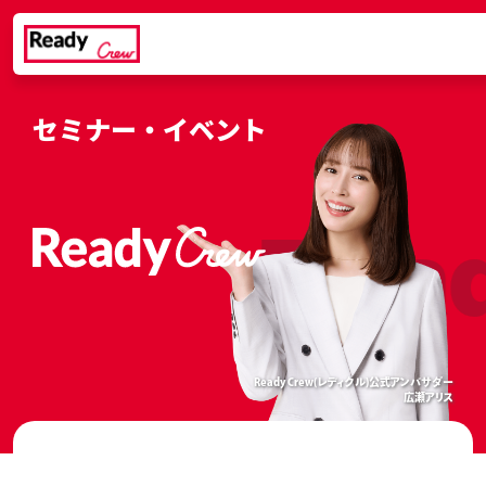
セミナー・イベント
rew
Read
Ready Crew(レディクル)公式アンバサダー
広瀬アリス