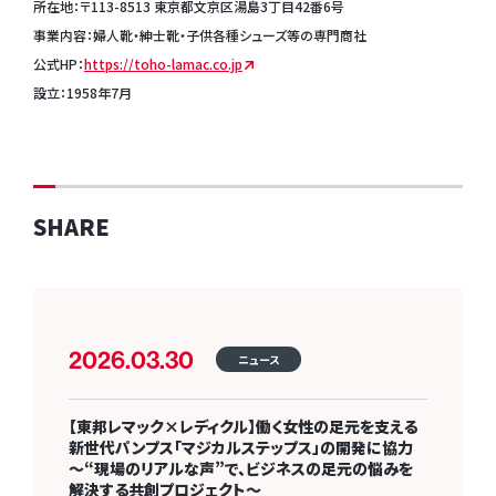
所在地：〒113-8513 東京都文京区湯島3丁目42番6号
事業内容：婦人靴・紳士靴・子供各種シューズ等の専門商社
公式HP：
https://toho-lamac.co.jp
設立：1958年7月
SHARE
2026.03.30
ニュース
【東邦レマック×レディクル】働く女性の足元を支える
新世代パンプス「マジカルステップス」の開発に協力
〜“現場のリアルな声”で、ビジネスの足元の悩みを
解決する共創プロジェクト〜