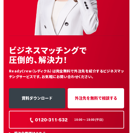
ビジネスマッチングで
圧倒的、解決力！
ReadyCrew（レディクル）は完全無料で外注先を紹介する
ビジネスマッ
チングサービスです。お気軽にお問い合わせください。
資料ダウンロード
外注先を無料で相談する
0120-311-532
10:00 〜 18:00 (平日)