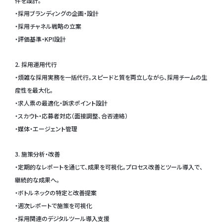
件を設計。
・採用ブランディングの企画・設計
・採用チャネル戦略の立案
・評価基準・KPI設計
2. 採用運用代行
・煩雑な採用実務を一括代行。スピードと質を両立しながら、採用チームの生
産性を最大化。
・求人票の最適化・訴求ポイント設計
・スカウト・応募者対応（面接調整、合否連絡）
・媒体・エージェント管理
3. 施策分析・改善
・定期的なレポートを通じて、成果を可視化。プロセス改善とツール導入で、
継続的な成果へ。
・ボトルネックの特定と改善提案
・週次レポートで施策を可視化
・採用関連のデジタルツール導入支援