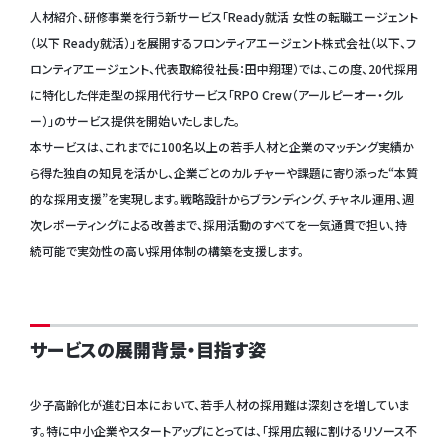
人材紹介、研修事業を行う新サービス「Ready就活 女性の転職エージェント
（以下 Ready就活）」を展開するフロンティアエージェント株式会社（以下、フ
ロンティアエージェント、代表取締役社長：田中翔理）では、この度、20代採用
に特化した伴走型の採用代行サービス「RPO Crew（アールピーオー・クル
ー）」のサービス提供を開始いたしました。
本サービスは、これまでに100名以上の若手人材と企業のマッチング実績か
ら得た独自の知見を活かし、企業ごとのカルチャーや課題に寄り添った“本質
的な採用支援”を実現します。戦略設計からブランディング、チャネル運用、週
次レポーティングによる改善まで、採用活動のすべてを一気通貫で担い、持
続可能で実効性の高い採用体制の構築を支援します。
サービスの展開背景・目指す姿
少子高齢化が進む日本において、若手人材の採用難は深刻さを増していま
す。特に中小企業やスタートアップにとっては、「採用広報に割けるリソース不