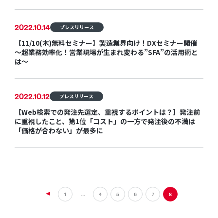
2022.10.14
プレスリリース
【11/10(木)無料セミナー】製造業界向け！DXセミナー開催
〜超業務効率化！営業現場が生まれ変わる”SFA”の活用術と
は～
2022.10.12
プレスリリース
【Web検索での発注先選定、重視するポイントは？】発注前
に重視したこと、第1位「コスト」の一方で発注後の不満は
「価格が合わない」が最多に
投
1
…
4
5
6
7
8
稿