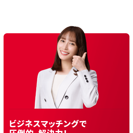
の
ペ
ー
ジ
送
り
ビジネスマッチングで
圧倒的、解決力！