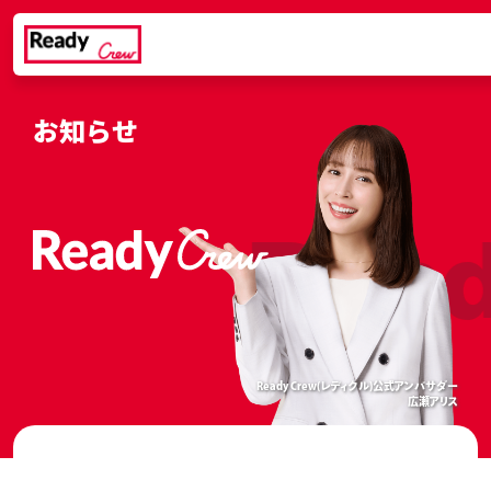
お知らせ
rew
Read
Ready Crew(レディクル)公式アンバサダー
広瀬アリス