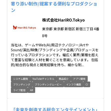
寄り添い制作/提案する便利なプロダクショ
ン
株式会社HariRO.Tokyo
東京都
東京都 新宿区 新宿三丁目 4番
8号
当社は、ゲームやWeb/AI/周辺テクノロジー/Artや
Sound/演出/映像/ブランディングや企画/プロデュースを
行っているプロダクションです。幅広く業界/業種を超え
て豊富な経験と人材を繋ぐことを意識しています。 包括
的/総合的な視点と開発経験を持ち、細かな制...
システム開発
YouTubeチャンネル
商品紹介
アプリ開発
ブランディング
ブランディングムービー
インフラ構築
CI
ライブ配信
AR
「未来を創造する総合エンタテインメント」