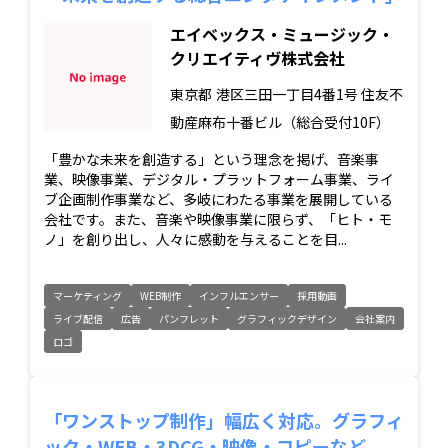
エイベックス・ミュージック・
クリエイティヴ株式会社
東京都
港区三田一丁目4番1号 住友不
動産麻布十番ビル（総合受付10F）
「豊かな未来を創造する」という理念を掲げ、音楽事
業、映像事業、デジタル・プラットフォーム事業、ライ
ブ企画制作事業など、多岐にわたる事業を展開している
会社です。また、音楽や映像事業に限らず、「ヒト・モ
ノ」を創り出し、人々に感動を与えることを目...
マーケティング
WEB制作
インフルエンサー
採用動画
ライブ配信
広告
パンフレット
グラフィックデザイン
会社案内
ロゴ
「ワンストップ制作」幅広く対応。グラフィ
ック・WEB・3DCG・映像・コピーなど。