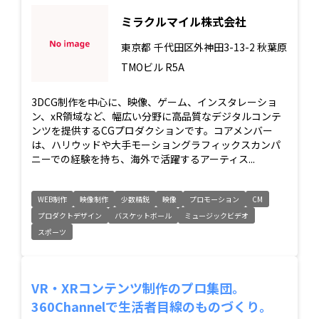
ミラクルマイル株式会社
東京都
千代田区外神田3-13-2 秋葉原
TMOビル R5A
3DCG制作を中心に、映像、ゲーム、インスタレーショ
ン、xR領域など、幅広い分野に高品質なデジタルコンテ
ンツを提供するCGプロダクションです。コアメンバー
は、ハリウッドや大手モーショングラフィックスカンパ
ニーでの経験を持ち、海外で活躍するアーティス...
WEB制作
映像制作
少数精鋭
映像
プロモーション
CM
プロダクトデザイン
バスケットボール
ミュージックビデオ
スポーツ
VR・XRコンテンツ制作のプロ集団。
360Channelで生活者目線のものづくり。