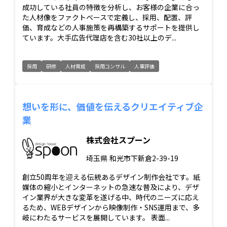
成功している社員の特徴を分析し、お客様の企業に合っ
た人材像をファクトベースで定義し、採用、配置、評
価、育成などの人事施策を再構築するサポートを提供し
ています。大手広告代理店を含む30社以上のデ...
採用
研修
人材育成
採用コンサル
人事評価
想いを形に、価値を伝えるクリエイティブ企
業
株式会社スプーン
埼玉県
和光市下新倉2-39-19
創立50周年を迎える伝統あるデザイン制作会社です。紙
媒体の縮小とインターネットの急速な普及により、デザ
イン業界が大きな変革を遂げる中、時代のニーズに応え
るため、WEBデザインから映像制作・SNS運用まで、多
岐にわたるサービスを展開しています。 表面...