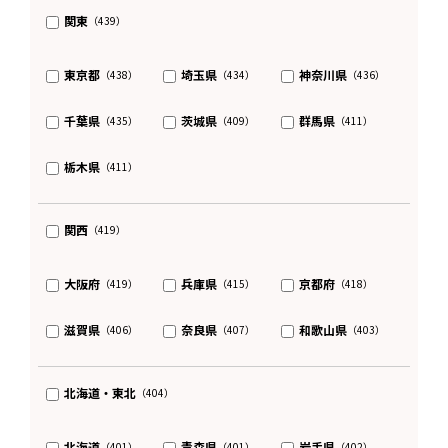
関東
（439）
東京都
埼玉県
神奈川県
（438）
（434）
（436）
千葉県
茨城県
群馬県
（435）
（409）
（411）
栃木県
（411）
関西
（419）
大阪府
兵庫県
京都府
（419）
（415）
（418）
滋賀県
奈良県
和歌山県
（406）
（407）
（403）
北海道・東北
（404）
北海道
青森県
岩手県
（401）
（401）
（402）