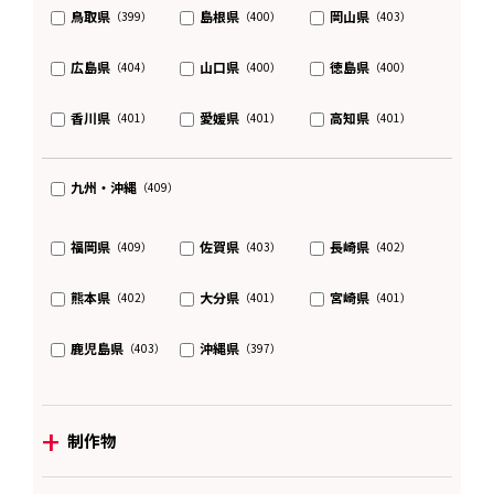
鳥取県
島根県
岡山県
（399）
（400）
（403）
広島県
山口県
徳島県
（404）
（400）
（400）
香川県
愛媛県
高知県
（401）
（401）
（401）
九州・沖縄
（409）
福岡県
佐賀県
長崎県
（409）
（403）
（402）
熊本県
大分県
宮崎県
（402）
（401）
（401）
鹿児島県
沖縄県
（403）
（397）
+
制作物