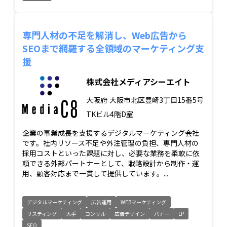
専門人材の不足を解消し、Web広告から
SEOまで網羅する全領域のマーケティング支
援
株式会社メディアシーエイト
大阪府
大阪市北区豊崎3丁目15番5号
TKビル4階D室
企業の事業成長を支援するデジタルマーケティング会社
です。社内リソース不足や外注管理の負担、専門人材の
採用コストといった課題に対し、必要な業務を柔軟に依
頼できる外部パートナーとして、戦略設計から制作・運
用、顧客対応まで一貫して提供しています。...
デジタルマーケティング
広告運用
WEBマーケティング
リスティング
大手
コンサル
広告デザイン
バナー
LP
SEO