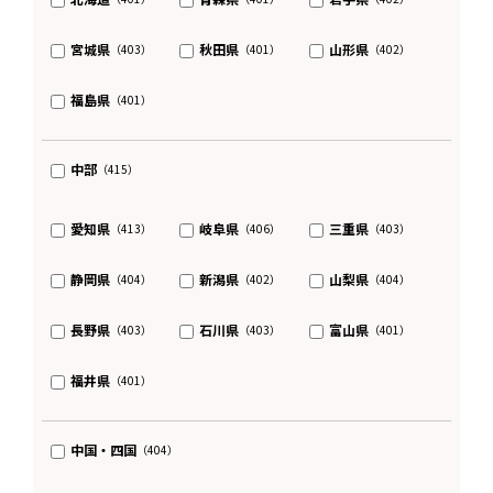
宮城県
秋田県
山形県
（403）
（401）
（402）
福島県
（401）
中部
（415）
愛知県
岐阜県
三重県
（413）
（406）
（403）
静岡県
新潟県
山梨県
（404）
（402）
（404）
長野県
石川県
富山県
（403）
（403）
（401）
福井県
（401）
中国・四国
（404）