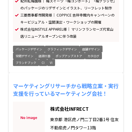
紀州紅梅園様｜ 梅スイーツ「梅コンポート」「梅グラッセ」
のパッケージのリデザインとイラスト、リーフレット制作
三菱商事都市開発様｜ COPPICE 吉祥寺館内キャンペーンの
キービジュアル・空間演出・ワークショップの開催
株式会社INSTYLE APPAREL様｜ マリンフランセーズ代官山
店リニューアルオープンに伴う改装
パッケージデザイン
グラフィックデザイン
店舗デザイン
空間デザイン
店頭什器
ポップアップストア
カタログ
ブランドブック
CI
VI
マーケティングリサーチから戦略立案・実行
支援を行っているマーケティング会社！
株式会社INFRECT
東京都
港区虎ノ門二丁目2番1号 住友
不動産虎ノ門タワー13階