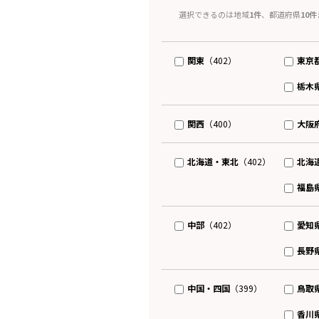
選択できるのは地域
1件
、都道府県
10件
関東
東京
（402）
栃木
関西
大阪
（400）
北海道・東北
北海
（402）
福島
中部
愛知
（402）
長野
中国・四国
鳥取
（399）
香川