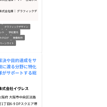
株式会社様｜ グラフィックデ
ト
グラフィックデザイン
ット
学校案内
カタログ
映像制作
ペーンサイト
解決や目的達成をサ
岐に渡る分野に特化
隊がサポートする総
株式会社イヴレス
大阪府
大阪市中央区淡路
町1丁目6-9 DPスクエア堺