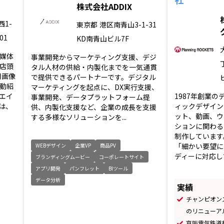
株式会社ADDIX
1-
東京都
港区南青山3-1-31
01
KD南青山ビル7F
媒体
事業開発からマーケティング支援、デジ
店頭
タル人材の供給・内製化までを一気通貫
用画像
で提供できるパートナーです。デジタル
動紹
マーケティングを起点に、DX実行支援、
エイ
1987年創業
事業開発、データプラットフォーム提
は、
ィックデザイン
供、内製化支援など、企業の成長を支援
ット、動画、ウ
する多様なソリューションを...
ションに関わる
制作しています
「細かい要望に
WEBデザイン
企業VP
商品PV
ディーに対応して
ブランディングムービー
コーポレートサイト
アプリ開発
パンフレット
BIツール
データ分析
実績
チャンピオン
のリニューア
京阪電気鉄道