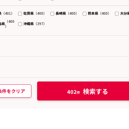
県
佐賀県
長崎県
熊本県
大分
（401）
（400）
（400）
（400）
（400
島県
沖縄県
（397）
）
検索する
条件をクリア
402