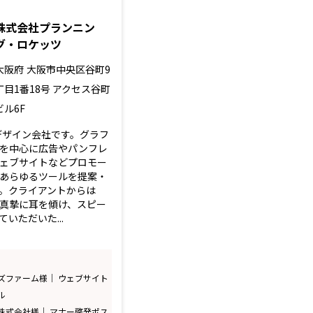
株式会社プランニン
グ・ロケッツ
大阪府
大阪市中央区谷町9
丁目1番18号 アクセス谷町
ビル6F
のデザイン会社です。グラフ
を中心に広告やパンフレ
ェブサイトなどプロモー
あらゆるツールを提案・
。クライアントからは
真摯に耳を傾け、スピー
いただいた...
ズファーム様｜ ウェブサイト
ル
株式会社様｜ マナー啓発ポス