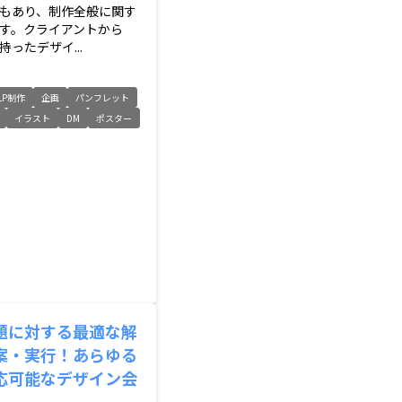
もあり、制作全般に関す
す。クライアントから
ったデザイ...
LP制作
企画
パンフレット
イラスト
DM
ポスター
題に対する最適な解
案・実行！あらゆる
応可能なデザイン会