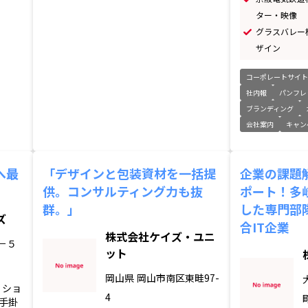
ター・映像
グラスバレー
ザイン
コーポレートサイ
社内報
パンフレ
ブランディング
会社案内
キャン
へ最
「デザインと包装資材を一括提
企業の課題
供。コンサルティング力も抜
ポート！多
群。」
した専門部
ズ
合IT企業
株式会社ケイズ・ユニ
－５
ット
岡山県
岡山市南区東畦97-
、ショ
4
手掛