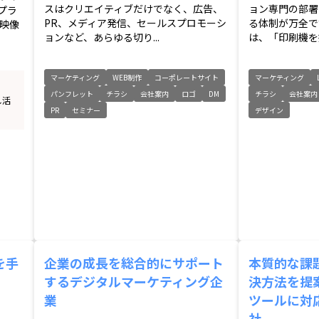
スはクリエイティブだけでなく、広告、
ョン専門の部署
プラ
PR、メディア発信、セールスプロモーシ
る体制が万全で
映像
ョンなど、あらゆる切り...
は、「印刷機を持
マーケティング
WEB制作
コーポレートサイト
マーケティング
パンフレット
チラシ
会社案内
ロゴ
DM
チラシ
会社案内
し活
PR
セミナー
デザイン
を手
企業の成長を総合的にサポート
本質的な課
するデジタルマーケティング企
決方法を提
業
ツールに対
社