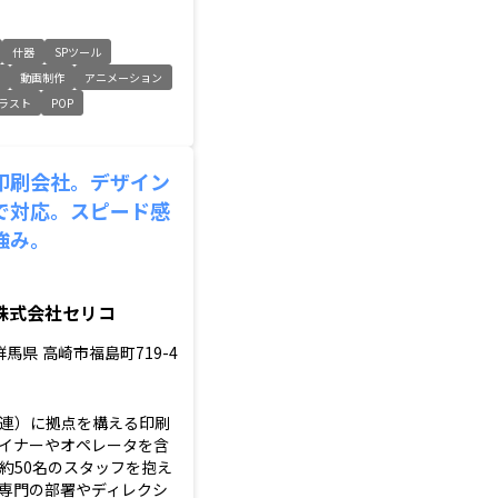
什器
SPツール
ン
動画制作
アニメーション
ラスト
POP
印刷会社。デザイン
で対応。スピード感
強み。
株式会社セリコ
群馬県
高崎市福島町719-4
連）に拠点を構える印刷
イナーやオペレータを含
約50名のスタッフを抱え
専門の部署やディレクシ