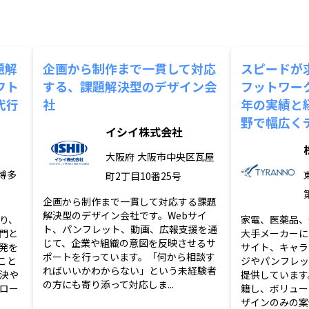
題解
企画から制作まで一貫して対応
スピードが
フト
する、課題解決型のデザイン会
フットワーク
代行
社
年の実績と
野で幅広く
イシイ株式会社
大阪府
大阪市中央区瓦屋
博多
町2丁目10番25号
企画から制作まで一貫して対応する課題
解決型のデザイン会社です。Webサイ
り、
家電、医薬品、
ト、パンフレット、動画、広報支援を通
門と
大手メーカーに
じて、企業や組織の意図を反映させるサ
発を
サイト、キャラ
ポートを行っています。「何から相談す
こと
ジやパンフレッ
ればいいかわからない」という未経験者
決や
提供しています
の方にも寄り添って対応しま...
ロー
籍し、ボリュー
ザインのみの案件