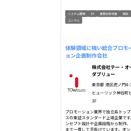
システム開発
DX
業務効率改善
相談
コンサル
体験領域に強い統合プロモ
ョン企画制作会社
株式会社テー・オ
ダブリュー
東京都
港区虎ノ門4-3
ヒューリック神谷町
3F
プロモーション業界で独立系トップ
スの東証スタンダード上場企業です
ンセプト設計や企画段階から制作、
まで一貫して手掛けています。オン