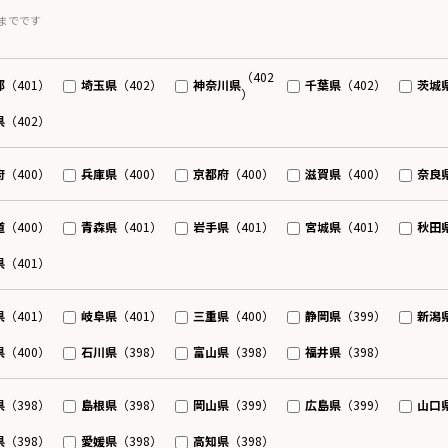
までです
（402
都
埼玉県
神奈川県
千葉県
茨城
（401）
（402）
（402）
）
県
（402）
府
兵庫県
京都府
滋賀県
奈良
（400）
（400）
（400）
（400）
道
青森県
岩手県
宮城県
秋田
（400）
（401）
（401）
（401）
県
（401）
県
岐阜県
三重県
静岡県
新潟
（401）
（401）
（400）
（399）
県
石川県
富山県
福井県
（400）
（398）
（398）
（398）
県
島根県
岡山県
広島県
山口
（398）
（398）
（399）
（399）
県
愛媛県
高知県
（398）
（398）
（398）