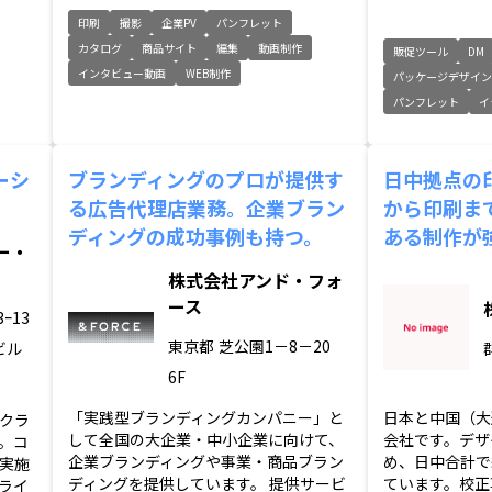
印刷
撮影
企業PV
パンフレット
カタログ
商品サイト
編集
動画制作
販促ツール
DM
インタビュー動画
WEB制作
パッケージデザイ
パンフレット
イ
ーシ
ブランディングのプロが提供す
日中拠点の
る広告代理店業務。企業ブラン
から印刷ま
ディングの成功事例も持つ。
ある制作が
ー・
株式会社アンド・フォ
ース
ｰ13
東京都
芝公園1－8－20
ビル
6F
「実践型ブランディングカンパニー」と
日本と中国（大
クラ
して全国の大企業・中小企業に向けて、
会社です。デザ
。コ
企業ブランディングや事業・商品ブラン
め、日中合計で
実施
ディングを提供しています。 提供サービ
ています。校正
ライ