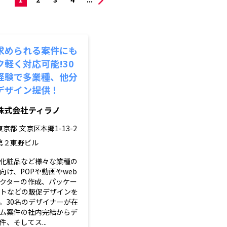
求められる案件にも
軽く対応可能!30
経験で多業種、他分
デザイン提供！
株式会社ティラノ
東京都
文京区本郷1-13-2
第２東野ビル
化粧品など様々な業種の
向け、POPや動画やweb
クターの作成、パッケー
トなどの販促デザインを
。30名のデザイナーが在
ム案件の社内完結からデ
、そしてス...