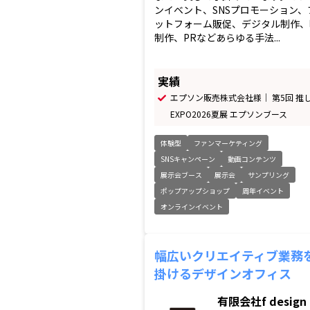
ンイベント、SNSプロモーション、
ットフォーム販促、デジタル制作、
制作、PRなどあらゆる手法...
実績
エプソン販売株式会社様｜ 第5回 推
EXPO2026夏展 エプソンブース
体験型
ファンマーケティング
SNSキャンペーン
動画コンテンツ
展示会ブース
展示会
サンプリング
ポップアップショップ
周年イベント
オンラインイベント
幅広いクリエイティブ業務
掛けるデザインオフィス
有限会社f design