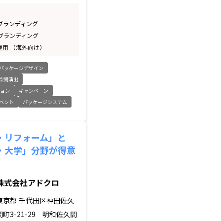
品ブランディング
品ブランディング
S運用 （海外向け）
パッケージデザイン
空間演出
ション
キャンペーン
ベント
パッケージシステム
・リフォーム」と
・大学」分野が得意
株式会社アドクロ
東京都
千代田区神田佐久
間町3-21-29 明和佐久間