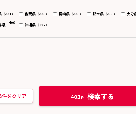
県
佐賀県
長崎県
熊本県
大分
（401）
（400）
（400）
（400）
（400
島県
沖縄県
（397）
）
検索する
条件をクリア
403