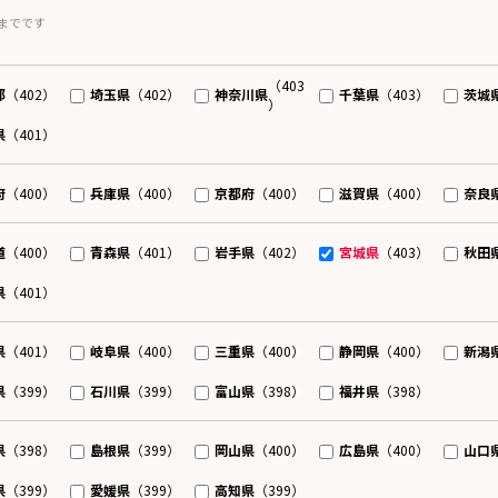
までです
（403
都
埼玉県
神奈川県
千葉県
茨城
（402）
（402）
（403）
）
県
（401）
府
兵庫県
京都府
滋賀県
奈良
（400）
（400）
（400）
（400）
道
青森県
岩手県
宮城県
秋田
（400）
（401）
（402）
（403）
県
（401）
県
岐阜県
三重県
静岡県
新潟
（401）
（400）
（400）
（400）
県
石川県
富山県
福井県
（399）
（399）
（398）
（398）
県
島根県
岡山県
広島県
山口
（398）
（399）
（400）
（400）
県
愛媛県
高知県
（399）
（399）
（399）