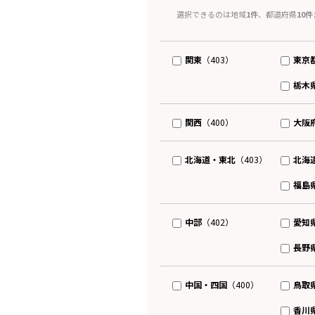
選択できるのは地域
1件
、都道府県
10件
関東
東京
（403）
栃木
関西
大阪
（400）
北海道・東北
北海
（403）
福島
中部
愛知
（402）
長野
中国・四国
鳥取
（400）
香川