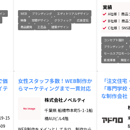
実績
イン
WEB
ブランディング
エディトリアルデザイン
A社様｜ 商
映像
空間デザイン
グラフィック
広告宣伝
B社様｜ 商
商品開発
工芸品
建築デザイン
C社様｜ SN
コンセプト設計
ブランディング
セールスプロモー
新規事業
販促イ
で価
女性スタッフ多数！WEB制作か
「注文住宅
イテ
らマーケティングまで一貫対応
「専門学校
な制作会社
株式会社ノベルティ
千葉県
船橋市本町5-1-1船
9-15
橋AUビル4階
09
WEB制作をメインとしており、制作から