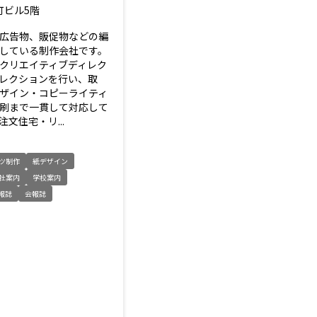
町ビル5階
広告物、販促物などの編
している制作会社です。
クリエイティブディレク
レクションを行い、取
ザイン・コピーライティ
印刷まで一貫して対応して
文住宅・リ...
ツ制作
紙デザイン
社案内
学校案内
報誌
会報誌