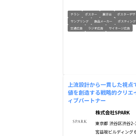
チラシ
ポスター
展示会
ポスターデザ
サンプリング
食品メーカー
ポスティング
交通広告
ラジオ広告
サイネージ広告
上流設計から一貫した視点
値を創造する戦略的クリエ
ィブパートナー
株式会社SPARK
東京都
渋谷区渋谷2-1
宮益坂ビルディング 6