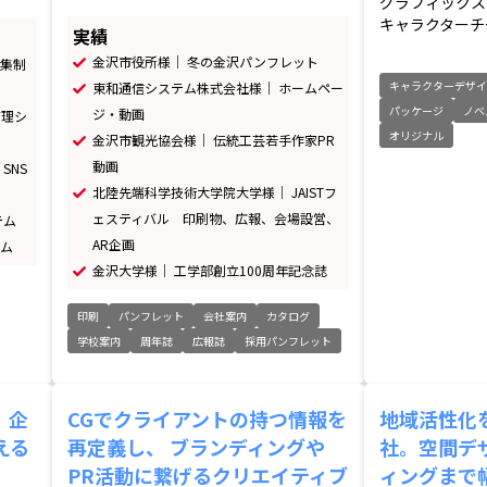
グラフィックス
キャラクターチー
実績
金沢市役所様｜ 冬の金沢パンフレット
編集制
キャラクターデザ
東和通信システム株式会社様｜ ホームペー
パッケージ
ノベ
ジ・動画
管理シ
オリジナル
金沢市観光協会様｜ 伝統工芸若手作家PR
動画
SNS
北陸先端科学技術大学院大学様｜ JAISTフ
ェスティバル 印刷物、広報、会場設営、
テム
AR企画
テム
金沢大学様｜ 工学部創立100周年記念誌
印刷
パンフレット
会社案内
カタログ
学校案内
周年誌
広報誌
採用パンフレット
、企
CGでクライアントの持つ情報を
地域活性化
える
再定義し、 ブランディングや
社。空間デ
PR活動に繋げるクリエイティブ
ィングまで