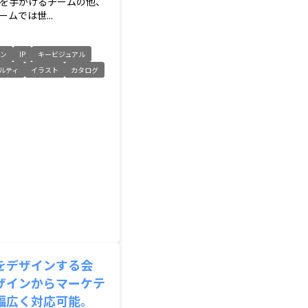
を手がけるチームの他、
ムでは世...
イン
IP
キービジュアル
ルティ
イラスト
カタログ
をデザインする会
ザインからマーケテ
幅広く対応可能。