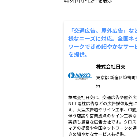
403
件中
1~12
件を表示
「交通広告、屋外広告」な
様なニーズに対応。全国ネ
ワークできめ細やかなサー
を提供。
株式会社日交
東京都
新宿区箪笥町
地
株式会社日交は、交通広告や屋外広
NTT電柱広告などの広告媒体販売
え、大型広告塔やサイン工事、CI変
伴う店舗や営業拠点のサイン工事な
実績も豊富な広告会社です。クロス
ィアの提案や全国ネットワークを通
きめ細やかなサービスも提供...