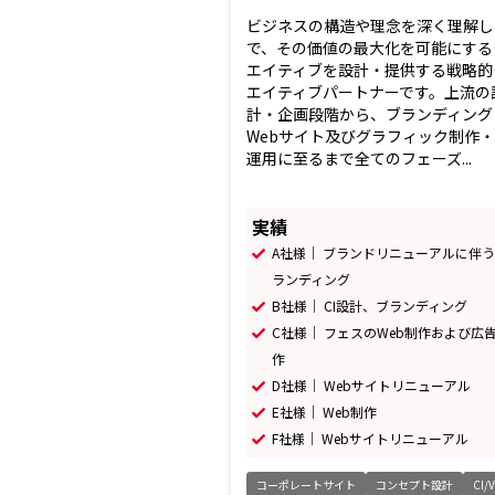
ビジネスの構造や理念を深く理解し
で、その価値の最大化を可能にする
エイティブを設計・提供する戦略的
エイティブパートナーです。上流の
計・企画段階から、ブランディング
Webサイト及びグラフィック制作
運用に至るまで全てのフェーズ...
実績
A社様｜ ブランドリニューアルに伴
ランディング
B社様｜ CI設計、ブランディング
C社様｜ フェスのWeb制作および広
作
D社様｜ Webサイトリニューアル
E社様｜ Web制作
F社様｜ Webサイトリニューアル
コーポレートサイト
コンセプト設計
CI/V