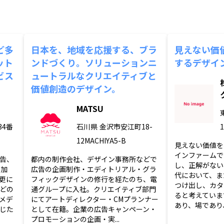
ど多
日本を、地域を応援する、ブラ
見えない価
ット
ンドづくり。ソリューションニ
するデザイ
ビス
ュートラルなクリエイティブと
価値創造のデザイン。
MATSU
34番
石川県
金沢市安江町18-
1
12MACHIYA5-B
見えない価値を
インファームで
告、
都内の制作会社、デザイン事務所などで
し、正解がない
に加
広告の企画制作・エディトリアル・グラ
代において、ま
更に
フィックデザインの修行を経たのち、電
つけ出し、カタ
どの
通グループに入社。クリエイティブ部門
ると考えていま
メデ
にてアートディレクター・CMプランナー
あり、場であり、
じた
として在籍。企業の広告キャンペーン・
プロモーションの企画・実...