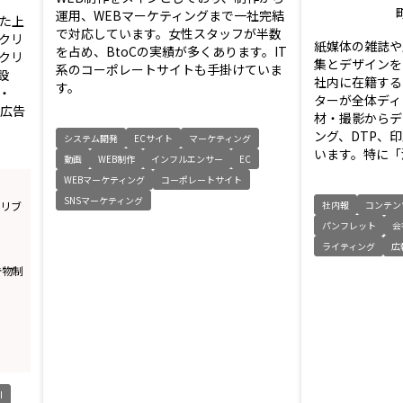
運用、WEBマーケティングまで一社完結
た上
で対応しています。女性スタッフが半数
クリ
紙媒体の雑誌や
を占め、BtoCの実績が多くあります。IT
クリ
集とデザインを
系のコーポレートサイトも手掛けていま
設
社内に在籍する
す。
・
ターが全体ディ
・広告
材・撮影からデ
ング、DTP、
システム開発
ECサイト
マーケティング
います。特に「注
動画
WEB制作
インフルエンサー
EC
WEBマーケティング
コーポレートサイト
SNSマーケティング
社内報
コンテン
うリブ
パンフレット
会
ライティング
広
告物制
I