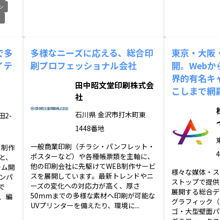
ン
C
で多
多様なニーズに応える、総合印
東京・大阪
イテ
刷プロフェッショナル会社
開。Web
界的有名キ
田中昭文堂印刷株式会
こしまで網
社
石川県
金沢市打木町東
2-
1448番地
一般商業印刷（チラシ・パンフレット・
・制作
ポスターなど）や各種帳票類を主軸に、
と、
他の印刷会社に先駆けてWEB制作サービ
テム開
様々な媒体・ス
スを展開しています。最新トレンドやニ
ンパ
ストップで提供
ーズの変化への対応力が高く、厚さ
で
展開する総合デ
50mmまでの多様な素材へ印刷が可能な
、編
グラフィック（
UVプリンターを備えたり、環境に...
ゴ・大型壁面パ