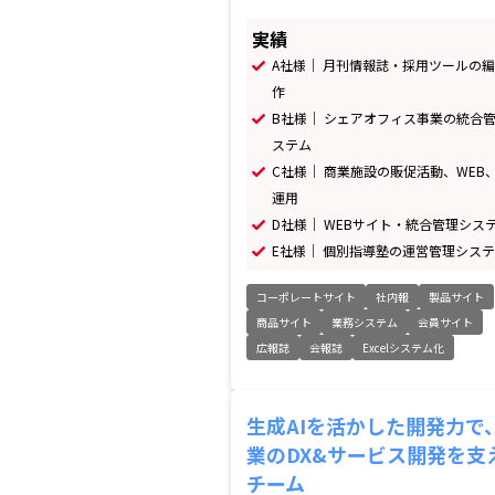
実績
A社様｜ 月刊情報誌・採用ツールの
作
B社様｜ シェアオフィス事業の統合
ステム
C社様｜ 商業施設の販促活動、WEB、
運用
D社様｜ WEBサイト・統合管理シス
E社様｜ 個別指導塾の運営管理シス
コーポレートサイト
社内報
製品サイト
商品サイト
業務システム
会員サイト
広報誌
会報誌
Excelシステム化
生成AIを活かした開発力で
業のDX&サービス開発を支
チーム