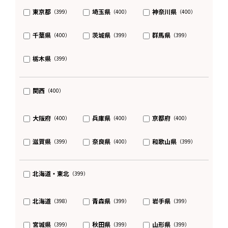
東京都
埼玉県
神奈川県
（399）
（400）
（400）
千葉県
茨城県
群馬県
（400）
（399）
（399）
栃木県
（399）
関西
（400）
大阪府
兵庫県
京都府
（400）
（400）
（400）
滋賀県
奈良県
和歌山県
（399）
（400）
（399）
北海道・東北
（399）
北海道
青森県
岩手県
（398）
（399）
（399）
宮城県
秋田県
山形県
（399）
（399）
（399）