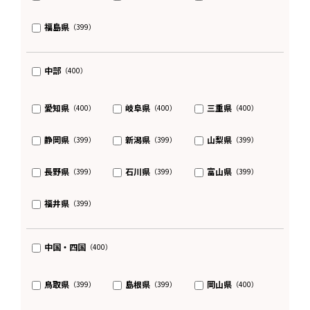
福島県
（399）
中部
（400）
愛知県
岐阜県
三重県
（400）
（400）
（400）
静岡県
新潟県
山梨県
（399）
（399）
（399）
長野県
石川県
富山県
（399）
（399）
（399）
福井県
（399）
中国・四国
（400）
鳥取県
島根県
岡山県
（399）
（399）
（400）