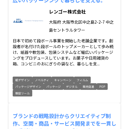
レンゴー株式会社
大阪府
大阪市北区中之島2-2-7 中之
島セントラルタワー
日本で初めて段ボール事業を開始した老舗企業です。創
設者が名付けた段ボールのトップメーカーとして歩み続
け、紙器や軟包装、包装システムなど幅広いパッケージ
ングをプロデュースしています。お菓子や日用雑貨の
箱、コンビニのおにぎりの袋など、暮らしを支...
紙デザイン
ノベルティ
キャンペーン
フィルム
パッケージデザイン
パッケージ
デジタル
販売促進
POP
販促ツール
ブランドの戦略設計からクリエイティブ制
作、空間・商品・サービス開発までを一貫し