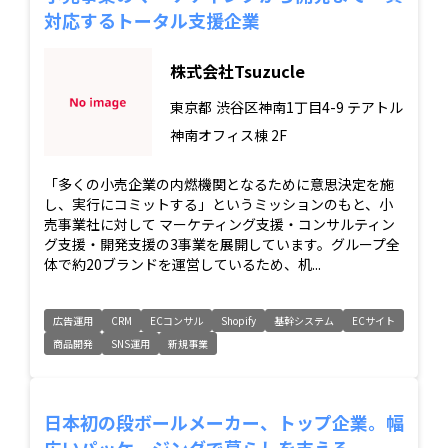
対応するトータル支援企業
株式会社Tsuzucle
東京都
渋谷区神南1丁目4-9 テアトル
神南オフィス棟 2F
「多くの小売企業の内燃機関となるために意思決定を施
し、実行にコミットする」というミッションのもと、小
売事業社に対して マーケティング支援・コンサルティン
グ支援・開発支援の3事業を展開しています。グループ全
体で約20ブランドを運営しているため、机...
広告運用
CRM
ECコンサル
Shopify
基幹システム
ECサイト
商品開発
SNS運用
新規事業
日本初の段ボールメーカー、トップ企業。幅
広いパッケージングで暮らしを支える。