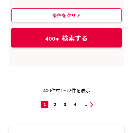
条件をクリア
検索する
400
400
件中
1~12
件を表示
1
2
3
4
...