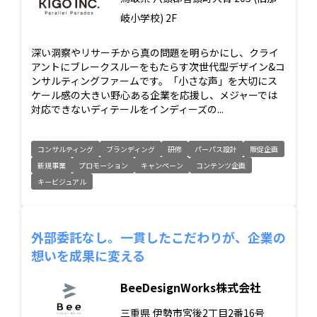
岐小学校) 2F
深い洞察やリサーチから真の問題を明らかにし、クライ
アントにブレークスルーをもたらす次世代型デザイン&コ
ンサルティングファームです。「小さな声」を大切にス
ケール感の大きい野心ある企業を応援し、メジャーでは
対応できないディテールをインディーズの...
コンサルティング
ブランディング
研修
パーパス設計
販促企画
新規事業
プロモーション
キャンペーン
コンテンツ企画
キービジュアル
外部委託なし。一貫したこだわりが、企業の
想いを成果に変える
BeeDesignWorks株式会社
三重県
伊勢市宮後2丁目2番16号