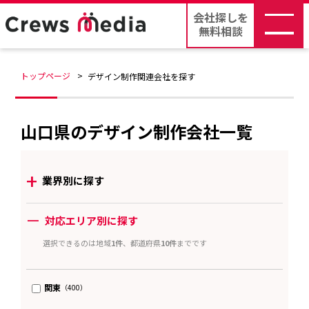
会社探しを
無料相談
トップページ
デザイン制作関連会社を探す
山口県のデザイン制作会社一覧
+
業界別に探す
ー
対応エリア別に探す
選択できるのは地域
1件
、都道府県
10件
までです
関東
（400）