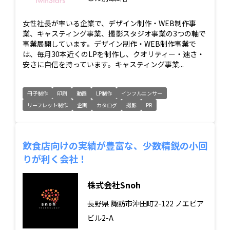
女性社長が率いる企業で、デザイン制作・WEB制作事
業、キャスティング事業、撮影スタジオ事業の3つの軸で
事業展開しています。デザイン制作・WEB制作事業で
は、毎月30本近くのLPを制作し、クオリティー・速さ・
安さに自信を持っています。キャスティング事業...
冊子制作
印刷
動画
LP制作
インフルエンサー
リーフレット制作
企画
カタログ
撮影
PR
飲食店向けの実績が豊富な、少数精鋭の小回
りが利く会社！
株式会社Snoh
長野県
諏訪市沖田町2-122 ノエビア
ビル2-A