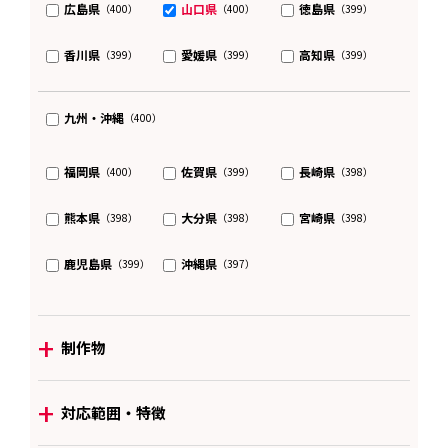
広島県
山口県
徳島県
（400）
（400）
（399）
香川県
愛媛県
高知県
（399）
（399）
（399）
九州・沖縄
（400）
福岡県
佐賀県
長崎県
（400）
（399）
（398）
熊本県
大分県
宮崎県
（398）
（398）
（398）
鹿児島県
沖縄県
（399）
（397）
+
制作物
+
対応範囲・特徴