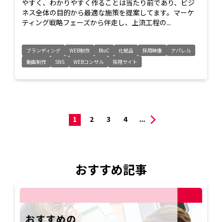
やすく、わかりやすく作ることは当たり前であり、ビジ
ネス全体の目的から最適な施策を提案してます。マーケ
ティング戦略フェーズから伴走し、上流工程の...
ブランディング
WEB制作
BtoC
化粧品
採用映像
アパレル
動画制作
SNS
WEBコンサル
採用サイト
1
2
3
4
...
おすすめ記事