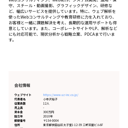
守、スチール・動画撮影、グラフィックデザイン、研修な
ど、幅広いサービスを提供しています。特に、ウェブ解析を
使ったWebコンサルティングや教育研修に力を入れており、
お客様と一緒に課題解決を考え、長期的な運用サポートも得
意としています。また、コーポレートサイトやLP、解析など
にも対応可能で、現状分析から戦略立案、PDCAまで行いま
す。
会社情報
ウェブサイト
https://www.uz-inc.co.jp/
代表者名
小寺沢裕子
従業員数
12人
売上高
-
資本金
300万円
設立年
2010年
郵便番号
〒154-0004
住所
東京都
世田谷区太子堂1-12-39 三軒茶屋ビル6F