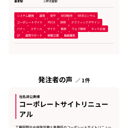
最寄駅
三軒茶屋駅
システム開発
運用
保守
WEB制作
WEBコンサル
コーポレートサイト
PDCA
研修
グラフィックデザイン
バナー
スチール
サイト
解析
ウェブ解析
ネット広告
LP
運用サポート
戦略立案
動画撮影
発注者の声
／ 1件
社名非公表様
コーポレートサイトリニュー
アル
工藤国際社会保険労務士事務所のコーポレートサイトリニュー