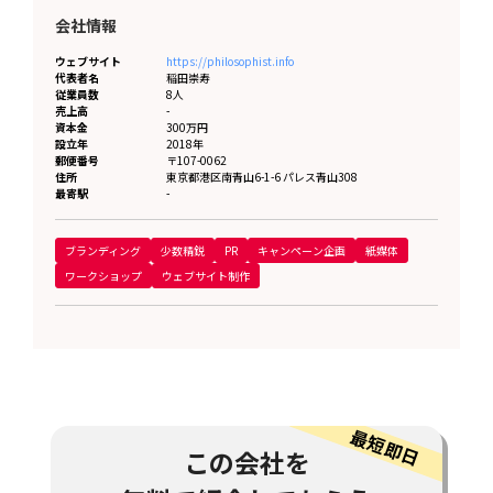
会社情報
ウェブサイト
https://philosophist.info
代表者名
稲田崇寿
従業員数
8人
売上高
-
資本金
300万円
設立年
2018年
郵便番号
〒107-0062
住所
東京都
港区南青山6-1-6 パレス青山308
最寄駅
-
ブランディング
少数精鋭
PR
キャンペーン企画
紙媒体
ワークショップ
ウェブサイト制作
この会社を