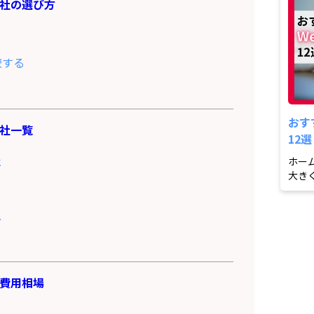
社の選び方
較する
おす
社一覧
12
社
ホー
大き
ため、
ス
費用相場
）