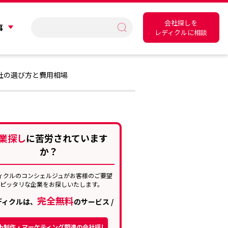
会社探しを
事
レディクルに相談
社の選び方と費用相場
業探し
に苦労されています
か？
ィクルのコンシェルジュがお客様のご要望
にピッタリな企業をお探しいたします。
完全無料
レディクルは、
のサービス /
eb制作・マーケティング関連の会社探し