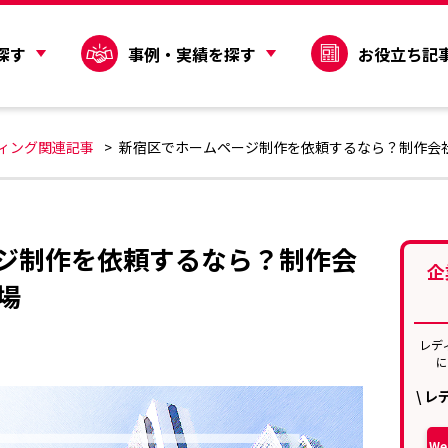
探す
事例・実績を探す
お役立ち記
ティング関連記事
新宿区でホームページ制作を依頼するなら？制作会
ジ制作を依頼するなら？制作会
企
場
レデ
\ 
W