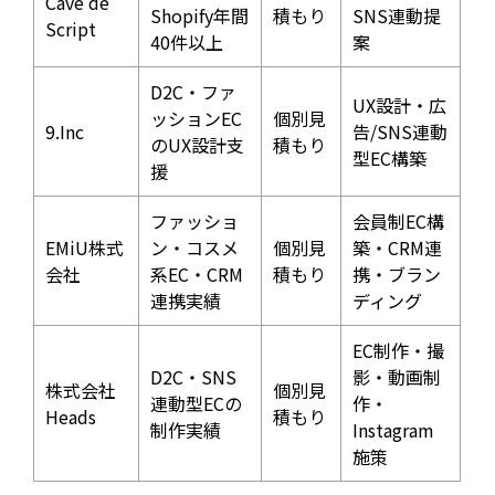
Cave de
Shopify年間
積もり
SNS連動提
Script
40件以上
案
D2C・ファ
UX設計・広
ッションEC
個別見
9.Inc
告/SNS連動
のUX設計支
積もり
型EC構築
援
ファッショ
会員制EC構
EMiU株式
ン・コスメ
個別見
築・CRM連
会社
系EC・CRM
積もり
携・ブラン
連携実績
ディング
EC制作・撮
D2C・SNS
影・動画制
株式会社
個別見
連動型ECの
作・
Heads
積もり
制作実績
Instagram
施策