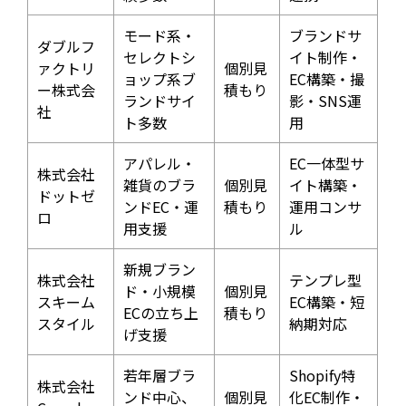
モード系・
ブランドサ
ダブルフ
セレクトシ
イト制作・
ァクトリ
個別見
ョップ系ブ
EC構築・撮
ー株式会
積もり
ランドサイ
影・SNS運
社
ト多数
用
アパレル・
EC一体型サ
株式会社
雑貨のブラ
個別見
イト構築・
ドットゼ
ンドEC・運
積もり
運用コンサ
ロ
用支援
ル
新規ブラン
株式会社
テンプレ型
ド・小規模
個別見
スキーム
EC構築・短
ECの立ち上
積もり
スタイル
納期対応
げ支援
若年層ブラ
Shopify特
株式会社
ンド中心、
個別見
化EC制作・