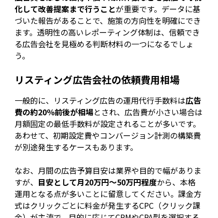
化して改善提案まで行うこと
が重要です。データに基
づいた報告があることで、施策の方向性を明確にでき
ます。透明性の高いレポーティング体制は、信頼でき
る広告会社を見極める判断材料の一つになるでしょ
う。
リスティング広告会社の依頼費用相場
一般的に、リスティング広告の運用代行手数料は
広告
費の約20％前後が相場
とされ、広告費が小さい場合は
月額固定の最低手数料が設定されることが多いです。
あわせて、初期設定費やコンバージョン計測の構築費
が別途発生するケースもあります。
なお、月間の広告予算目安は業界や目的で幅がありま
すが、
目安として月20万円〜50万円程度
から、本格
運用となる点が多いことに留意してください。課金方
式はクリックごとに料金が発生するCPC（クリック課
金）が主流で、目的に応じてCPMやCPA型を選択する