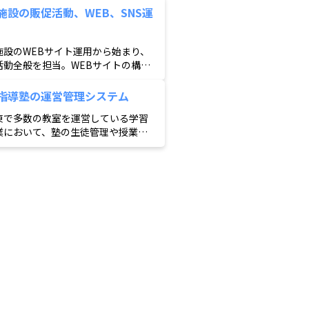
t機器なども活用し、シェアオフィス運
施設の販促活動、WEB、SNS運
省人化を実現。
施設のWEBサイト運用から始まり、
活動全般を担当。WEBサイトの構築
でなく、編プロ機能もフル活用し、
施設のフリーペーパーの発行やSNSの
指導塾の運営管理システム
、館内装飾の制作、現地のリアルイ
東で多数の教室を運営している学習
トまで施設の販促活動や広報活動を
業において、塾の生徒管理や授業管
囲にサポートしています。
講師スケジュールの管理、月謝の徴
保護者への連絡通知など。塾運営に
なさまざまな機能をシステム化。時
縮と業務効率化をはかり省人化を実
ています。