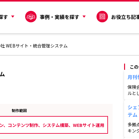
探す
事例・実績を探す
お役立ち記
D社 WEBサイト・統合管理システム
この
ム
月刊
保険
ルと
取材
担当
シェ
制作範囲
ます
テム
多拠
ン、コンテンツ制作、システム構築、WEBサイト運用
キン
げ企