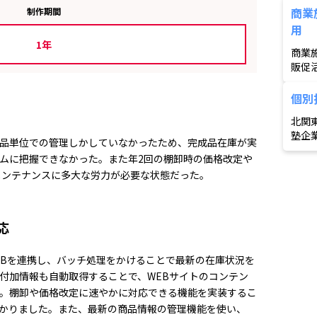
lo
商業
制作期間
用の
用
1年
商業
販促
だけ
商業
個別
発信
北関
ベン
塾企
広範
品単位での管理しかしていなかったため、完成品在庫が実
理、
ムに把握できなかった。また年2回の棚卸時の価格改定や
収や
メンテナンスに多大な労力が必要な状態だった。
必要
間短
現し
応
DBを連携し、バッチ処理をかけることで最新の在庫状況を
付加情報も自動取得することで、WEBサイトのコンテン
。棚卸や価格改定に速やかに対応できる機能を実装するこ
かりました。また、最新の商品情報の管理機能を使い、