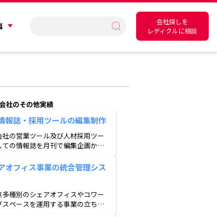
会社探しを
事
レディクルに相談
会社のその他実績
情報誌・採用ツールの編集制作
会社の営業ツール及び人材採用ツー
しての情報誌を月刊で編集企画から
、撮影、デザイン、印刷納品までを
。保険会社の人材採用に貢献してい
アオフィス事業の統合管理シス
。
点多種別のシェアオフィスやコワー
グスペースを運用する事業の立ち上
画から参画。スマートロックなどの