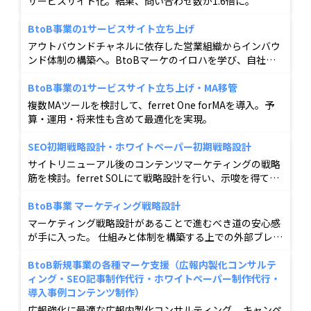
サービスサイト化。結果、問い合わせ数が1.6倍に。
BtoB事業の1サービスサイト立ち上げ
アウトバウンドチャネルに依存した営業組織からインバウ
ンド体制の構築へ。BtoBマーケのイロハを学び、自社で
Webマーケティングを実現出来る状態へ。
BtoB事業の1サービスサイト立ち上げ・MA移管
複数MAツールを検討して、ferret One forMAを導入。予
算・運用・将来性も含めて最適化を実現。
SEO初期戦略設計・ホワイトペーパー初期戦略設計
サイトリニューアル後のコンテンツマーケティングの戦略
筋を検討。ferret SOLにて戦略設計を行い、示唆を得て、
お問い合わせ数倍増。
BtoB事業 マーケティング戦略設計
マーケティング戦略設計があることで進むべき道の安心感
が手に入った。 仕組みと体制を構築する上での外部ブレー
ンに満足
BtoB新規事業の各種マーケ支援（広報内製化コンサルテ
ィング・SEO記事制作代行・ホワイトペーパー制作代行・
導入事例コンテンツ制作）
広報強化に最適な広報内製化コンサルティング。 キャンペ