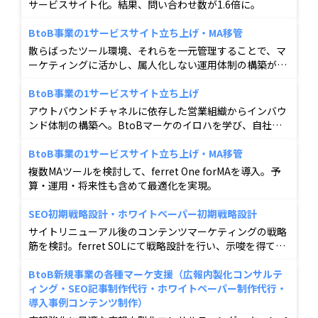
サービスサイト化。結果、問い合わせ数が1.6倍に。
BtoB事業の1サービスサイト立ち上げ・MA移管
散らばったツール環境、それらを一元管理することで、マ
ーケティングに活かし、属人化しない運用体制の構築がで
きた。
BtoB事業の1サービスサイト立ち上げ
アウトバウンドチャネルに依存した営業組織からインバウ
ンド体制の構築へ。BtoBマーケのイロハを学び、自社で
Webマーケティングを実現出来る状態へ。
BtoB事業の1サービスサイト立ち上げ・MA移管
複数MAツールを検討して、ferret One forMAを導入。予
算・運用・将来性も含めて最適化を実現。
SEO初期戦略設計・ホワイトペーパー初期戦略設計
サイトリニューアル後のコンテンツマーケティングの戦略
筋を検討。ferret SOLにて戦略設計を行い、示唆を得て、
お問い合わせ数倍増。
BtoB新規事業の各種マーケ支援（広報内製化コンサルテ
ィング・SEO記事制作代行・ホワイトペーパー制作代行・
導入事例コンテンツ制作）