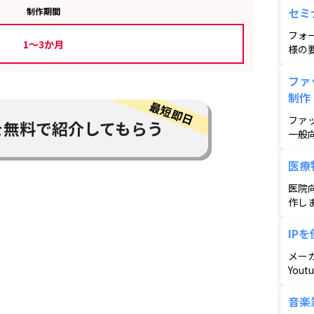
セミ
制作期間
フォ
1～3か月
様の
信を
ファ
制作
ファ
を
無料で紹介してもらう
一般
がラ
舞台
医療
日の
医院
作し
IPを
メー
You
ック
した
音楽