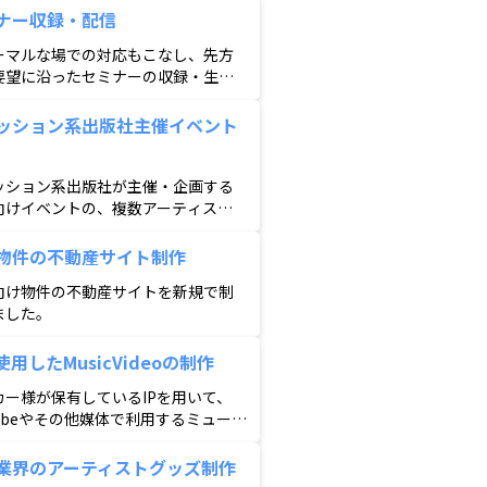
ナー収録・配信
ーマルな場での対応もこなし、先方
要望に沿ったセミナーの収録・生配
実施
ッション系出版社主催イベント
ッション系出版社が主催・企画する
向けイベントの、複数アーティスト
イブをするステージの音響・照明・
、及びアーティストブッキングや当
物件の不動産サイト制作
運営等。
向け物件の不動産サイトを新規で制
ました。
使用したMusicVideoの制作
カー様が保有しているIPを用いて、
tubeやその他媒体で利用するミュージ
ビデオをアニメーションで制作しま
。
業界のアーティストグッズ制作