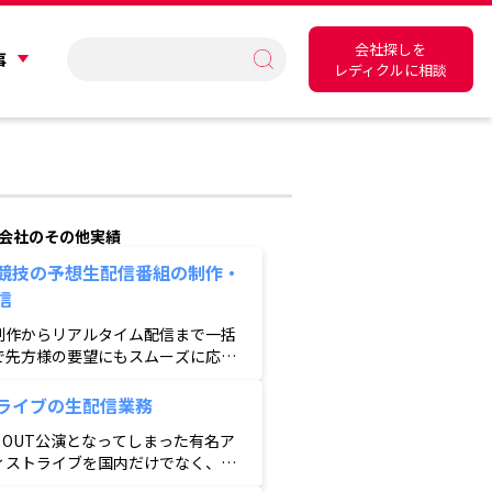
会社探しを
事
レディクルに相談
会社のその他実績
競技の予想生配信番組の制作・
信
制作からリアルタイム配信まで一括
で先方様の要望にもスムーズに応え
る
ライブの生配信業務
D OUT公演となってしまった有名ア
ィストライブを国内だけでなく、海
で配信し臨機応変にサポート