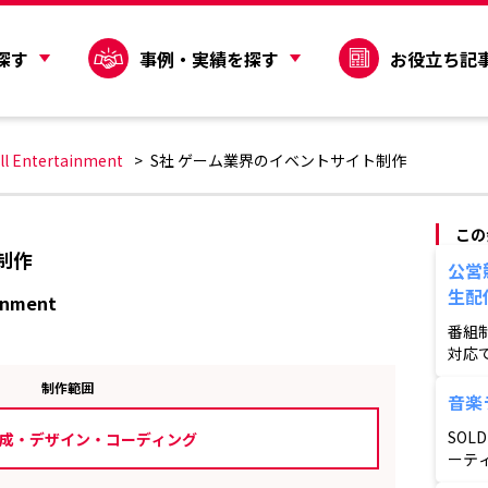
探す
事例・実績を探す
お役立ち記
 Entertainment
S社 ゲーム業界のイベントサイト制作
この
制作
公営
生配
inment
番組
対応
られ
制作範囲
音楽
SOL
成・デザイン・コーディング
ーテ
外ま