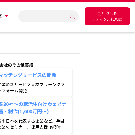
会社探しを
事
レディクルに相談
会社のその他実績
マッチングサービスの開発
企業の新サービス人材マッチングプ
トフォーム開発
業30社〜の就活生向けウェビナ
画・制作(1,600万円〜)
系や日本を代表する企業など、手掛
企業のセミナー、採用支援は総時価
20兆を超える