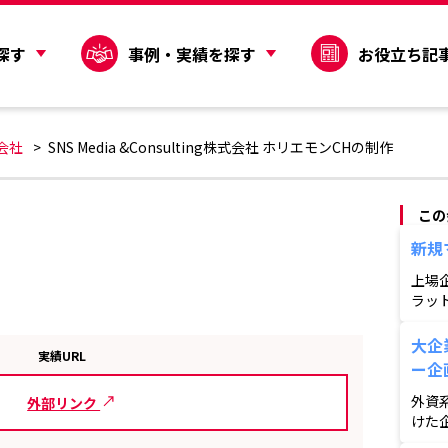
探す
事例・実績を探す
お役立ち記
会社
SNS Media &Consulting株式会社 ホリエモンCHの制作
この
新規
上場
ラッ
大企
実績URL
ー企
外資
外部リンク
けた
総額