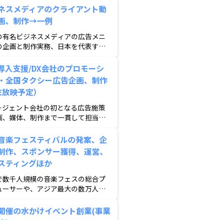
ネスメディアのクライアント動
画、制作→一例
の有名ビジネスメディアの広告メニ
の企画と制作実務、日本を代表する
業を担当
の導入支援/DX会社のプロモーシ
・全国タクシー広告企画、制作
末放映予定）
エージェント会社の初となる広告施策
画、媒体、制作まで一貫して担当。
タクシー広告など
音楽フェスティバルの発案、企
制作、スポンサー獲得、運営、
スティングほか
で数千人規模の音楽フェスの総合プ
ューサーや、アジア最大の数万人規
音楽フェスの統括を担当
開催の水かけイベント創業(事業