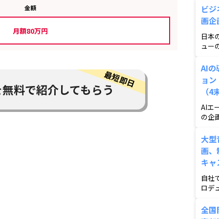
ビジ
金額
画企
月額80万円
日本
ュー
各企
AI
ョン
を
無料で紹介してもらう
（4
AI
の企
全国
大型
画、
キャ
自社
ロデ
模の
全国