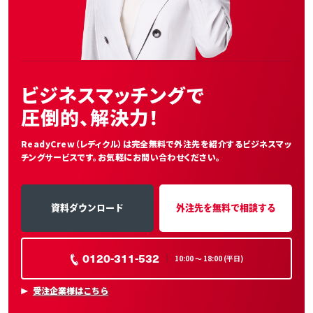
ビジネスマッチングで
圧倒的、解決力！
ReadyCrew（レディクル）は完全無料で外注先を紹介する
ビジネスマッ
チングサービスです。お気軽にお問い合わせください。
資料ダウンロード
外注先を無料で相談する
0120-311-532
10:00 〜 18:00 (平日)
受注企業様はこちら