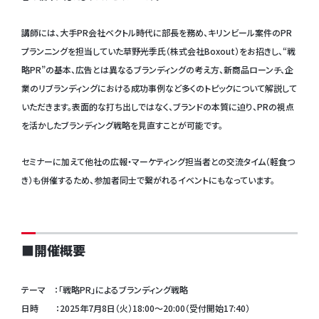
講師には、大手PR会社ベクトル時代に部長を務め、キリンビール案件のPR
プランニングを担当していた草野光季氏（株式会社Boxout）をお招きし、“戦
略PR”の基本、広告とは異なるブランディングの考え方、新商品ローンチ、企
業のリブランディングにおける成功事例など多くのトピックについて解説して
いただきます。表面的な打ち出しではなく、ブランドの本質に迫り、PRの視点
を活かしたブランディング戦略を見直すことが可能です。
セミナーに加えて他社の広報・マーケティング担当者との交流タイム（軽食つ
き）も併催するため、参加者同士で繋がれるイベントにもなっています。
■開催概要
テーマ ：「戦略PR」によるブランディング戦略
日時 ：2025年7月8日（火）18:00～20:00（受付開始17:40）