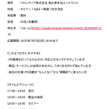
場所 ：フロンティア株式会社 恵比寿本社エントランス
内容 ：セミナー＋Q&A＋軽食つき交流会
参加費 ：無料
定員 ：30名（先着順）
申込先 ：フォーム（
https://readycrew.jp/seminar/event/20250603-3/
）
応募期限：2025年7月7日(月) 18:00まで
【このような方におすすめ】
・PR施策を打ってみたものの、手応えがなくモヤモヤしている方
・商品・サービスには自信があるのに、うまく伝えきれず悩んでいる方
・自社の広報・PR活動を“なんとなく”から“戦略的”に変えたい方
【タイムスケジュール】
17:40～18:00 受付
18:00～18:05 開会の挨拶
18:05～18:45 セミナー