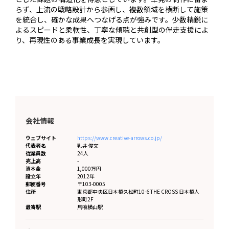
らず、上流の戦略設計から参画し、複数領域を横断して施策
を統合し、確かな成果へつなげる点が強みです。少数精鋭に
よるスピードと柔軟性、丁寧な傾聴と共創型の伴走支援によ
り、再現性のある事業成長を実現しています。
会社情報
ウェブサイト
https://www.creative-arrows.co.jp/
代表者名
乳井 俊文
従業員数
24人
売上高
-
資本金
1,000万円
設立年
2012年
郵便番号
〒103-0005
住所
東京都
中央区日本橋久松町10-6 THE CROSS 日本橋人
形町2F
最寄駅
馬喰横山駅