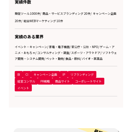
実績件数
販促ツール 1000件
/
商品・サービスブランディング 20件
/
キャンペーン企画
20件
/
総合WEBマーケティング 10件
実績のある業界
イベント・キャンペーン
/
家電・電子機器
/
官公庁・公社・NPO
/
ゲーム・ア
ニメ・おもちゃ
/
コンサルティング・調査
/
スポーツ・アウトドア
/
ソフトウェ
ア開発・システム開発
/
ペット・動物
/
食品・飲料
/
バイオ・医薬品
BI
CI
キャンペーン企画
IP
リブランディング
経営コンサル
PR戦略
商品サイト
コーポレートサイト
イベント