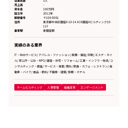
従業員数
5人
売上高
-
資本金
100万円
設立年
2012年
郵便番号
〒104-0061
住所
東京都
中央区銀座4-10-14 ACN銀座4ビルディング10-
11F
最寄駅
東銀座駅
実績のある業界
IT・Webサービス
/
アパレル・ファッション
/
医療・福祉
/
印刷
/
エステ・ネイ
ル
/
官公庁・公社・NPO
/
建設・住宅・リフォーム
/
工業・インフラ・物流
/
コ
ンサルティング・調査
/
サービス・接客
/
商社
/
飲食・カフェ・レストラン
/
自
動車・バイク
/
食品・飲料
/
不動産・建築
/
旅館・ホテル
チームビルディング
人事管理
組織変革
エンゲージメント