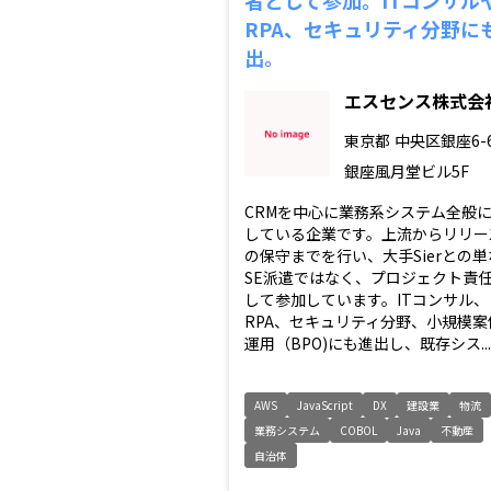
RPA、セキュリティ分野に
出。
エスセンス株式会
東京都
中央区銀座6-
銀座風月堂ビル5F
CRMを中心に業務系システム全般
している企業です。上流からリリー
の保守までを行い、大手Sierとの単
SE派遣ではなく、プロジェクト責
して参加しています。ITコンサル、
RPA、セキュリティ分野、小規模案
運用（BPO)にも進出し、既存シス...
AWS
JavaScript
DX
建設業
物流
業務システム
COBOL
Java
不動産
自治体