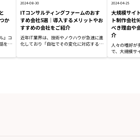
2024-08-30
2024-04-25
と
ITコンサルティングファームのおす
大規模サイ
つか
すめ会社5選｜導入するメリットやお
ト制作会社
すすめの会社をご紹介
べき理由や
介
ル』コ
近年IT業界は、技術やノウハウが急速に進
話を聞
化しており「自社でその変化に対応するの
人々の嗜好が
は難しい」といった悩みを...
で、大規模サ
いる企業も多い