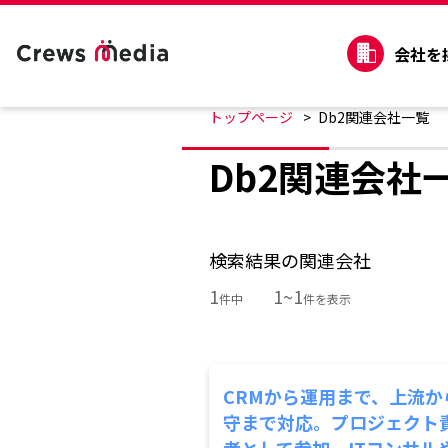
会社を
トップページ
Db2関連会社一覧
Db2関連会社
検索結果の関連会社
1
1~1
件中
件を表示
CRMから運用まで、上流か
守まで対応。プロジェクト
者として参加。ITコンサル