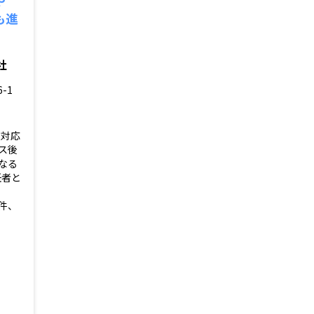
も進
社
6-1
に対応
ス後
なる
任者と
件、