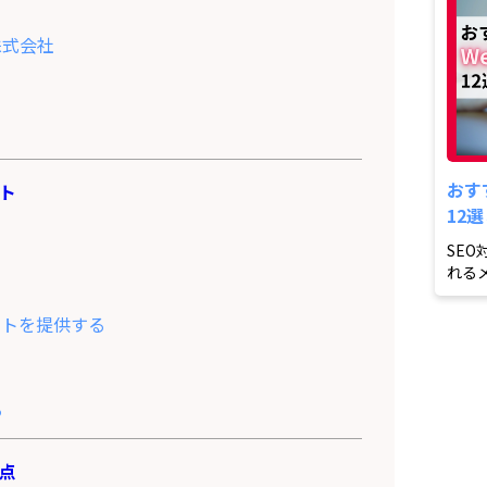
株式会社
おす
ント
12
SE
れる
内部対
イトを提供する
る
意点