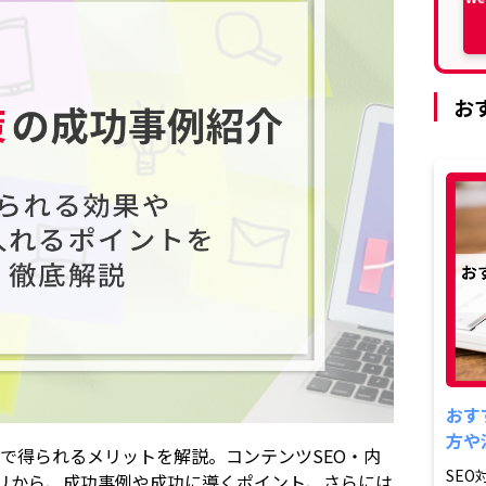
お
おす
方や
えで得られるメリットを解説。コンテンツSEO・内
SE
リから、成功事例や成功に導くポイント、さらには