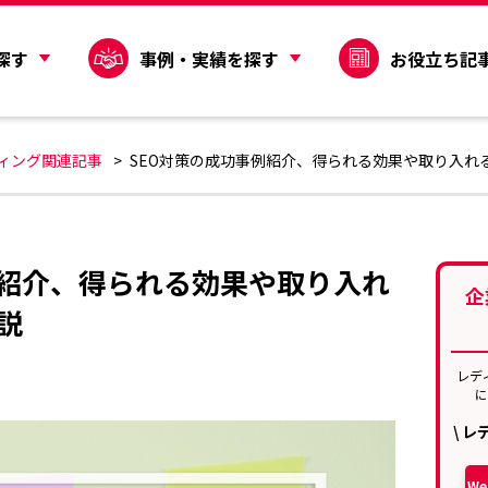
探す
事例・実績を探す
お役立ち記
ティング関連記事
SEO対策の成功事例紹介、得られる効果や取り入れ
例紹介、得られる効果や取り入れ
企
説
レデ
\ 
W