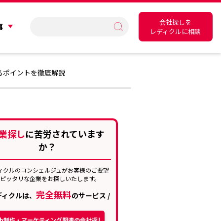
会社探しを
事
レディクルに相談
るポイントを徹底解説
業探し
に苦労されています
か？
ィクルのコンシェルジュがお客様のご要望
にピッタリな企業をお探しいたします。
完全無料
レディクルは、
のサービス /
eb制作・マーケティング関連の会社探し